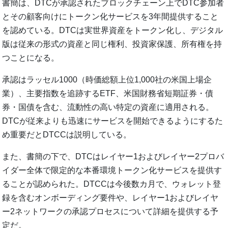
書簡は、DTCが承認されたブロックチェーン上でDTC参加者
とその顧客向けにトークン化サービスを3年間提供すること
を認めている。DTCは実世界資産をトークン化し、デジタル
版は従来の形式の資産と同じ権利、投資家保護、所有権を持
つことになる。
承認はラッセル1000（時価総額上位1,000社の米国上場企
業）、主要指数を追跡するETF、米国財務省短期証券・債
券・国債を含む、流動性の高い特定の資産に適用される。
DTCが従来よりも迅速にサービスを開始できるようにするた
め重要だとDTCCは説明している。
また、書簡の下で、DTCはレイヤー1およびレイヤー2プロバ
イダー全体で限定的な本番環境トークン化サービスを提供す
ることが認められた。DTCCは今後数カ月で、ウォレット登
録を含むオンボーディング要件や、レイヤー1およびレイヤ
ー2ネットワークの承認プロセスについて詳細を提供する予
定だ。