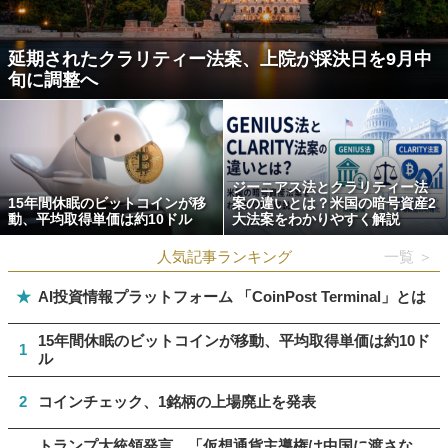
延期されたクラリティー法案、上院が採決日を9月中
旬に調整へ
ジーニアス法とクラリティー法
15年間休眠のビットコインが移
案の違いとは？米国の暗号資産2
動、平均取得単価は約10ドル
大法案をわかりやすく解説
人気記事ランキング
一覧 ＞
★
AI投資情報プラットフォーム 「CoinPost Terminal」とは
15年間休眠のビットコインが移動、平均取得単価は約10ド
1
ル
2
コインチェック、1銘柄の上場廃止を発表
トランプ大統領発言、「仮想通貨主導権は中国に渡さな