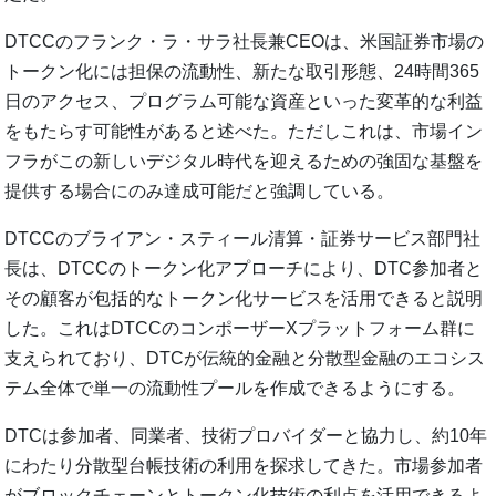
DTCCのフランク・ラ・サラ社長兼CEOは、米国証券市場の
トークン化には担保の流動性、新たな取引形態、24時間365
日のアクセス、プログラム可能な資産といった変革的な利益
をもたらす可能性があると述べた。ただしこれは、市場イン
フラがこの新しいデジタル時代を迎えるための強固な基盤を
提供する場合にのみ達成可能だと強調している。
DTCCのブライアン・スティール清算・証券サービス部門社
長は、DTCCのトークン化アプローチにより、DTC参加者と
その顧客が包括的なトークン化サービスを活用できると説明
した。これはDTCCのコンポーザーXプラットフォーム群に
支えられており、DTCが伝統的金融と分散型金融のエコシス
テム全体で単一の流動性プールを作成できるようにする。
DTCは参加者、同業者、技術プロバイダーと協力し、約10年
にわたり分散型台帳技術の利用を探求してきた。市場参加者
がブロックチェーンとトークン化技術の利点を活用できるよ