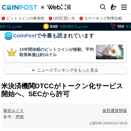
ビットコインの将来性
USDC買い方
ステーキング利率比較
株特集・関連銘柄
164.71
BNB
95,552.0
TRX
5
1.63
2.34
CoinPost
で今最も読まれています
15年間休眠のビットコインが移動、平均
取得単価は約10ドル
ニュースランキングをもっと見る
米決済機関DTCCがトークン化サービス
開始へ、SECから許可
菊谷ルイス
仮想通貨情報
参考：
声明
公開日時:
2025/12/12 09:25