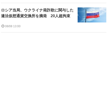
ロシア当局、ウクライナ発詐欺に関与した
違法仮想通貨交換所を摘発 20人超拘束
08/08 13:00