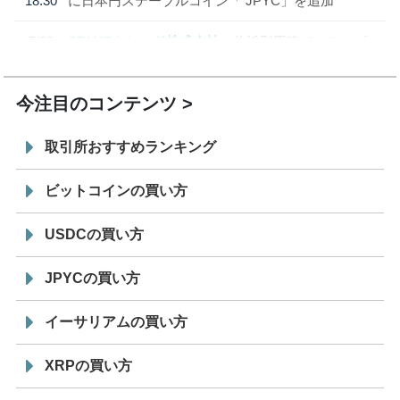
18:30
に日本円ステーブルコイン「 JPYC」を追加
7/29
SBI VCトレード株式会社
信託型円建てステーブル
19:30
コイン「JPYSC」徹底解説セミナーを開催
今注目のコンテンツ
取引所おすすめランキング
ビットコインの買い方
USDCの買い方
JPYCの買い方
イーサリアムの買い方
XRPの買い方