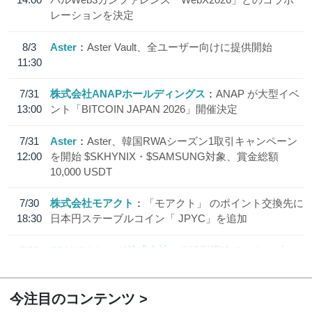
レーションを決定
8/3
Aster
Aster Vault、全ユーザー向けに提供開始
11:30
7/31
株式会社ANAPホールディングス
ANAP が大型イベ
13:00
ント「BITCOIN JAPAN 2026」開催決定
7/31
Aster
Aster、韓国RWAシーズン1取引キャンペーン
12:00
を開始 $SKHYNIX・$SAMSUNG対象、賞金総額
10,000 USDT
7/30
株式会社モアクト
「モアクト」 のポイント交換先に
18:30
日本円ステーブルコイン「 JPYC」を追加
7/29
SBI VCトレード株式会社
信託型円建てステーブル
19:30
コイン「JPYSC」徹底解説セミナーを開催
今注目のコンテンツ