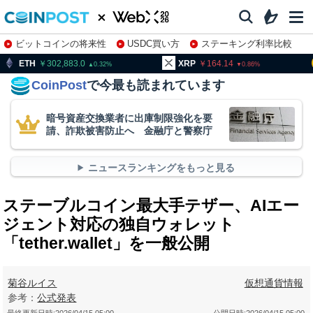
ビットコインの将来性
USDC買い方
ステーキング利率比較
株特集・関連銘柄
302,883.0
XRP
164.14
BNB
9
0.32
0.86
CoinPost
で今最も読まれています
暗号資産交換業者に出庫制限強化を要
請、詐欺被害防止へ 金融庁と警察庁
ニュースランキングをもっと見る
ステーブルコイン最大手テザー、AIエー
ジェント対応の独自ウォレット
「tether.wallet」を一般公開
菊谷ルイス
仮想通貨情報
参考：
公式発表
最終更新日時:
2026/04/15 05:00
公開日時:
2026/04/15 05:00