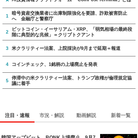
暗号資産交換業者に出庫制限強化を要請、詐欺被害防止
1
へ 金融庁と警察庁
ビットコイン・イーサリアム・XRP、「弱気相場の最終段
2
階に典型的な兆候」＝クリプトクアント
3
米クラリティー法案、上院採決が9月まで延期＝報道
4
コインチェック、1銘柄の上場廃止を発表
停滞中の米クラリティー法案、トランプ政権が倫理規定協
5
議に着手
注目・速報
市況・解説
動画解説
新着一覧
韓国アップビット、BONK上場廃止 9月7