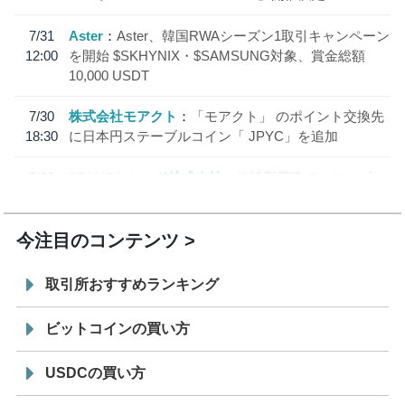
7/31
Aster
Aster、韓国RWAシーズン1取引キャンペーン
12:00
を開始 $SKHYNIX・$SAMSUNG対象、賞金総額
10,000 USDT
7/30
株式会社モアクト
「モアクト」 のポイント交換先
18:30
に日本円ステーブルコイン「 JPYC」を追加
7/29
SBI VCトレード株式会社
信託型円建てステーブル
19:30
コイン「JPYSC」徹底解説セミナーを開催
今注目のコンテンツ
取引所おすすめランキング
ビットコインの買い方
USDCの買い方