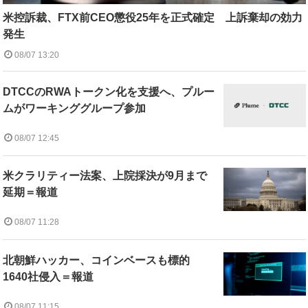
米控訴裁、FTX前CEO懲役25年を正式確定 上訴棄却の効力
発生
08/07 13:20
DTCCのRWAトークン化を支援へ、プルー
ムがワーキンググループ参加
08/07 12:45
米クラリティー法案、上院採決が9月まで
延期＝報道
08/07 11:28
北朝鮮ハッカー、コインベースも標的
1640社侵入＝報道
08/07 11:15