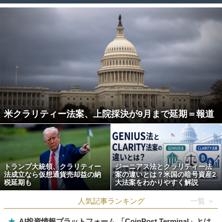
米クラリティー法案、上院採決が9月まで延期＝報道
トランプ大統領、クラリティー
ジーニアス法とクラリティー法
法成立なら仮想通貨売却益の納
案の違いとは？米国の暗号資産2
税延期も
大法案をわかりやすく解説
人気記事ランキング
一覧 ＞
★
AI投資情報プラットフォーム 「CoinPost Terminal」とは