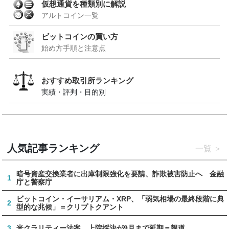
仮想通貨を種類別に解説
アルトコイン一覧
ビットコインの買い方
始め方手順と注意点
おすすめ取引所ランキング
実績・評判・目的別
人気記事ランキング
一覧
暗号資産交換業者に出庫制限強化を要請、詐欺被害防止へ 金融
1
庁と警察庁
ビットコイン・イーサリアム・XRP、「弱気相場の最終段階に典
2
型的な兆候」＝クリプトクアント
3
米クラリティー法案、上院採決が9月まで延期＝報道