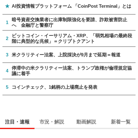
★
AI投資情報プラットフォーム 「CoinPost Terminal」とは
暗号資産交換業者に出庫制限強化を要請、詐欺被害防止
1
へ 金融庁と警察庁
ビットコイン・イーサリアム・XRP、「弱気相場の最終段
2
階に典型的な兆候」＝クリプトクアント
3
米クラリティー法案、上院採決が9月まで延期＝報道
停滞中の米クラリティー法案、トランプ政権が倫理規定協
4
議に着手
5
コインチェック、1銘柄の上場廃止を発表
注目・速報
市況・解説
動画解説
新着一覧