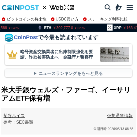
ビットコインの将来性
USDC買い方
ステーキング利率比較
株特集・関連銘柄
H
302,777.0
XRP
163.41
BN
0.23
2.32
CoinPost
で今最も読まれています
暗号資産交換業者に出庫制限強化を要
請、詐欺被害防止へ 金融庁と警察庁
ニュースランキングをもっと見る
米大手銀ウェルズ・ファーゴ、イーサリ
アムETF保有増
菊谷ルイス
仮想通貨情報
参考：
SEC書類
公開日時:
2026/05/13 08:35