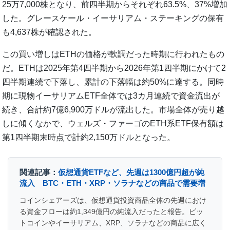
25万7,000株となり、前四半期からそれぞれ63.5%、37%増加
した。グレースケール・イーサリアム・ステーキングの保有
も4,637株が確認された。
この買い増しはETHの価格が軟調だった時期に行われたもの
だ。ETHは2025年第4四半期から2026年第1四半期にかけて2
四半期連続で下落し、累計の下落幅は約50%に達する。同時
期に現物イーサリアムETF全体では3カ月連続で資金流出が
続き、合計約7億6,900万ドルが流出した。市場全体が売り越
しに傾くなかで、ウェルズ・ファーゴのETH系ETF保有額は
第1四半期末時点で計約2,150万ドルとなった。
関連記事：
仮想通貨ETFなど、先週は1300億円超が純
流入 BTC・ETH・XRP・ソラナなどの商品で需要増
コインシェアーズは、仮想通貨投資商品全体の先週におけ
る資金フローは約1,349億円の純流入だったと報告。ビッ
トコインやイーサリアム、XRP、ソラナなどの商品に広く