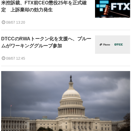
米控訴裁、FTX前CEO懲役25年を正式確
定 上訴棄却の効力発生
08/07 13:20
DTCCのRWAトークン化を支援へ、プルー
ムがワーキンググループ参加
08/07 12:45