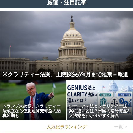
厳選・注目記事
米クラリティー法案、上院採決が9月まで延期＝報道
トランプ大統領、クラリティー
ジーニアス法とクラリティー法
法成立なら仮想通貨売却益の納
案の違いとは？米国の暗号資産2
税延期も
大法案をわかりやすく解説
人気記事ランキング
一覧 ＞