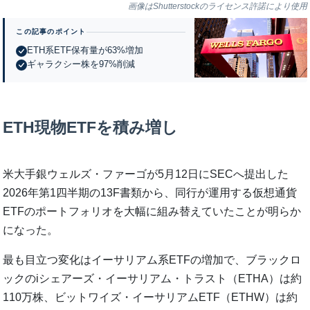
画像はShutterstockのライセンス許諾により使用
この記事のポイント
ETH系ETF保有量が63%増加
ギャラクシー株を97%削減
ETH現物ETFを積み増し
米大手銀ウェルズ・ファーゴが5月12日にSECへ提出した
2026年第1四半期の13F書類から、同行が運用する仮想通貨
ETFのポートフォリオを大幅に組み替えていたことが明らか
になった。
最も目立つ変化はイーサリアム系ETFの増加で、ブラックロ
ックのiシェアーズ・イーサリアム・トラスト（ETHA）は約
110万株、ビットワイズ・イーサリアムETF（ETHW）は約