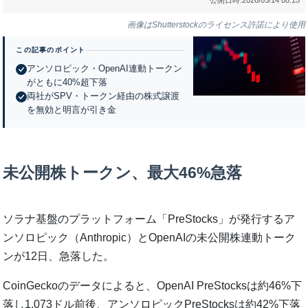
画像はShutterstockのライセンス許諾により使用
この記事のポイント
アンソロピック・OpenAI連動トークン
がともに40%超下落
両社がSPV・トークン経由の株式譲渡
を無効と明言が引き金
未公開株トークン、最大46%急落
ソラナ基盤のプラットフォーム「PreStocks」が発行するア
ンソロピック（Anthropic）とOpenAIの未公開株連動トーク
ンが12日、急落した。
CoinGeckoのデータによると、OpenAI PreStocksは約46%下
落し1,073ドル前後、アンソロピックPreStocksは約42%下落