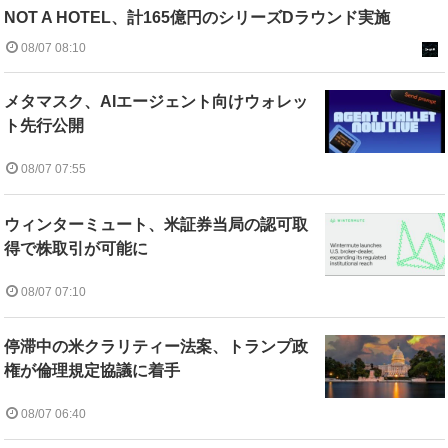
NOT A HOTEL、計165億円のシリーズDラウンド実施
08/07 08:10
メタマスク、AIエージェント向けウォレッ
ト先行公開
08/07 07:55
ウィンターミュート、米証券当局の認可取
得で株取引が可能に
08/07 07:10
停滞中の米クラリティー法案、トランプ政
権が倫理規定協議に着手
08/07 06:40