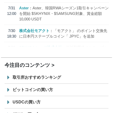
7/31
Aster
Aster、韓国RWAシーズン1取引キャンペーン
12:00
を開始 $SKHYNIX・$SAMSUNG対象、賞金総額
10,000 USDT
7/30
株式会社モアクト
「モアクト」 のポイント交換先
18:30
に日本円ステーブルコイン「 JPYC」を追加
7/29
SBI VCトレード株式会社
信託型円建てステーブル
19:30
コイン「JPYSC」徹底解説セミナーを開催
今注目のコンテンツ
取引所おすすめランキング
ビットコインの買い方
USDCの買い方