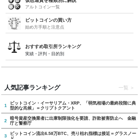
仮想通貨を種類別に解説
アルトコイン一覧
ビットコインの買い方
始め方手順と注意点
おすすめ取引所ランキング
実績・評判・目的別
人気記事ランキング
一覧
ビットコイン・イーサリアム・XRP、「弱気相場の最終段階に典
1
型的な兆候」＝クリプトクアント
暗号資産交換業者に出庫制限強化を要請、詐欺被害防止へ 金融
2
庁と警察庁
ビットコイン流出6.58万BTC、売り枯れ指標は接近＝グラスノー
3
ド