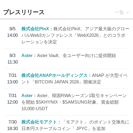
プレスリリース
一覧
8/5
株式会社PlnX
株式会社PlnX、アジア最大級のグロー
14:00
バルWeb3カンファレンス「WebX2026」とのコラボ
レーションを決定
8/3
Aster
Aster Vault、全ユーザー向けに提供開始
11:30
7/31
株式会社ANAPホールディングス
ANAP が大型イベ
13:00
ント「BITCOIN JAPAN 2026」開催決定
7/31
Aster
Aster、韓国RWAシーズン1取引キャンペーン
12:00
を開始 $SKHYNIX・$SAMSUNG対象、賞金総額
10,000 USDT
7/30
株式会社モアクト
「モアクト」 のポイント交換先に
18:30
日本円ステーブルコイン「 JPYC」を追加