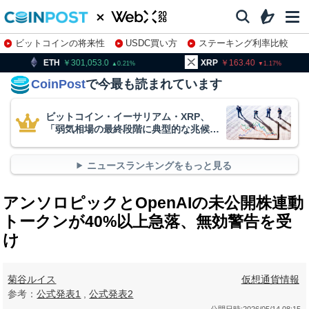
ビットコインの将来性
USDC買い方
ステーキング利率比較
株特集・関連銘柄
301,053.0
XRP
163.40
BNB
9
0.21
1.17
CoinPost
で今最も読まれています
ビットコイン・イーサリアム・XRP、
「弱気相場の最終段階に典型的な兆候」
＝クリプトクアント
ニュースランキングをもっと見る
アンソロピックとOpenAIの未公開株連動
トークンが40%以上急落、無効警告を受
け
菊谷ルイス
仮想通貨情報
参考：
公式発表1
,
公式発表2
公開日時:
2026/05/14 08:15