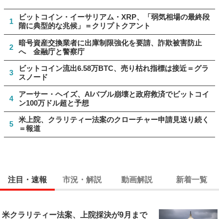
ビットコイン・イーサリアム・XRP、「弱気相場の最終段
1
階に典型的な兆候」＝クリプトクアント
暗号資産交換業者に出庫制限強化を要請、詐欺被害防止
2
へ 金融庁と警察庁
ビットコイン流出6.58万BTC、売り枯れ指標は接近＝グラ
3
スノード
アーサー・ヘイズ、AIバブル崩壊と政府救済でビットコイ
4
ン100万ドル超と予想
米上院、クラリティー法案のクローチャー申請見送り続く
5
＝報道
注目・速報
市況・解説
動画解説
新着一覧
米クラリティー法案、上院採決が9月まで