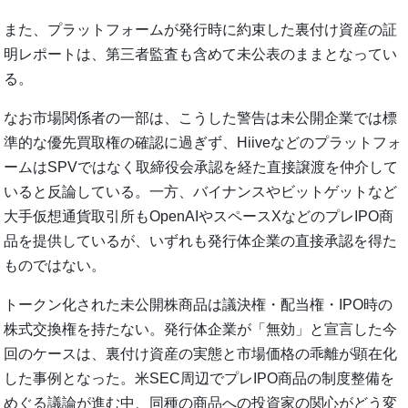
また、プラットフォームが発行時に約束した裏付け資産の証
明レポートは、第三者監査も含めて未公表のままとなってい
る。
なお市場関係者の一部は、こうした警告は未公開企業では標
準的な優先買取権の確認に過ぎず、Hiiveなどのプラットフォ
ームはSPVではなく取締役会承認を経た直接譲渡を仲介して
いると反論している。一方、バイナンスやビットゲットなど
大手仮想通貨取引所もOpenAIやスペースXなどのプレIPO商
品を提供しているが、いずれも発行体企業の直接承認を得た
ものではない。
トークン化された未公開株商品は議決権・配当権・IPO時の
株式交換権を持たない。発行体企業が「無効」と宣言した今
回のケースは、裏付け資産の実態と市場価格の乖離が顕在化
した事例となった。米SEC周辺でプレIPO商品の制度整備を
めぐる議論が進む中、同種の商品への投資家の関心がどう変