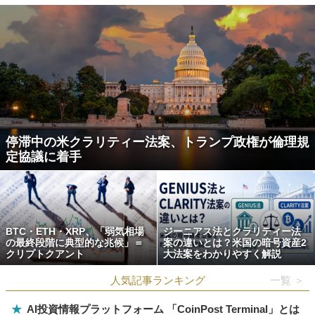
停滞中の米クラリティー法案、トランプ政権が倫理規
定協議に着手
BTC・ETH・XRP、「弱気相場
ジーニアス法とクラリティー法
の最終段階に典型的な兆候」＝
案の違いとは？米国の暗号資産2
クリプトクアント
大法案をわかりやすく解説
人気記事ランキング
一覧 ＞
★
AI投資情報プラットフォーム 「CoinPost Terminal」とは