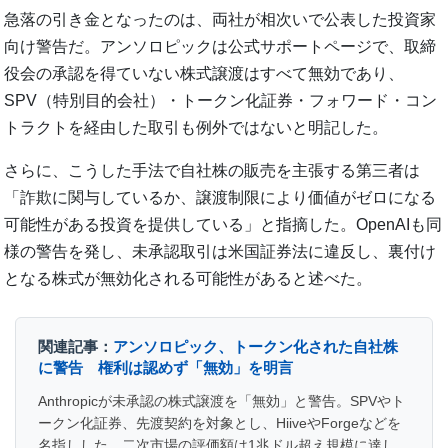
急落の引き金となったのは、両社が相次いで公表した投資家
向け警告だ。アンソロピックは公式サポートページで、取締
役会の承認を得ていない株式譲渡はすべて無効であり、
SPV（特別目的会社）・トークン化証券・フォワード・コン
トラクトを経由した取引も例外ではないと明記した。
さらに、こうした手法で自社株の販売を主張する第三者は
「詐欺に関与しているか、譲渡制限により価値がゼロになる
可能性がある投資を提供している」と指摘した。OpenAIも同
様の警告を発し、未承認取引は米国証券法に違反し、裏付け
となる株式が無効化される可能性があると述べた。
関連記事：
アンソロピック、トークン化された自社株
に警告 権利は認めず「無効」を明言
Anthropicが未承認の株式譲渡を「無効」と警告。SPVやト
ークン化証券、先渡契約を対象とし、HiiveやForgeなどを
名指しした。二次市場の評価額は1兆ドル超え規模に達し