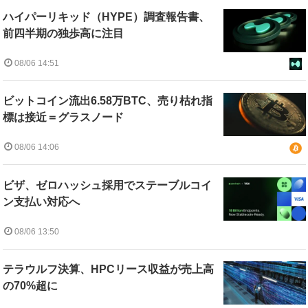
ハイパーリキッド（HYPE）調査報告書、
前四半期の独歩高に注目
08/06 14:51
ビットコイン流出6.58万BTC、売り枯れ指
標は接近＝グラスノード
08/06 14:06
ビザ、ゼロハッシュ採用でステーブルコイ
ン支払い対応へ
08/06 13:50
テラウルフ決算、HPCリース収益が売上高
の70%超に