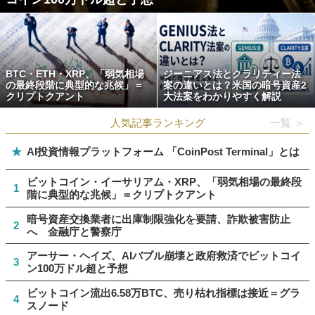
BTC・ETH・XRP、「弱気相場
ジーニアス法とクラリティー法
の最終段階に典型的な兆候」＝
案の違いとは？米国の暗号資産2
クリプトクアント
大法案をわかりやすく解説
人気記事ランキング
一覧 ＞
★
AI投資情報プラットフォーム 「CoinPost Terminal」とは
ビットコイン・イーサリアム・XRP、「弱気相場の最終段
1
階に典型的な兆候」＝クリプトクアント
暗号資産交換業者に出庫制限強化を要請、詐欺被害防止
2
へ 金融庁と警察庁
アーサー・ヘイズ、AIバブル崩壊と政府救済でビットコイ
3
ン100万ドル超と予想
ビットコイン流出6.58万BTC、売り枯れ指標は接近＝グラ
4
スノード