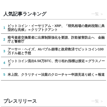
人気記事ランキング
一覧
ビットコイン・イーサリアム・XRP、「弱気相場の最終段階に典
1
型的な兆候」＝クリプトクアント
暗号資産交換業者に出庫制限強化を要請、詐欺被害防止へ 金融
2
庁と警察庁
アーサー・ヘイズ、AIバブル崩壊と政府救済でビットコイン100
3
万ドル超と予想
ビットコイン流出6.58万BTC、売り枯れ指標は接近＝グラスノー
4
ド
5
米上院、クラリティー法案のクローチャー申請見送り続く＝報道
プレスリリース
一覧