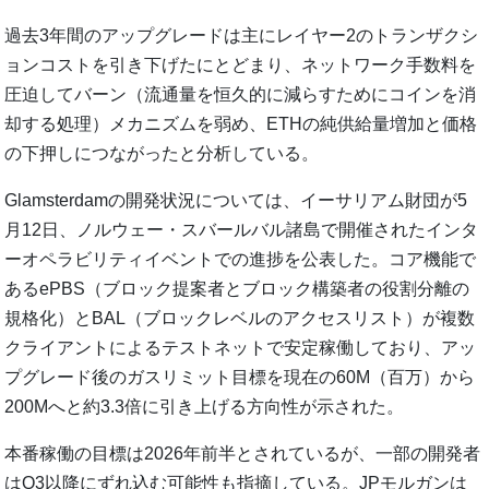
過去3年間のアップグレードは主にレイヤー2のトランザクシ
ョンコストを引き下げたにとどまり、ネットワーク手数料を
圧迫してバーン（流通量を恒久的に減らすためにコインを消
却する処理）メカニズムを弱め、ETHの純供給量増加と価格
の下押しにつながったと分析している。
Glamsterdamの開発状況については、イーサリアム財団が5
月12日、ノルウェー・スバールバル諸島で開催されたインタ
ーオペラビリティイベントでの進捗を公表した。コア機能で
あるePBS（ブロック提案者とブロック構築者の役割分離の
規格化）とBAL（ブロックレベルのアクセスリスト）が複数
クライアントによるテストネットで安定稼働しており、アッ
プグレード後のガスリミット目標を現在の60M（百万）から
200Mへと約3.3倍に引き上げる方向性が示された。
本番稼働の目標は2026年前半とされているが、一部の開発者
はQ3以降にずれ込む可能性も指摘している。JPモルガンは