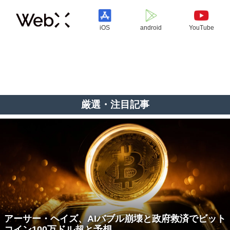
iOS
android
YouTube
厳選・注目記事
アーサー・ヘイズ、AIバブル崩壊と政府救済でビット
コイン100万ドル超と予想