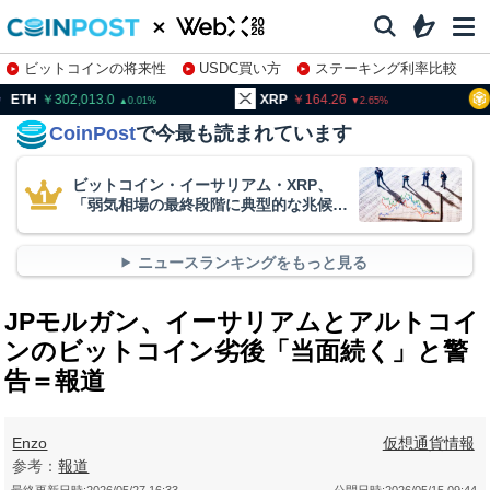
ビットコインの将来性
USDC買い方
ステーキング利率比較
株特集・関連銘柄
02,013.0
XRP
164.26
BNB
93
0.01
2.65
CoinPost
で今最も読まれています
ビットコイン・イーサリアム・XRP、
「弱気相場の最終段階に典型的な兆候」
＝クリプトクアント
ニュースランキングをもっと見る
JPモルガン、イーサリアムとアルトコイ
ンのビットコイン劣後「当面続く」と警
告＝報道
Enzo
仮想通貨情報
参考：
報道
最終更新日時:
2026/05/27 16:33
公開日時:
2026/05/15 09:44