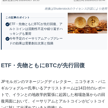
画像はShutterstockのライセンス許諾により使用
この記事のポイント
ETF・先物ともにBTCが先行回復、ア
ルトコインは流動性不足や繰り返すハ
ッキングも重荷
今年予定のイーサリアムアップグレー
ドの効果は需要創出次第と指摘
ETF・先物ともにBTCが先行回復
JPモルガンのマネージングディレクター、ニコラオス・パニ
ギルツォグルー氏率いるアナリストチームは14日付のレポー
トで、イランとの地政学的緊張に起因した相場急落からの回
復局面において、イーサリアムとアルトコインがビットコイ
ンに対して出遅れていると指摘した。