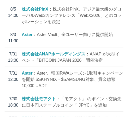
8/5
株式会社PlnX
株式会社PlnX、アジア最大級のグロ
14:00
ーバルWeb3カンファレンス「WebX2026」とのコラ
ボレーションを決定
8/3
Aster
Aster Vault、全ユーザー向けに提供開始
11:30
7/31
株式会社ANAPホールディングス
ANAP が大型イ
13:00
ベント「BITCOIN JAPAN 2026」開催決定
7/31
Aster
Aster、韓国RWAシーズン1取引キャンペーン
12:00
を開始 $SKHYNIX・$SAMSUNG対象、賞金総額
10,000 USDT
7/30
株式会社モアクト
「モアクト」 のポイント交換先
18:30
に日本円ステーブルコイン「 JPYC」を追加
7/29
SBI VCトレード株式会社
信託型円建てステーブル
19:30
コイン「JPYSC」徹底解説セミナーを開催