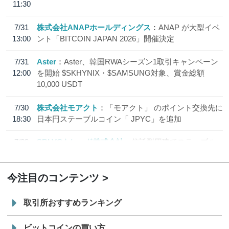
11:30
7/31
株式会社ANAPホールディングス
ANAP が大型イベ
13:00
ント「BITCOIN JAPAN 2026」開催決定
7/31
Aster
Aster、韓国RWAシーズン1取引キャンペーン
12:00
を開始 $SKHYNIX・$SAMSUNG対象、賞金総額
10,000 USDT
7/30
株式会社モアクト
「モアクト」 のポイント交換先に
18:30
日本円ステーブルコイン「 JPYC」を追加
7/29
SBI VCトレード株式会社
信託型円建てステーブル
19:30
コイン「JPYSC」徹底解説セミナーを開催
今注目のコンテンツ
取引所おすすめランキング
ビットコインの買い方