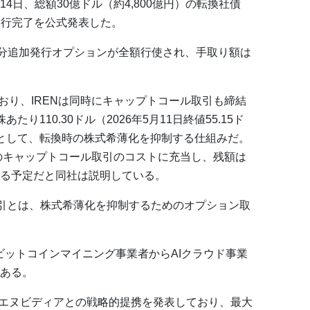
6年5月14日、総額30億ドル（約4,800億円）の転換社債
の発行完了を公式発表した。
ル分追加発行オプションが全額行使され、手取り額は
ており、IRENは同時にキャップトコール取引も締結
り110.30ドル（2026年5月11日終値55.15ド
限として、転換時の株式希薄化を抑制する仕組みだ。
このキャップトコール取引のコストに充当し、残額は
る予定だと同社は説明している。
l）取引とは、株式希薄化を抑制するためのオプション取
ビットコインマイニング事業者からAIクラウド事業
ある。
最大手エヌビディアとの戦略的提携を発表しており、最大