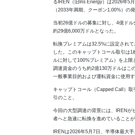
るIREN（旧Iris Energy）は202
（2033年満期、クーポン1.00%）
当初26億ドルの募集に対し、4億ド
約29億6,000万ドルとなった。
転換プレミアムは32.5%に設定され
した。このキャップトコール取引は1株あた
ルに対して100%プレミアム）を上
調達資金のうち約2億130万ドルは
一般事業目的および運転資金に使用す
キャップトコール（Capped Cal
引のこと。
今回の大型調達の背景には、IRENが
者へと急速に転換を進めていることが
IRENは2026年5月7日、半導体