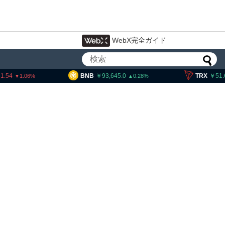
WebX完全ガイド
BNB
93,645.0
TRX
51.68
0.28
0.19
産交換業者に出庫制限強化を
詐欺被害防止へ 金融庁と警