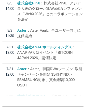
8/5
株式会社PlnX
株式会社PlnX、アジア
14:00
最大級のグローバルWeb3カンファレン
ス「WebX2026」とのコラボレーション
を決定
8/3
Aster
Aster Vault、全ユーザー向けに
11:30
提供開始
7/31
株式会社ANAPホールディングス
13:00
ANAP が大型イベント「BITCOIN
JAPAN 2026」開催決定
7/31
Aster
Aster、韓国RWAシーズン1取引
12:00
キャンペーンを開始 $SKHYNIX・
$SAMSUNG対象、賞金総額10,000
USDT
7/30
株式会社モアクト
「モアクト」 のポ
18:30
イント交換先に日本円ステーブルコイン
「 JPYC」を追加