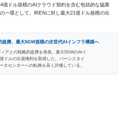
34億ドル規模のAIクラウド契約を含む包括的な協業
一環として、IRENに対し最大21億ドル規模の出
的提携、最大5GW規模の次世代AIインフラ構築へ
ディアとの戦略的提携を発表。最大5GWのAIイ
1億ドルの出資権利を取得した。バーンスタイ
データセンターへの転換を高く評価している。