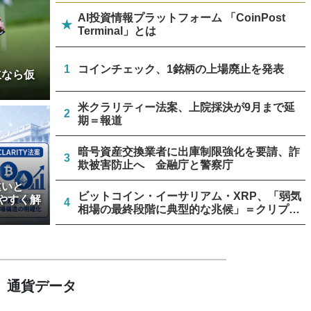
AI投資情報プラットフォーム 「CoinPost
★
Terminal」とは
1
コインチェック、1銘柄の上場廃止を発表
立なら仮
米クラリティー法案、上院採決が9月まで延
2
期＝報道
暗号資産交換業者に出庫制限強化を要請、詐
3
欺被害防止へ 金融庁と警察庁
違いと
ビットコイン・イーサリアム・XRP、「弱気
やすく解
4
相場の最終段階に典型的な兆候」＝クリプト
クアント
停滞中の米クラリティー法案、トランプ政権
5
が倫理規定協議に着手
通貨データ