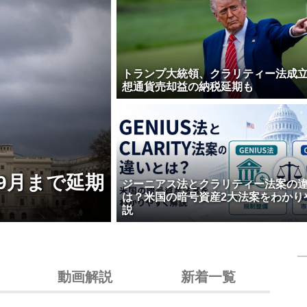
トランプ大統領、クラリティー法成
想通貨売却益の納税延期も
9月まで延期
ジーニアス法とクラリティー法案の
は？米国の暗号資産2大法案をわかり
説
動画解説
新着一覧