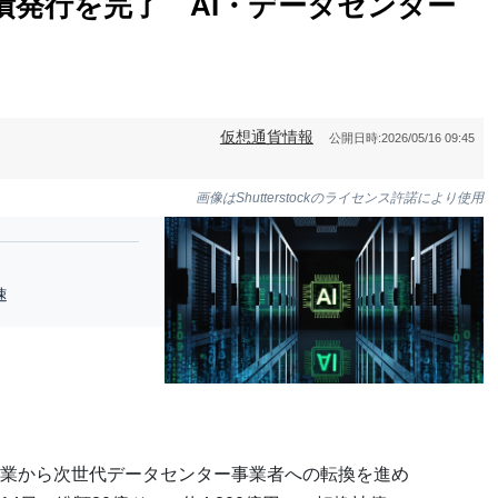
換社債発行を完了 AI・データセンター
仮想通貨情報
公開日時:
2026/05/16 09:45
画像はShutterstockのライセンス許諾により使用
速
業から次世代データセンター事業者への転換を進め