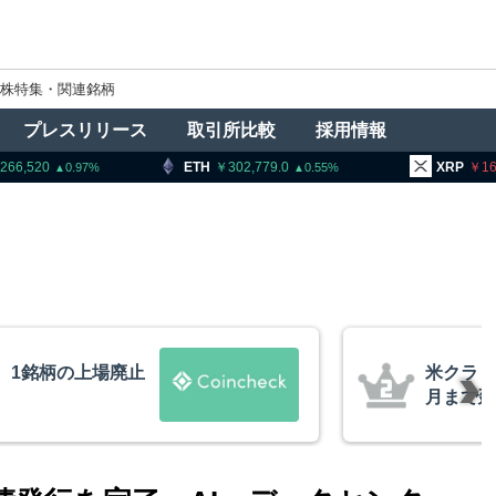
株特集・関連銘柄
プレスリリース
取引所比較
採用情報
ETH
302,779.0
XRP
161.54
0.55
1.06
法案、上院採決が9
暗号資
道
要請、
察庁