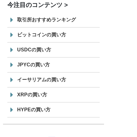
今注目のコンテンツ
7/29
SBI VCトレード株式会社
信託型円建
19:30
てステーブルコイン「JPYSC」徹底解
取引所おすすめランキング
説セミナーを開催
ビットコインの買い方
USDCの買い方
JPYCの買い方
イーサリアムの買い方
XRPの買い方
HYPEの買い方