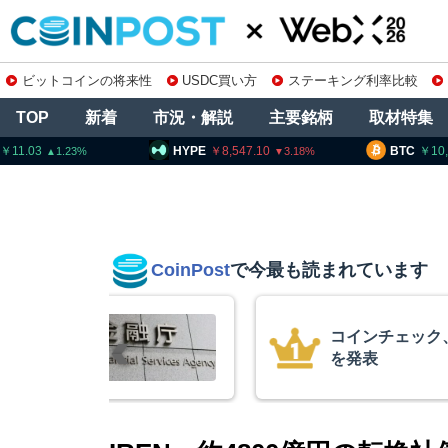
ビットコインの将来性
USDC買い方
ステーキング利率比較
TOP
新着
市況・解説
主要銘柄
取材特集
HYPE
8,547.10
BTC
10,266,520
3.18
0.97
CoinPost
で今最も読まれています
柄の上場廃止
米クラリティー
月まで延期＝報