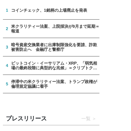
1
コインチェック、1銘柄の上場廃止を発表
米クラリティー法案、上院採決が9月まで延期＝
2
報道
暗号資産交換業者に出庫制限強化を要請、詐欺
3
被害防止へ 金融庁と警察庁
ビットコイン・イーサリアム・XRP、「弱気相
4
場の最終段階に典型的な兆候」＝クリプトクア
ント
停滞中の米クラリティー法案、トランプ政権が
5
倫理規定協議に着手
プレスリリース
一覧