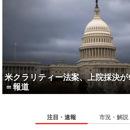
米クラリティー法案、上院採決が
＝報道
注目・速報
市況・解説