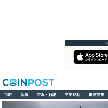
C
TOP
新着
市況・解説
主要銘柄
取材特集