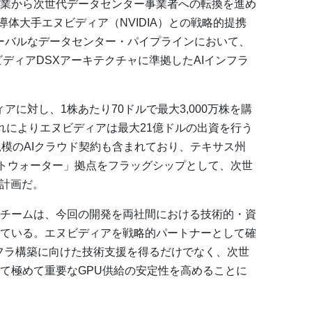
業から次世代データセンター事業者への転換を進め
日、米半導体大手エヌビディア（NVIDIA）との戦略的提携
ローバルなデータセンター・パイプラインにおいて、
ディアDSXアーキテクチャに準拠したAIインフラ
アに対し、1株あたり70ドルで最大3,000万株を購
れによりエヌビディアは最大21億ドルの出資を行う
規模のAIクラウド契約も含まれており、テキサス州
ートウォーター」拠点をフラッグシップとして、次世
る計画だ。
チームは、今回の開発を両社間における技術的・資
ている。エヌビディアを戦略的パートナーとして確
ンフラ構築に向けた技術支援を得るだけでなく、次世
て極めて重要なGPU供給の安定性を高めることに