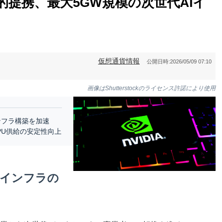
的提携、最大5GW規模の次世代AIイ
仮想通貨情報
公開日時:
2026/05/09 07:10
画像はShutterstockのライセンス許諾により使用
ンフラ構築を加速
PU供給の安定性向上
Iインフラの