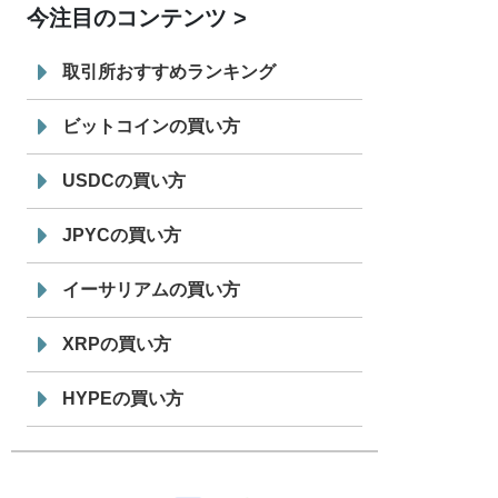
今注目のコンテンツ
7/29
SBI VCトレード株式会社
信託型円建
19:30
てステーブルコイン「JPYSC」徹底解
取引所おすすめランキング
説セミナーを開催
ビットコインの買い方
USDCの買い方
JPYCの買い方
イーサリアムの買い方
XRPの買い方
HYPEの買い方