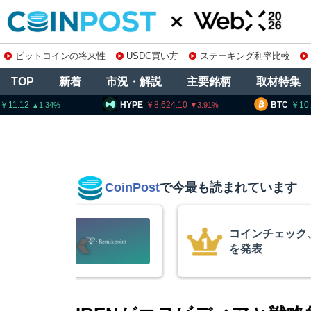
ビットコインの将来性
USDC買い方
ステーキング利率比較
TOP
新着
市況・解説
主要銘柄
取材特集
HYPE
8,624.10
BTC
10,258,642
3.91
0.05
CoinPost
で今最も読まれています
柄の上場廃止
15年間休眠の
平均取得単価は