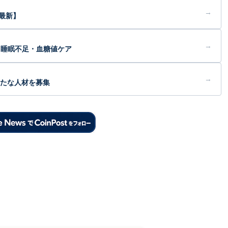
→
最新】
→
・睡眠不足・血糖値ケア
→
新たな人材を募集