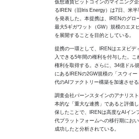
仮想通貨ビットコインのマイニング企
るIREN（旧Iris Energy）は7
を発表した。本提携は、IRENのグ
最大5ギガワット（GW）規模のエヌビ
を展開することを目的としている。
提携の一環として、IRENはエヌビディ
入できる5年間の権利を付与した。こ
権利を取得する。さらに、34億ドル
にあるIRENの2GW規模の「スウィ
代のAIファクトリー構築を加速させ
調査会社バーンスタインのアナリスト
本的な「重大な連携」であると評価し
保したことで、IRENは高度なAIイ
代プラットフォームへの移行期におい
成功したと分析されている。