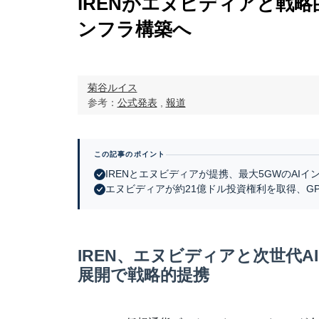
IRENがエヌビディアと戦略
ンフラ構築へ
菊谷ルイス
参考：
公式発表
,
報道
この記事のポイント
IRENとエヌビディアが提携、最大5GWのAIイ
エヌビディアが約21億ドル投資権利を取得、G
IREN、エヌビディアと次世代A
展開で戦略的提携