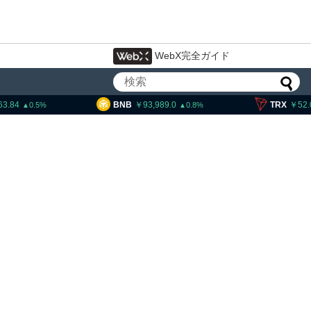
WebX完全ガイド
BNB
93,989.0
TRX
52.04
0.8
0.58
クスポイント、仮想通貨運用
約1.6億円に