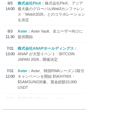
8/5
株式会社PlnX
株式会社PlnX、アジア
14:00
最大級のグローバルWeb3カンファレン
ス「WebX2026」とのコラボレーション
を決定
8/3
Aster
Aster Vault、全ユーザー向けに
11:30
提供開始
7/31
株式会社ANAPホールディングス
13:00
ANAP が大型イベント「BITCOIN
JAPAN 2026」開催決定
7/31
Aster
Aster、韓国RWAシーズン1取引
12:00
キャンペーンを開始 $SKHYNIX・
$SAMSUNG対象、賞金総額10,000
USDT
7/30
株式会社モアクト
「モアクト」 のポ
18:30
イント交換先に日本円ステーブルコイン
「 JPYC」を追加