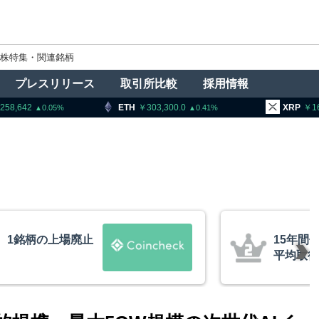
株特集・関連銘柄
プレスリリース
取引所比較
採用情報
ETH
303,300.0
XRP
163.84
0.41
0.5
ビットコインが移動、
リミッ
約10ドル
益が累計