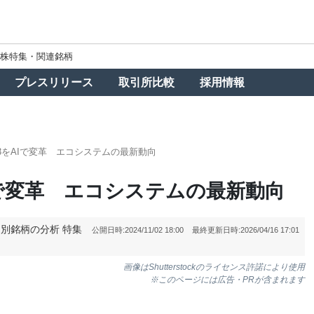
株特集・関連銘柄
プレスリリース
取引所比較
採用情報
b3をAIで変革 エコシステムの最新動向
AIで変革 エコシステムの最新動向
個別銘柄の分析
特集
公開日時:
2024/11/02 18:00
最終更新日時:
2026/04/16 17:01
画像はShutterstockのライセンス許諾により使用
※このページには広告・PRが含まれます