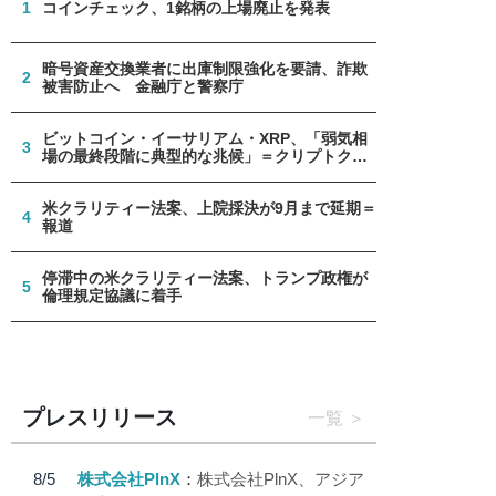
1
コインチェック、1銘柄の上場廃止を発表
暗号資産交換業者に出庫制限強化を要請、詐欺
2
被害防止へ 金融庁と警察庁
ビットコイン・イーサリアム・XRP、「弱気相
3
場の最終段階に典型的な兆候」＝クリプトクア
ント
米クラリティー法案、上院採決が9月まで延期＝
4
報道
停滞中の米クラリティー法案、トランプ政権が
5
倫理規定協議に着手
プレスリリース
一覧
8/5
株式会社PlnX
株式会社PlnX、アジア