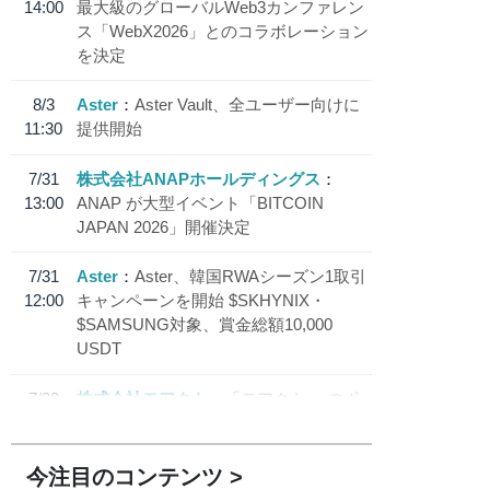
14:00
最大級のグローバルWeb3カンファレン
ス「WebX2026」とのコラボレーション
を決定
8/3
Aster
Aster Vault、全ユーザー向けに
11:30
提供開始
7/31
株式会社ANAPホールディングス
13:00
ANAP が大型イベント「BITCOIN
JAPAN 2026」開催決定
7/31
Aster
Aster、韓国RWAシーズン1取引
12:00
キャンペーンを開始 $SKHYNIX・
$SAMSUNG対象、賞金総額10,000
USDT
7/30
株式会社モアクト
「モアクト」 のポ
18:30
イント交換先に日本円ステーブルコイン
「 JPYC」を追加
今注目のコンテンツ