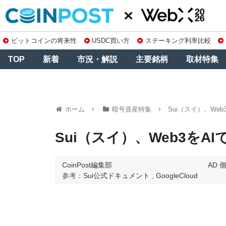
ビットコインの将来性
USDC買い方
ステーキング利率比較
TOP
新着
市況・解説
主要銘柄
取材特集
ホーム
暗号資産特集
Sui（スイ）、We
Sui（スイ）、Web3を
CoinPost編集部
AD
参考：
Sui公式ドキュメント
,
GoogleCloud