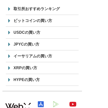
7/29
SBI VCトレード株式会社
信託型円建
19:30
てステーブルコイン「JPYSC」徹底解
取引所おすすめランキング
説セミナーを開催
ビットコインの買い方
USDCの買い方
JPYCの買い方
イーサリアムの買い方
XRPの買い方
HYPEの買い方