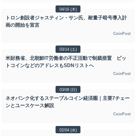
04/16 (木)
トロン創設者ジャスティン・サン氏、耐量子暗号導入計
画の開始を宣言
CoinPost
03/14 (土)
米財務省、北朝鮮IT労働者の不正活動で制裁措置 ビッ
トコインなどのアドレスもSDNリストへ
CoinPost
03/08 (日)
ネオバンク化するステーブルコイン経済圏｜主要7チェー
ンとユースケース解説
CoinPost
02/04 (水)