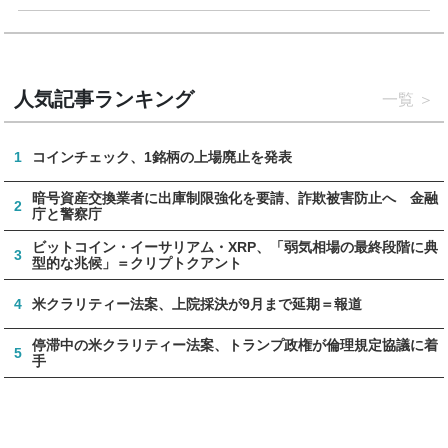
人気記事ランキング
一覧
1
コインチェック、1銘柄の上場廃止を発表
暗号資産交換業者に出庫制限強化を要請、詐欺被害防止へ 金融
2
庁と警察庁
ビットコイン・イーサリアム・XRP、「弱気相場の最終段階に典
3
型的な兆候」＝クリプトクアント
4
米クラリティー法案、上院採決が9月まで延期＝報道
停滞中の米クラリティー法案、トランプ政権が倫理規定協議に着
5
手