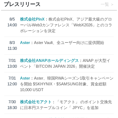
プレスリリース
一覧
8/5
株式会社PlnX
株式会社PlnX、アジア最大級のグロ
14:00
ーバルWeb3カンファレンス「WebX2026」とのコラ
ボレーションを決定
8/3
Aster
Aster Vault、全ユーザー向けに提供開始
11:30
7/31
株式会社ANAPホールディングス
ANAP が大型イ
13:00
ベント「BITCOIN JAPAN 2026」開催決定
7/31
Aster
Aster、韓国RWAシーズン1取引キャンペーン
12:00
を開始 $SKHYNIX・$SAMSUNG対象、賞金総額
10,000 USDT
7/30
株式会社モアクト
「モアクト」 のポイント交換先
18:30
に日本円ステーブルコイン「 JPYC」を追加