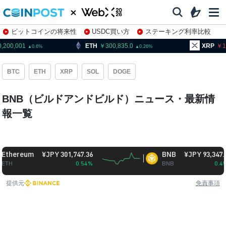
ビットコインの将来性
USDC買い方
ステーキング利率比較
株特集・関連銘柄
0,001
ETH
300,835.0
XRP
160.
0.6
0.26
BTC
ETH
XRP
SOL
DOGE
BNB（ビルドアンドビルド）ニュース・最新情
報一覧
ereum
¥JPY 301,747.36
BNB
¥JPY 93,347.89
0.54%
BNB
0.45%
提供元
免責事項