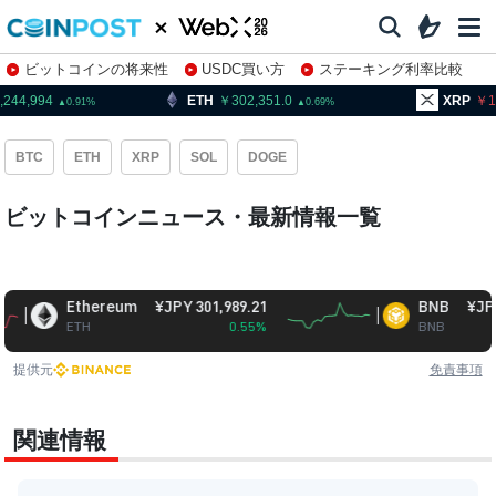
ビットコインの将来性
USDC買い方
ステーキング利率比較
株特集・関連銘柄
,244,994
ETH
302,351.0
XRP
1
0.91
0.69
BTC
ETH
XRP
SOL
DOGE
ビットコインニュース・最新情報一覧
Ethereum
¥JPY 301,989.21
BNB
¥JPY 93,4
ETH
0.55%
BNB
提供元
免責事項
関連情報