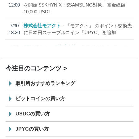
12:00
を開始 $SKHYNIX・$SAMSUNG対象、賞金総額
10,000 USDT
7/30
株式会社モアクト
「モアクト」 のポイント交換先
18:30
に日本円ステーブルコイン「 JPYC」を追加
7/29
SBI VCトレード株式会社
信託型円建てステーブル
19:30
コイン「JPYSC」徹底解説セミナーを開催
今注目のコンテンツ
取引所おすすめランキング
ビットコインの買い方
USDCの買い方
JPYCの買い方