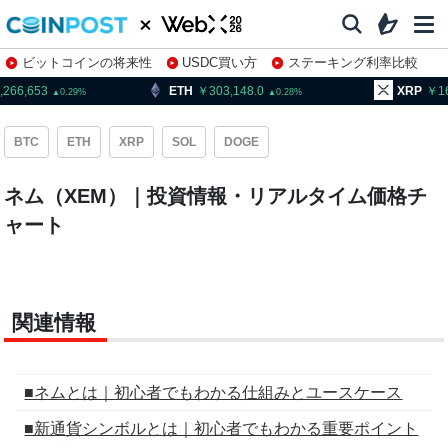
ビットコインの将来性
USDC買い方
ステーキング利率比較
株特集・関連銘柄
,266,653
ETH
303,148.0
XRP
1
0.29
0.28
BTC
ETH
XRP
SOL
DOGE
ネム（XEM）｜投資情報・リアルタイム価格チ
ャート
関連情報
■ネムとは｜初心者でもわかる仕組みとユースケース
■新通貨シンボルとは｜初心者でもわかる重要ポイント