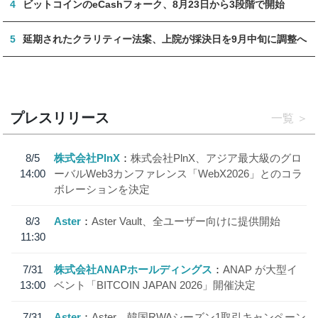
4
ビットコインのeCashフォーク、8月23日から3段階で開始
5
延期されたクラリティー法案、上院が採決日を9月中旬に調整へ
プレスリリース
一覧
8/5
株式会社PlnX
株式会社PlnX、アジア最大級のグロ
14:00
ーバルWeb3カンファレンス「WebX2026」とのコラ
ボレーションを決定
8/3
Aster
Aster Vault、全ユーザー向けに提供開始
11:30
7/31
株式会社ANAPホールディングス
ANAP が大型イ
13:00
ベント「BITCOIN JAPAN 2026」開催決定
7/31
Aster
Aster、韓国RWAシーズン1取引キャンペーン