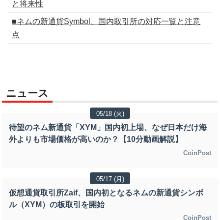
と将来性
■ネムの新通貨Symbol、国内取引所の対応一覧と注意
点
ニュース
05/18 (火)
待望のネム新通貨「XYM」国内初上場、なぜ日本だけ海
外よりも市場価格が高いのか？【10分動画解説】
CoinPost
05/17 (月)
仮想通貨取引所Zaif、国内初となるネムの新通貨シンボ
ル（XYM）の板取引を開始
CoinPost