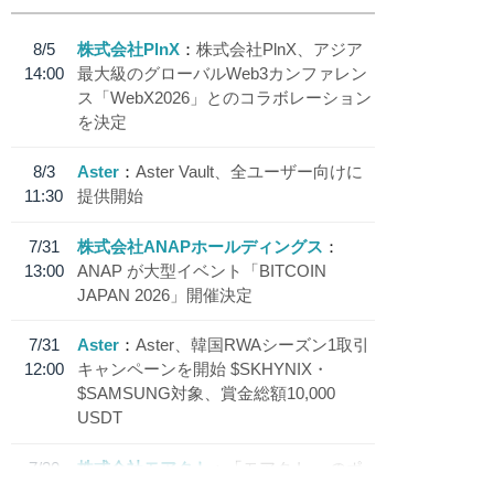
8/5
株式会社PlnX
株式会社PlnX、アジア
14:00
最大級のグローバルWeb3カンファレン
ス「WebX2026」とのコラボレーション
を決定
8/3
Aster
Aster Vault、全ユーザー向けに
11:30
提供開始
7/31
株式会社ANAPホールディングス
13:00
ANAP が大型イベント「BITCOIN
JAPAN 2026」開催決定
7/31
Aster
Aster、韓国RWAシーズン1取引
12:00
キャンペーンを開始 $SKHYNIX・
$SAMSUNG対象、賞金総額10,000
USDT
7/30
株式会社モアクト
「モアクト」 のポ
18:30
イント交換先に日本円ステーブルコイン