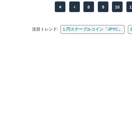
8
9
10
1
注目トレンド:
1.円ステーブルコイン「JPYC」