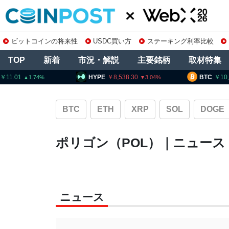
ビットコインの将来性
USDC買い方
ステーキング利率比較
TOP
新着
市況・解説
主要銘柄
取材特集
HYPE
8,538.30
BTC
10,2
3.04
BTC
ETH
XRP
SOL
DOGE
ポリゴン（POL）｜ニュース
ニュース