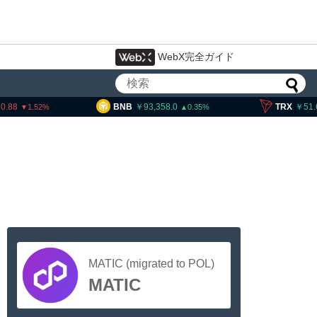
WebX完全ガイド
88
BNB
93,358.0
TRX
51.62
1.52
0.35
MATIC (migrated to POL)
MATIC