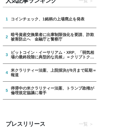
人気記事ランキング
一覧
1
コインチェック、1銘柄の上場廃止を発表
暗号資産交換業者に出庫制限強化を要請、詐欺
2
被害防止へ 金融庁と警察庁
ビットコイン・イーサリアム・XRP、「弱気相
3
場の最終段階に典型的な兆候」＝クリプトクア
ント
米クラリティー法案、上院採決が9月まで延期＝
4
報道
停滞中の米クラリティー法案、トランプ政権が
5
倫理規定協議に着手
プレスリリース
一覧