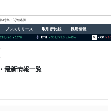
株特集・関連銘柄
プレスリリース
取引所比較
採用情報
18,426
ETH
301,773.0
XRP
160.
0.87
0.63
・最新情報一覧