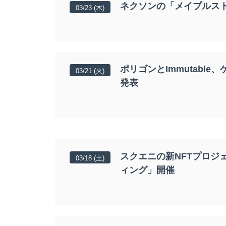
ネクソンの「メイプルスト
03/23 (木)
ポリゴンとImmutable、
03/21 (火)
発表
スクエニの新NFTプロジ
03/18 (土)
ィング」開催