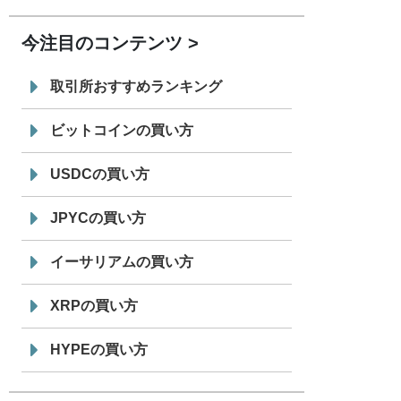
「 JPYC」を追加
今注目のコンテンツ
7/29
SBI VCトレード株式会社
信託型円建
19:30
てステーブルコイン「JPYSC」徹底解
取引所おすすめランキング
説セミナーを開催
ビットコインの買い方
USDCの買い方
JPYCの買い方
イーサリアムの買い方
XRPの買い方
HYPEの買い方