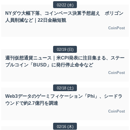
02/22 (水)
NYダウ大幅下落、コインベース決算予想超え ポリゴン
人員削減など｜22日金融短観
CoinPost
02/19 (日)
週刊仮想通貨ニュース｜米CPI発表に注目集まる、ステー
ブルコイン「BUSD」に発行停止命令など
CoinPost
02/18 (土)
Web3データのゲーミフィケーション「Phi」、シードラ
ウンドで約2.7億円を調達
CoinPost
02/16 (木)