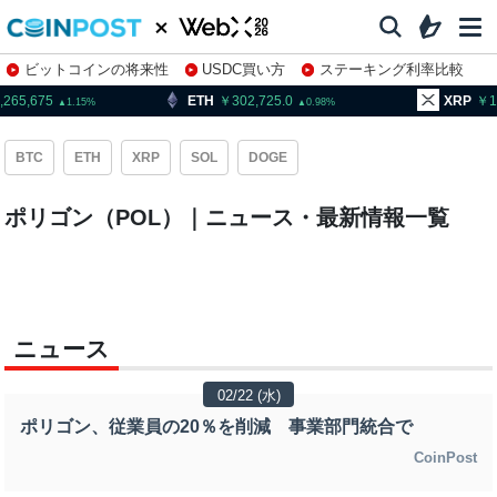
ビットコインの将来性
USDC買い方
ステーキング利率比較
株特集・関連銘柄
,265,675
ETH
302,725.0
XRP
1
1.15
0.98
BTC
ETH
XRP
SOL
DOGE
ポリゴン（POL）｜ニュース・最新情報一覧
ニュース
02/22 (水)
ポリゴン、従業員の20％を削減 事業部門統合で
CoinPost