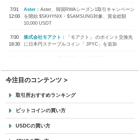
7/31
Aster
Aster、韓国RWAシーズン1取引キャンペーン
12:00
を開始 $SKHYNIX・$SAMSUNG対象、賞金総額
10,000 USDT
7/30
株式会社モアクト
「モアクト」 のポイント交換先
18:30
に日本円ステーブルコイン「 JPYC」を追加
7/29
SBI VCトレード株式会社
信託型円建てステーブル
19:30
コイン「JPYSC」徹底解説セミナーを開催
今注目のコンテンツ
取引所おすすめランキング
ビットコインの買い方
USDCの買い方