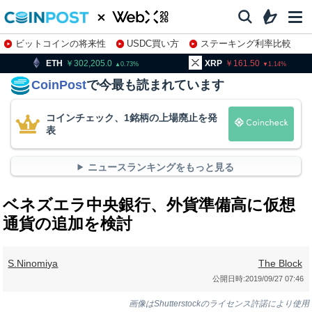
ビットコインの将来性
USDC買い方
ステーキング利率比較
株特集・関連銘柄
302,205.0
XRP
161.50
BNB
0.73
1.14
CoinPost
で今最も読まれています
コインチェック、1銘柄の上場廃止を発
表
ニュースランキングをもっと見る
ベネズエラ中央銀行、外貨準備高に仮想
通貨の追加を検討
S.Ninomiya
The Block
公開日時:
2019/09/27 07:46
画像はShutterstockのライセンス許諾により使用