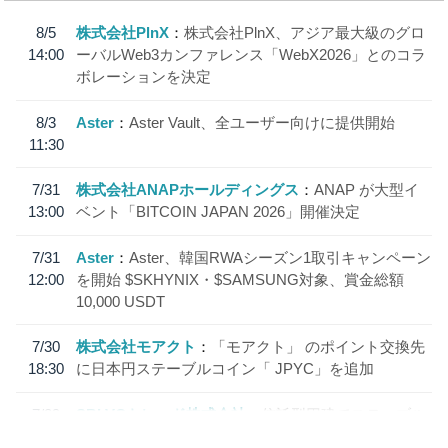
8/5
株式会社PlnX
株式会社PlnX、アジア最大級のグロ
14:00
ーバルWeb3カンファレンス「WebX2026」とのコラ
ボレーションを決定
8/3
Aster
Aster Vault、全ユーザー向けに提供開始
11:30
7/31
株式会社ANAPホールディングス
ANAP が大型イ
13:00
ベント「BITCOIN JAPAN 2026」開催決定
7/31
Aster
Aster、韓国RWAシーズン1取引キャンペーン
12:00
を開始 $SKHYNIX・$SAMSUNG対象、賞金総額
10,000 USDT
7/30
株式会社モアクト
「モアクト」 のポイント交換先
18:30
に日本円ステーブルコイン「 JPYC」を追加
7/29
SBI VCトレード株式会社
信託型円建てステーブル
19:30
コイン「JPYSC」徹底解説セミナーを開催