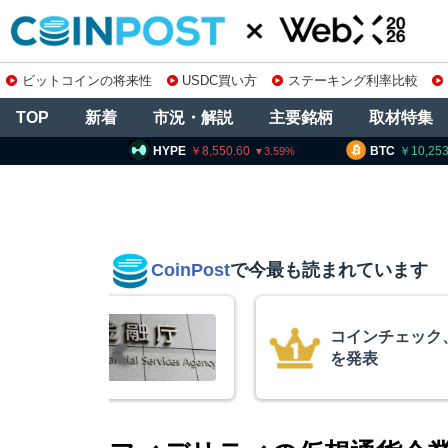
ビットコインの将来性
USDC買い方
ステーキング利率比較
TOP
新着
市況・解説
主要銘柄
取材特集
E
8,550.60
BTC
10,253,804
ETH
3.59
1.05
CoinPost
で今最も読まれています
の上場廃止
米クラリティー
月まで延期＝報