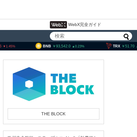
WebX完全ガイド
93,542.0
TRX
51.70
SOL
0.23
0.15
交換業者に出庫制限強化を
欺被害防止へ 金融庁と警
THE BLOCK