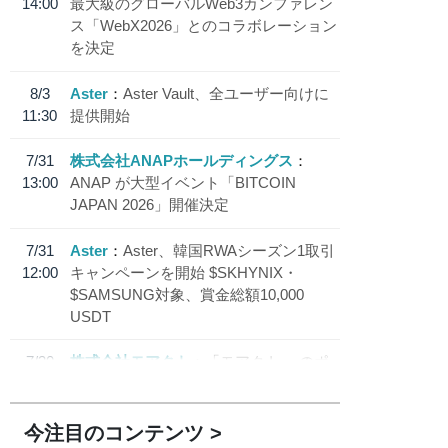
14:00
最大級のグローバルWeb3カンファレン
ス「WebX2026」とのコラボレーション
を決定
8/3
Aster
Aster Vault、全ユーザー向けに
11:30
提供開始
7/31
株式会社ANAPホールディングス
13:00
ANAP が大型イベント「BITCOIN
JAPAN 2026」開催決定
7/31
Aster
Aster、韓国RWAシーズン1取引
12:00
キャンペーンを開始 $SKHYNIX・
$SAMSUNG対象、賞金総額10,000
USDT
7/30
株式会社モアクト
「モアクト」 のポ
18:30
イント交換先に日本円ステーブルコイン
「 JPYC」を追加
今注目のコンテンツ