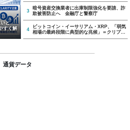
暗号資産交換業者に出庫制限強化を要請、詐
3
欺被害防止へ 金融庁と警察庁
違いと
ビットコイン・イーサリアム・XRP、「弱気
やすく解
4
相場の最終段階に典型的な兆候」＝クリプト
クアント
トランプ大統領、クラリティー法成立なら仮
5
想通貨売却益の納税延期も
通貨データ