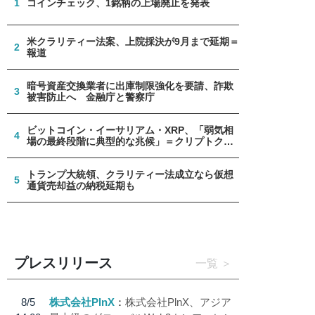
1
コインチェック、1銘柄の上場廃止を発表
米クラリティー法案、上院採決が9月まで延期＝
2
報道
暗号資産交換業者に出庫制限強化を要請、詐欺
3
被害防止へ 金融庁と警察庁
ビットコイン・イーサリアム・XRP、「弱気相
4
場の最終段階に典型的な兆候」＝クリプトクア
ント
トランプ大統領、クラリティー法成立なら仮想
5
通貨売却益の納税延期も
プレスリリース
一覧
8/5
株式会社PlnX
株式会社PlnX、アジア