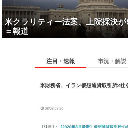
米クラリティー法案、上院採決が
＝報道
注目・速報
市況・解説
米財務省、イラン仮想通貨取引所2社
08/08 07:20
【注目】:
【2026年8月最新】仮想通貨取引所