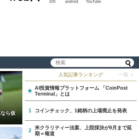
iOS
android
YouTube
人気記事ランキング
一覧 ＞
AI投資情報プラットフォーム 「CoinPost
★
Terminal」とは
1
コインチェック、1銘柄の上場廃止を発表
立なら仮
米クラリティー法案、上院採決が9月まで延
2
期＝報道