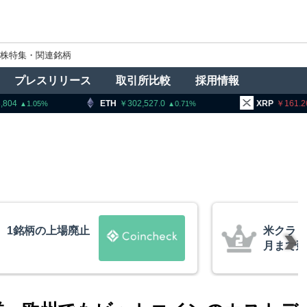
株特集・関連銘柄
プレスリリース
取引所比較
採用情報
302,527.0
XRP
161.26
BNB
0.71
1.45
法案、上院採決が9
暗号資産
道
要請、詐
察庁