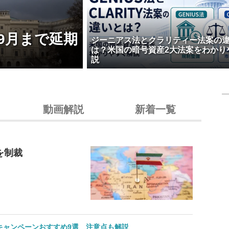
9月まで延期
ジーニアス法とクラリティー法案の
は？米国の暗号資産2大法案をわかり
説
動画解説
新着一覧
を制裁
のキャンペーンおすすめ9選 注意点も解説