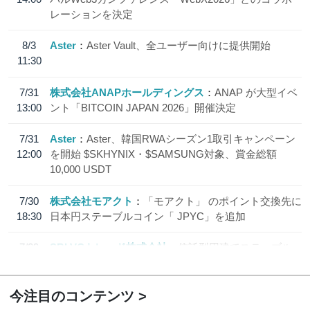
レーションを決定
8/3
Aster
Aster Vault、全ユーザー向けに提供開始
11:30
7/31
株式会社ANAPホールディングス
ANAP が大型イベ
13:00
ント「BITCOIN JAPAN 2026」開催決定
7/31
Aster
Aster、韓国RWAシーズン1取引キャンペーン
12:00
を開始 $SKHYNIX・$SAMSUNG対象、賞金総額
10,000 USDT
7/30
株式会社モアクト
「モアクト」 のポイント交換先に
18:30
日本円ステーブルコイン「 JPYC」を追加
7/29
SBI VCトレード株式会社
信託型円建てステーブル
19:30
コイン「JPYSC」徹底解説セミナーを開催
今注目のコンテンツ