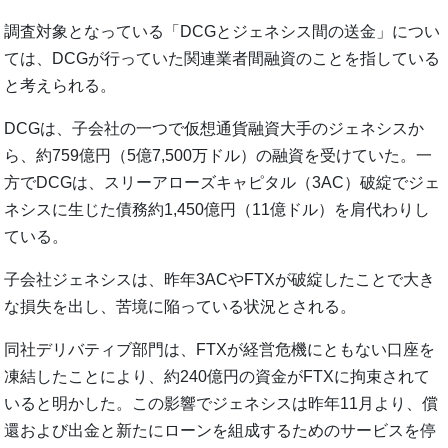
調査対象となっている「DCGとジェネシス間の送金」につい
ては、DCGが行っていた関連業者間融資のことを指している
と考えられる。
DCGは、子会社の一つで仮想通貨融資大手のジェネシスか
ら、約759億円（5億7,500万ドル）の融資を受けていた。一
方でDCGは、スリーアローズキャピタル（3AC）破綻でジェ
ネシスに生じた債務約1,450億円（11億ドル）を肩代わりし
ている。
子会社ジェネシスは、昨年3ACやFTXが破綻したことで大き
な損失を出し、苦境に陥っている状況とされる。
同社デリバティブ部門は、FTXが経営危機にともない口座を
凍結したことにより、約240億円の資金がFTXに拘束されて
いると明かした。この影響でジェネシスは昨年11月より、償
還および出金と新たにローンを組成するためのサービスを停