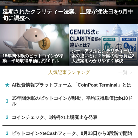
延期されたクラリティー法案、上院が採決日を9月中
旬に調整へ
ジーニアス法とクラリティー法
15年間休眠のビットコインが移
案の違いとは？米国の暗号資産2
動、平均取得単価は約10ドル
大法案をわかりやすく解説
人気記事ランキング
一覧 ＞
★
AI投資情報プラットフォーム 「CoinPost Terminal」とは
15年間休眠のビットコインが移動、平均取得単価は約10ド
1
ル
2
コインチェック、1銘柄の上場廃止を発表
3
ビットコインのeCashフォーク、8月23日から3段階で開始