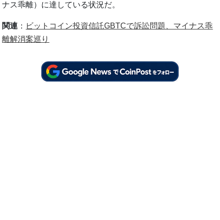
ナス乖離）に達している状況だ。
関連
：
ビットコイン投資信託GBTCで訴訟問題、マイナス乖
離解消案巡り