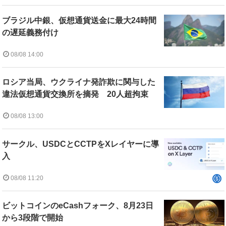
ブラジル中銀、仮想通貨送金に最大24時間
の遅延義務付け
08/08 14:00
ロシア当局、ウクライナ発詐欺に関与した
違法仮想通貨交換所を摘発 20人超拘束
08/08 13:00
サークル、USDCとCCTPをXレイヤーに導
入
08/08 11:20
ビットコインのeCashフォーク、8月23日
から3段階で開始