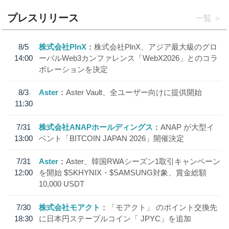
プレスリリース
一覧
8/5
株式会社PlnX
株式会社PlnX、アジア最大級のグロ
14:00
ーバルWeb3カンファレンス「WebX2026」とのコラ
ボレーションを決定
8/3
Aster
Aster Vault、全ユーザー向けに提供開始
11:30
7/31
株式会社ANAPホールディングス
ANAP が大型イ
13:00
ベント「BITCOIN JAPAN 2026」開催決定
7/31
Aster
Aster、韓国RWAシーズン1取引キャンペーン
12:00
を開始 $SKHYNIX・$SAMSUNG対象、賞金総額
10,000 USDT
7/30
株式会社モアクト
「モアクト」 のポイント交換先
18:30
に日本円ステーブルコイン「 JPYC」を追加