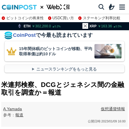
ビットコインの将来性
USDC買い方
ステーキング利率比較
株特集・関連銘柄
302,200.0
XRP
163.36
BNB
0.2
0.5
CoinPost
で今最も読まれています
15年間休眠のビットコインが移動、平均
取得単価は約10ドル
ニュースランキングをもっと見る
米連邦検察、DCGとジェネシス間の金融
取引を調査か＝報道
A.Yamada
仮想通貨情報
参考：
報道
公開日時:
2023/01/09 16:00