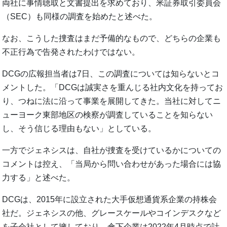
両社に事情聴取と文書提出を求めており、米証券取引委員会
（SEC）も同様の調査を始めたと述べた。
なお、こうした捜査はまだ予備的なもので、どちらの企業も
不正行為で告発されたわけではない。
DCGの広報担当者は7日、この調査については知らないとコ
メントした。「DCGは誠実さを重んじる社内文化を持ってお
り、つねに法に沿って事業を展開してきた。当社に対してニ
ューヨーク東部地区の検察が調査していることを知らない
し、そう信じる理由もない」としている。
一方でジェネシスは、自社が捜査を受けているかについての
コメントは控え、「当局から問い合わせがあった場合には協
力する」と述べた。
DCGは、2015年に設立された大手仮想通貨系企業の持株会
社だ。ジェネシスの他、グレースケールやコインデスクなど
を子会社として擁しており、傘下企業は2022年4月時点で計