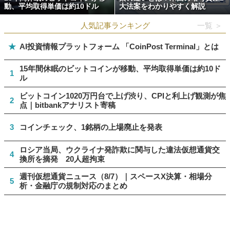
動、平均取得単価は約10ドル
大法案をわかりやすく解説
人気記事ランキング
一覧 ＞
★
AI投資情報プラットフォーム 「CoinPost Terminal」とは
15年間休眠のビットコインが移動、平均取得単価は約10ド
1
ル
ビットコイン1020万円台で上げ渋り、CPIと利上げ観測が焦
2
点｜bitbankアナリスト寄稿
3
コインチェック、1銘柄の上場廃止を発表
ロシア当局、ウクライナ発詐欺に関与した違法仮想通貨交
4
換所を摘発 20人超拘束
週刊仮想通貨ニュース（8/7）｜スペースX決算・相場分
5
析・金融庁の規制対応のまとめ