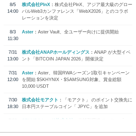
8/5
株式会社PlnX
株式会社PlnX、アジア最大級のグロー
14:00
バルWeb3カンファレンス「WebX2026」とのコラボ
レーションを決定
8/3
Aster
Aster Vault、全ユーザー向けに提供開始
11:30
7/31
株式会社ANAPホールディングス
ANAP が大型イベ
13:00
ント「BITCOIN JAPAN 2026」開催決定
7/31
Aster
Aster、韓国RWAシーズン1取引キャンペーン
12:00
を開始 $SKHYNIX・$SAMSUNG対象、賞金総額
10,000 USDT
7/30
株式会社モアクト
「モアクト」 のポイント交換先に
18:30
日本円ステーブルコイン「 JPYC」を追加
7/29
SBI VCトレード株式会社
信託型円建てステーブル
19:30
コイン「JPYSC」徹底解説セミナーを開催