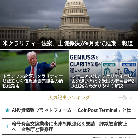
米クラリティー法案、上院採決が9月まで延期＝報道
トランプ大統領、クラリティー
ジーニアス法とクラリティー法
法成立なら仮想通貨売却益の納
案の違いとは？米国の暗号資産2
税延期も
大法案をわかりやすく解説
人気記事ランキング
一覧 ＞
★
AI投資情報プラットフォーム 「CoinPost Terminal」とは
暗号資産交換業者に出庫制限強化を要請、詐欺被害防止
1
へ 金融庁と警察庁