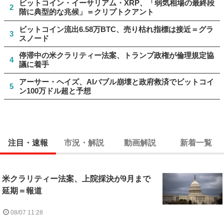
ビットコイン・イーサリアム・XRP、「弱気相場の最終段
2
階に典型的な兆候」＝クリプトクアント
ビットコイン流出6.58万BTC、売り枯れ指標は接近＝グラ
3
スノード
停滞中の米クラリティー法案、トランプ政権が倫理規定協
4
議に着手
アーサー・ヘイズ、AIバブル崩壊と政府救済でビットコイ
5
ン100万ドル超と予想
注目・速報
市況・解説
動画解説
新着一覧
米クラリティー法案、上院採決が9月まで
延期＝報道
08/07 11:28