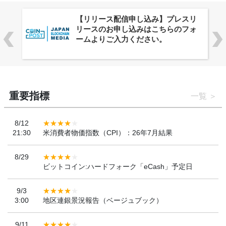
株式会社PlnX、アジア最大級のグロ
ーバルWeb3カンファレンス
「WebX2026」とのコラボレーショ
ンを決定
重要指標
一覧
8/12
21:30
米消費者物価指数（CPI）：26年7月結果
8/29
ビットコイン:ハードフォーク「eCash」予定日
9/3
3:00
地区連銀景況報告（ベージュブック）
9/11