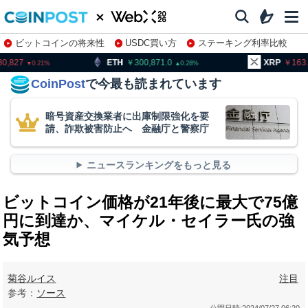
ビットコインの将来性
USDC買い方
ステーキング利率比較
株特集・関連銘柄
ETH
300,871.0
XRP
163.91
B
0.28
0.92
CoinPost
で今最も読まれています
暗号資産交換業者に出庫制限強化を要
請、詐欺被害防止へ 金融庁と警察庁
ニュースランキングをもっと見る
ビットコイン価格が21年後に最大で75億
円に到達か、マイケル・セイラー氏の強
気予想
菊谷ルイス
注目
参考：
ソース
公開日時:
2024/07/27 06:20