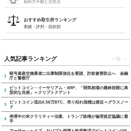
始め方手順と注意点
おすすめ取引所ランキング
実績・評判・目的別
人気記事ランキング
一覧
暗号資産交換業者に出庫制限強化を要請、詐欺被害防止へ 金融
1
庁と警察庁
ビットコイン・イーサリアム・XRP、「弱気相場の最終段階に典
2
型的な兆候」＝クリプトクアント
ビットコイン流出6.58万BTC、売り枯れ指標は接近＝グラスノー
3
ド
停滞中の米クラリティー法案、トランプ政権が倫理規定協議に着
4
手
アーサー・ヘイズ、AIバブル崩壊と政府救済でビットコイン100