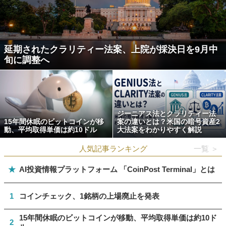
延期されたクラリティー法案、上院が採決日を9月中
旬に調整へ
ジーニアス法とクラリティー法
15年間休眠のビットコインが移
案の違いとは？米国の暗号資産2
動、平均取得単価は約10ドル
大法案をわかりやすく解説
人気記事ランキング
一覧 ＞
★
AI投資情報プラットフォーム 「CoinPost Terminal」とは
1
コインチェック、1銘柄の上場廃止を発表
15年間休眠のビットコインが移動、平均取得単価は約10ド
2