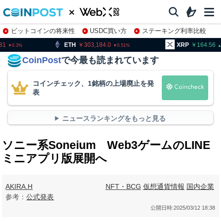
ビットコインの将来性
USDC買い方
ステーキング利率比較
株特集・関連銘柄
303,184.0
XRP
164.56
BNB
0.51
0.52
CoinPost
で今最も読まれています
コインチェック、1銘柄の上場廃止を発
表
ニュースランキングをもっと見る
ソニー系Soneium Web3ゲームのLINE
ミニアプリ版展開へ
AKIRA.H
NFT・BCG
仮想通貨情報
国内企業
参考：
公式発表
公開日時:
2025/03/12 18:38