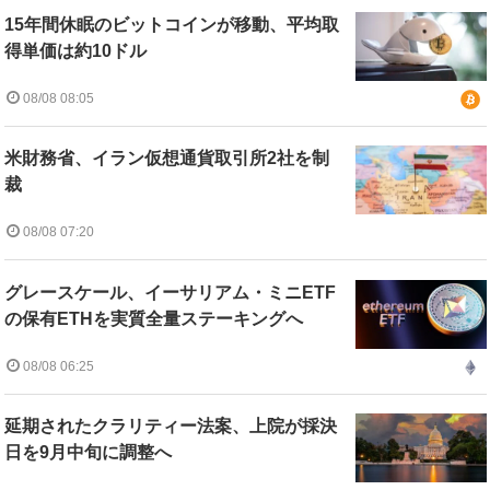
15年間休眠のビットコインが移動、平均取
得単価は約10ドル
08/08 08:05
米財務省、イラン仮想通貨取引所2社を制
裁
08/08 07:20
グレースケール、イーサリアム・ミニETF
の保有ETHを実質全量ステーキングへ
08/08 06:25
延期されたクラリティー法案、上院が採決
日を9月中旬に調整へ