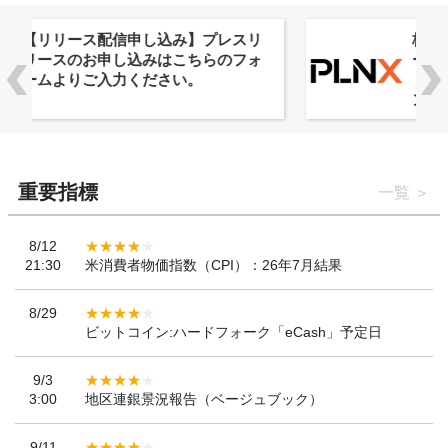
株式会社PlnX、アジア最大級のグロ
ーバルWeb3カンファレンス
「WebX2026」とのコラボレーショ
ンを決定
重要指標
一覧
8/12
21:30
米消費者物価指数（CPI）：26年7月結果
8/29
ビットコイン:ハードフォーク「eCash」予定日
9/3
3:00
地区連銀景況報告（ベージュブック）
9/11