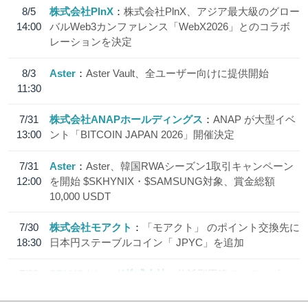
8/5
株式会社PlnX
株式会社PlnX、アジア最大級のグロー
14:00
バルWeb3カンファレンス「WebX2026」とのコラボ
レーションを決定
8/3
Aster
Aster Vault、全ユーザー向けに提供開始
11:30
7/31
株式会社ANAPホールディングス
ANAP が大型イベ
13:00
ント「BITCOIN JAPAN 2026」開催決定
7/31
Aster
Aster、韓国RWAシーズン1取引キャンペーン
12:00
を開始 $SKHYNIX・$SAMSUNG対象、賞金総額
10,000 USDT
7/30
株式会社モアクト
「モアクト」 のポイント交換先に
18:30
日本円ステーブルコイン「 JPYC」を追加
7/29
SBI VCトレード株式会社
信託型円建てステーブル
19:30
コイン「JPYSC」徹底解説セミナーを開催