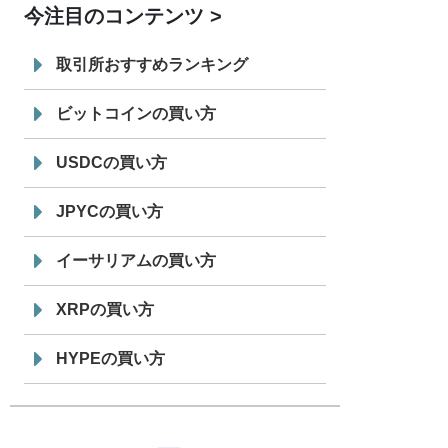
今注目のコンテンツ
7/29
SBI VCトレード株式会社
信託型円建
19:30
てステーブルコイン「JPYSC」徹底解
取引所おすすめランキング
説セミナーを開催
ビットコインの買い方
USDCの買い方
JPYCの買い方
イーサリアムの買い方
XRPの買い方
HYPEの買い方