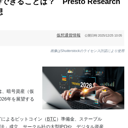
きることは？ Presto Research
想
仮想通貨情報
公開日時:
2025/12/25 10:05
画像はShutterstockのライセンス許諾により使用
chは、暗号資産（仮
026年を展望する
どによるビットコイン（
BTC
）準備金、ステーブル
法」成立、サークル社の大型IPOや、デジタル資産