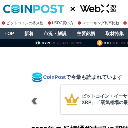
ビットコインの将来性
USDC買い方
ステーキング利率比較
TOP
新着
市況・解説
主要銘柄
取材特集
PE
8,904.00
BTC
10,198,084
ETH
0.91
0.33
CoinPost
で今最も読まれています
リアム・
暗号資産交換業
終段階に典型
要請、詐欺被害
クアント
察庁