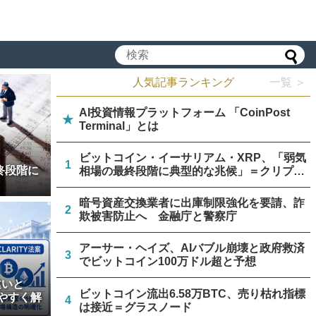
人気記事ランキング
一覧 ＞
AI投資情報プラットフォーム 「CoinPost
★
Terminal」とは
ビットコイン・イーサリアム・XRP、「弱気
1
終段階に
相場の最終段階に典型的な兆候」＝クリプト
クアント
暗号資産交換業者に出庫制限強化を要請、詐
2
欺被害防止へ 金融庁と警察庁
アーサー・ヘイズ、AIバブル崩壊と政府救済
3
でビットコイン100万ドル超と予想
違いと
ビットコイン流出6.58万BTC、売り枯れ指標
やすく解
4
は接近＝グラスノード