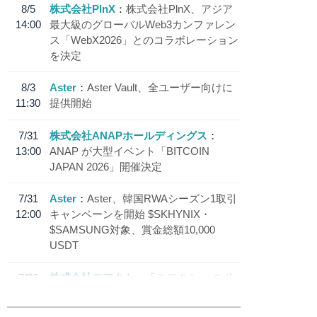
8/5
株式会社PlnX
株式会社PlnX、アジア
14:00
最大級のグローバルWeb3カンファレン
ス「WebX2026」とのコラボレーション
を決定
8/3
Aster
Aster Vault、全ユーザー向けに
11:30
提供開始
7/31
株式会社ANAPホールディングス
13:00
ANAP が大型イベント「BITCOIN
JAPAN 2026」開催決定
7/31
Aster
Aster、韓国RWAシーズン1取引
12:00
キャンペーンを開始 $SKHYNIX・
$SAMSUNG対象、賞金総額10,000
USDT
7/30
株式会社モアクト
「モアクト」 のポ
18:30
イント交換先に日本円ステーブルコイン
「 JPYC」を追加