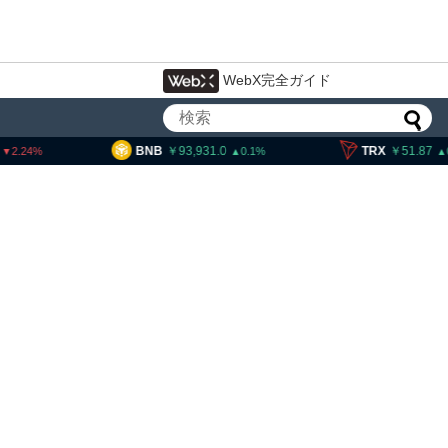
WebX完全ガイド
93,931.0
TRX
51.87
SOL
0.1
0.06
・ヘイズ、AIバブル崩壊と
でビットコイン100万ドル