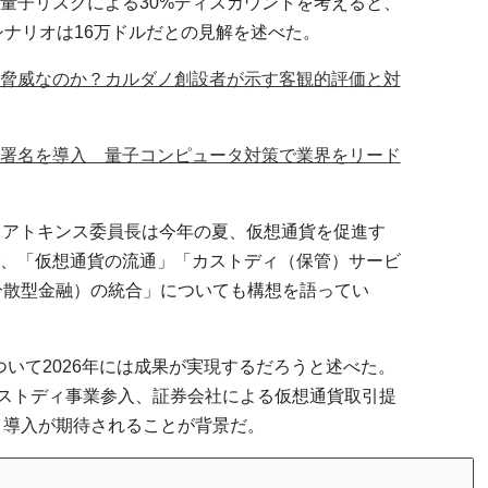
量子リスクによる30%ディスカウントを考えると、
シナリオは16万ドルだとの見解を述べた。
脅威なのか？カルダノ創設者が示す客観的評価と対
署名を導入 量子コンピュータ対策で業界をリード
・アトキンス委員長は今年の夏、仮想通貨を促進す
、「仮想通貨の流通」「カストディ（保管）サービ
（分散型金融）の統合」についても構想を語ってい
分野について2026年には成果が実現するだろうと述べた。
カストディ事業参入、証券会社による仮想通貨取引提
験・導入が期待されることが背景だ。