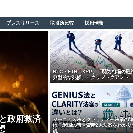
プレスリリース
取引所比較
採用情報
BTC・ETH・XRP、「弱気相場の最
典型的な兆候」＝クリプトクアント
壊と政府救済
ジーニアス法とクラリティー法案の
は？米国の暗号資産2大法案をわかり
想
説