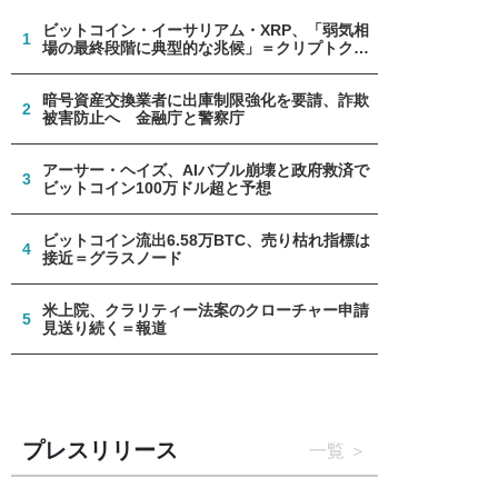
ビットコイン・イーサリアム・XRP、「弱気相
1
場の最終段階に典型的な兆候」＝クリプトクア
ント
暗号資産交換業者に出庫制限強化を要請、詐欺
2
被害防止へ 金融庁と警察庁
アーサー・ヘイズ、AIバブル崩壊と政府救済で
3
ビットコイン100万ドル超と予想
ビットコイン流出6.58万BTC、売り枯れ指標は
4
接近＝グラスノード
米上院、クラリティー法案のクローチャー申請
5
見送り続く＝報道
プレスリリース
一覧