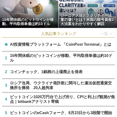
ジーニアス法とクラリティー法
15年間休眠のビットコインが移
案の違いとは？米国の暗号資産2
動、平均取得単価は約10ドル
大法案をわかりやすく解説
人気記事ランキング
一覧 ＞
★
AI投資情報プラットフォーム 「CoinPost Terminal」とは
15年間休眠のビットコインが移動、平均取得単価は約10ド
1
ル
2
コインチェック、1銘柄の上場廃止を発表
ロシア当局、ウクライナ発詐欺に関与した違法仮想通貨交
3
換所を摘発 20人超拘束
ビットコイン1020万円台で上げ渋り、CPIと利上げ観測が焦
4
点｜bitbankアナリスト寄稿
5
ビットコインのeCashフォーク、8月23日から3段階で開始