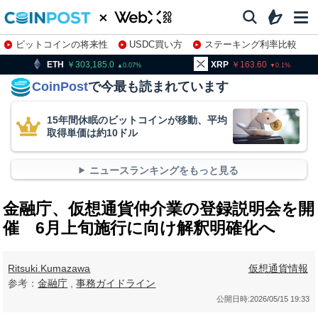
ビットコインの将来性
USDC買い方
ステーキング利率比較
株特集・関連銘柄
303,185.0
XRP
163.60
BNB
0.07
0.1
CoinPost
で今最も読まれています
15年間休眠のビットコインが移動、平均
取得単価は約10ドル
ニュースランキングをもっと見る
金融庁、仮想通貨仲介業の登録説明会を開
催 6月上旬施行に向け解釈明確化へ
Ritsuki.Kumazawa
仮想通貨情報
参考：
金融庁
,
事務ガイドライン
公開日時:
2026/05/15 19:33