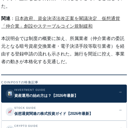
た。
関連
：
日本政府、資金決済法改正案を閣議決定 仮想通貨
「仲介業」創設やステーブルコイン規制緩和
本説明会では制度の概要に加え、所属業者（仲介業者の委託
元となる暗号資産交換業者・電子決済手段等取引業者）を経
由する登録申請の流れも示された。施行を間近に控え、事業
者の動きが本格化する見通しだ。
COINPOSTの特集記事
INVESTMENT GUIDE
→
資産運用の始め方は？【2026年最新】
STOCK GUIDE
→
仮想通貨関連の株式投資ガイド【2026年最新】
CRYPTO GUIDE
→