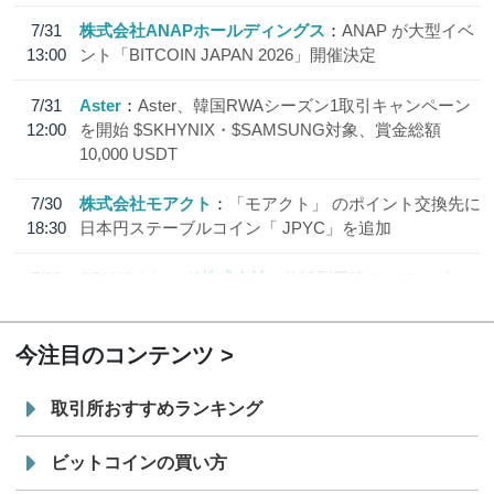
7/31
株式会社ANAPホールディングス
ANAP が大型イベ
13:00
ント「BITCOIN JAPAN 2026」開催決定
7/31
Aster
Aster、韓国RWAシーズン1取引キャンペーン
12:00
を開始 $SKHYNIX・$SAMSUNG対象、賞金総額
10,000 USDT
7/30
株式会社モアクト
「モアクト」 のポイント交換先に
18:30
日本円ステーブルコイン「 JPYC」を追加
7/29
SBI VCトレード株式会社
信託型円建てステーブル
19:30
コイン「JPYSC」徹底解説セミナーを開催
今注目のコンテンツ
取引所おすすめランキング
ビットコインの買い方