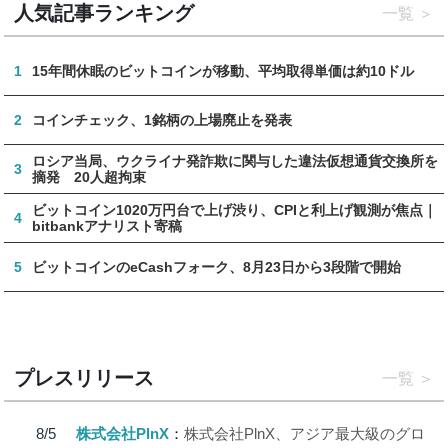
人気記事ランキング
一覧
1
15年間休眠のビットコインが移動、平均取得単価は約10ドル
2
コインチェック、1銘柄の上場廃止を発表
ロシア当局、ウクライナ発詐欺に関与した違法仮想通貨交換所を
3
摘発 20人超拘束
ビットコイン1020万円台で上げ渋り、CPIと利上げ観測が焦点｜
4
bitbankアナリスト寄稿
5
ビットコインのeCashフォーク、8月23日から3段階で開始
プレスリリース
一覧
8/5
株式会社PlnX
株式会社PlnX、アジア最大級のグロ