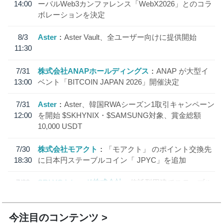
14:00
ーバルWeb3カンファレンス「WebX2026」とのコラ
ボレーションを決定
8/3
Aster
Aster Vault、全ユーザー向けに提供開始
11:30
7/31
株式会社ANAPホールディングス
ANAP が大型イ
13:00
ベント「BITCOIN JAPAN 2026」開催決定
7/31
Aster
Aster、韓国RWAシーズン1取引キャンペーン
12:00
を開始 $SKHYNIX・$SAMSUNG対象、賞金総額
10,000 USDT
7/30
株式会社モアクト
「モアクト」 のポイント交換先
18:30
に日本円ステーブルコイン「 JPYC」を追加
7/29
SBI VCトレード株式会社
信託型円建てステーブル
19:30
コイン「JPYSC」徹底解説セミナーを開催
今注目のコンテンツ