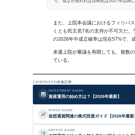
り、成立が遅れれば法制化は2027年以降
また、上院本会議におけるフィリバス
くとも民主党7名の支持が不可欠だ。
の2026年中成立確率は現在57%で
来週上院が審議を再開しても、複数の
ている。
COINPOSTの特集記事
INVESTMENT GUIDE
資産運用の始め方は？【2026年最新】
STOCK GUIDE
仮想通貨関連の株式投資ガイド【2026年最新
CRYPTO GUIDE