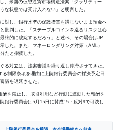
ia」に出演し、米国の仮想通貨市場構造法案「クラリティー
うな状態では受け入れない」と明言した。
に対し、銀行水準の保護措置を講じないまま預金へ
と批判した。「ステーブルコインを巡るリスクは心
最終的に破綻するだろう」と述べ、その場合はJP
示した。また、マネーロンダリング対策（AML）
十分だと指摘した。
ぐる対立は、法案審議を繰り返し停滞させてきた。
する制限条項を理由に上院銀行委員会の採決予定日
審議を遅延させた。
報酬を禁止し、取引利用など行動に連動した報酬を
銀行委員会は5月15日に賛成15・反対9で可決し
案、上院銀行委員会を通過 本会議手続きへ前進