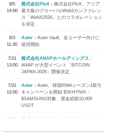
8/5
株式会社PlnX
株式会社PlnX、アジア
14:00
最大級のグローバルWeb3カンファレン
ス「WebX2026」とのコラボレーション
を決定
8/3
Aster
Aster Vault、全ユーザー向けに
11:30
提供開始
7/31
株式会社ANAPホールディングス
13:00
ANAP が大型イベント「BITCOIN
JAPAN 2026」開催決定
7/31
Aster
Aster、韓国RWAシーズン1取引
12:00
キャンペーンを開始 $SKHYNIX・
$SAMSUNG対象、賞金総額10,000
USDT
7/30
株式会社モアクト
「モアクト」 のポ
18:30
イント交換先に日本円ステーブルコイン
「 JPYC」を追加