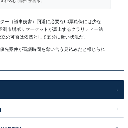
にずれ込む可能性がある。
ター（議事妨害）回避に必要な60票確保には少な
予測市場ポリマーケットが算出するクラリティー法
、成立の可否は依然として五分に近い状況だ。
優先案件が審議時間を奪い合う見込みだと報じられ
→
→
】
→