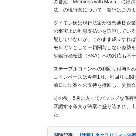
の番組「Mornings with Mar
法」の現行案について「銀行はこのよ
ダイモン氏は現行法案が仮想通貨企業
の事実上の利息支払いを許容している
配していないが、このまま成立すれば
モルガンとして一切関与しない姿勢を
や銀行秘密法（BSA）への対応も不
ステーブルコインへの利回り付与をめ
コインベースは今年1月、利回りに関
前日に法案への支持を撤回し、委員会
その後、5月に入ってパッシブな保有
容認する条文が法案に盛り込まれ、上院
た。
関連記事：
【速報】米クラリティー法