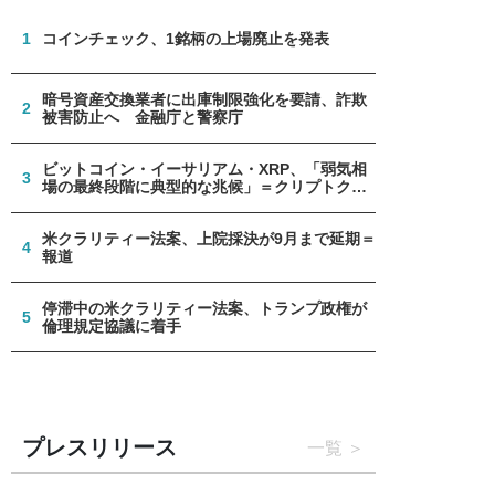
1
コインチェック、1銘柄の上場廃止を発表
暗号資産交換業者に出庫制限強化を要請、詐欺
2
被害防止へ 金融庁と警察庁
ビットコイン・イーサリアム・XRP、「弱気相
3
場の最終段階に典型的な兆候」＝クリプトクア
ント
米クラリティー法案、上院採決が9月まで延期＝
4
報道
停滞中の米クラリティー法案、トランプ政権が
5
倫理規定協議に着手
プレスリリース
一覧