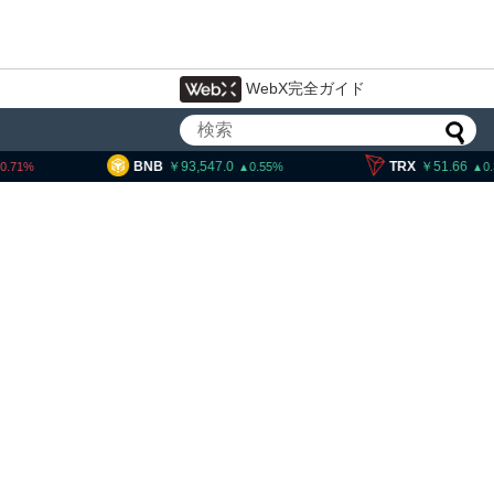
WebX完全ガイド
93,547.0
TRX
51.66
SOL
1
0.55
0.3
イン・イーサリアム・
「弱気相場の最終段階に典型
」＝クリプトクアント