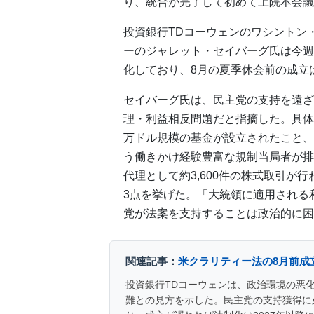
り、統合が完了して初めて上院本会議
投資銀行TDコーウェンのワシントン
ーのジャレット・セイバーグ氏は今週
化しており、8月の夏季休会前の成立
セイバーグ氏は、民主党の支持を遠ざ
理・利益相反問題だと指摘した。具体的に
万ドル規模の基金が設立されたこと、
う働きかけ経験豊富な規制当局者が排除
代理として約3,600件の株式取引が
3点を挙げた。「大統領に適用される
党が法案を支持することは政治的に困
関連記事：
米クラリティー法の8月前成
投資銀行TDコーウェンは、政治環境の悪
難との見方を示した。民主党の支持獲得に