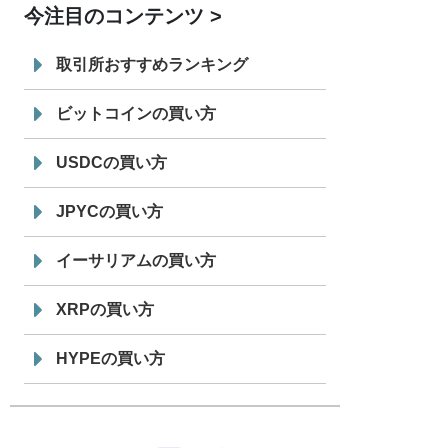
今注目のコンテンツ
7/29
SBI VCトレード株式会社
信託型円建
19:30
てステーブルコイン「JPYSC」徹底解
取引所おすすめランキング
説セミナーを開催
ビットコインの買い方
USDCの買い方
JPYCの買い方
イーサリアムの買い方
XRPの買い方
HYPEの買い方