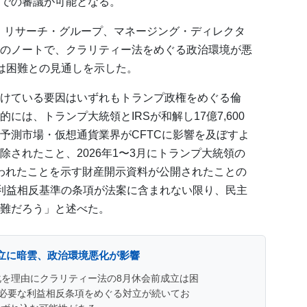
での審議が可能となる。
・リサーチ・グループ、マネージング・ディレクタ
のノートで、クラリティー法をめぐる政治環境が悪
は困難との見通しを示した。
けている要因はいずれもトランプ政権をめぐる倫
は、トランプ大統領とIRSが和解し17億7,600
予測市場・仮想通貨業界がCFTCに影響を及ぼすよ
されたこと、2026年1〜3月にトランプ大統領の
行われたことを示す財産開示資料が公開されたことの
利益相反基準の条項が法案に含まれない限り、民主
難だろう」と述べた。
立に暗雲、政治環境悪化が影響
化を理由にクラリティー法の8月休会前成立は困
必要な利益相反条項をめぐる対立が続いてお