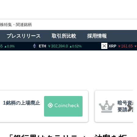
株特集・関連銘柄
プレスリリース
取引所比較
採用情報
302,394.0
XRP
161.65
BNB
0.52
0.71
者に出庫制限強化を
ビットコ
防止へ 金融庁と警
XRP、
的な兆候