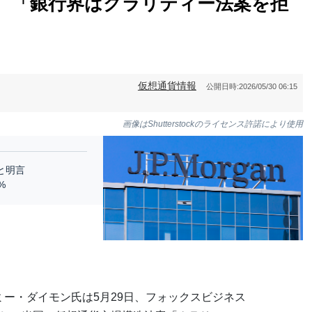
O、「銀行界はクラリティー法案を拒
仮想通貨情報
公開日時:
2026/05/30 06:15
画像はShutterstockのライセンス許諾により使用
と明言
%
ミー・ダイモン氏は5月29日、フォックスビジネス