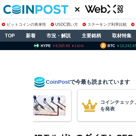
ビットコインの将来性
USDC買い方
ステーキング利率比較
TOP
新着
市況・解説
主要銘柄
取材特集
E
8,585.60
BTC
10,242,455
ETH
2.61
0.9
CoinPost
で今最も読まれています
の上場廃止
暗号資産交換業
要請、詐欺被害
察庁