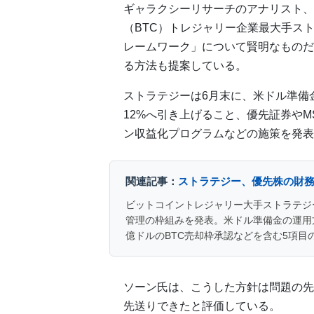
ギャラクシーリサーチのアナリスト、
（BTC）トレジャリー企業最大手ス
レームワーク」について賢明なものだ
る方法も提案している。
ストラテジーは6月末に、米ドル準備金
12%へ引き上げること、優先証券や
ン収益化プログラムなどの施策を発表
関連記事：
ストラテジー、優先株の財
ビットコイントレジャリー大手ストラテジ
管理の枠組みを発表。米ドル準備金の運用方
億ドルのBTC売却枠承認などを含む5項目
ソーン氏は、こうした方針は問題の先
先送りできたと評価している。