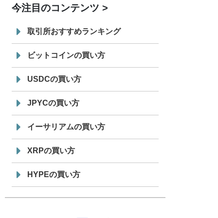
今注目のコンテンツ
7/29
SBI VCトレード株式会社
信託型円建
19:30
てステーブルコイン「JPYSC」徹底解
取引所おすすめランキング
説セミナーを開催
ビットコインの買い方
USDCの買い方
JPYCの買い方
イーサリアムの買い方
XRPの買い方
HYPEの買い方