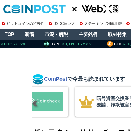
ビットコインの将来性
USDC買い方
ステーキング利率比較
TOP
新着
市況・解説
主要銘柄
取材特集
HYPE
8,989.10
BTC
10,296,872
2.43
0.7
CoinPost
で今最も読まれています
暗号資産交換業者に出庫制限強化を
要請、詐欺被害防止へ 金融庁と警
察庁