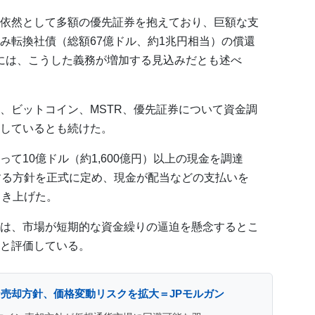
依然として多額の優先証券を抱えており、巨額な支
み転換社債（総額67億ドル、約1兆円相当）の償還
8年には、こうした義務が増加する見込みだとも述べ
、ビットコイン、MSTR、優先証券について資金調
しているとも続けた。
て10億ドル（約1,600億円）以上の現金を調達
する方針を正式に定め、現金が配当などの支払いを
引き上げた。
は、市場が短期的な資金繰りの逼迫を懸念するとこ
と評価している。
売却方針、価格変動リスクを拡大＝JPモルガン