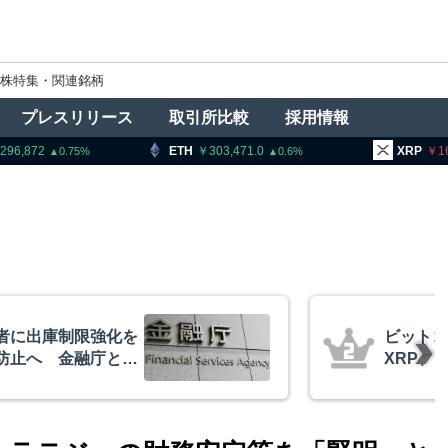
株特集・関連銘柄
プレスリリース
取引所比較
採用情報
ETH
303,471.0
XRP
163.58
5
0.6
1.5
ビットコイン・イーサリアム・
XRP、「弱気相場の最終段階に典型
的な兆候」＝クリプトクアント