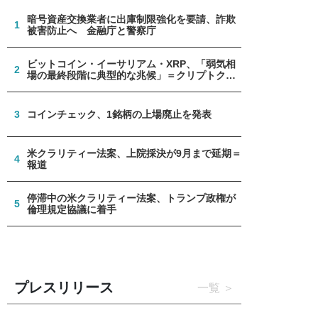
暗号資産交換業者に出庫制限強化を要請、詐欺
1
被害防止へ 金融庁と警察庁
ビットコイン・イーサリアム・XRP、「弱気相
2
場の最終段階に典型的な兆候」＝クリプトクア
ント
3
コインチェック、1銘柄の上場廃止を発表
米クラリティー法案、上院採決が9月まで延期＝
4
報道
停滞中の米クラリティー法案、トランプ政権が
5
倫理規定協議に着手
プレスリリース
一覧