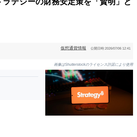
トラテジーの財務安定策を「賢明」と
仮想通貨情報
公開日時:
2026/07/06 12:41
画像はShutterstockのライセンス許諾により使用