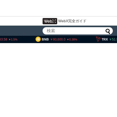
WebX完全ガイド
BNB
93,600.0
TRX
51.95
0.38
0.26
コインチェック、1銘柄の上場廃止
を発表