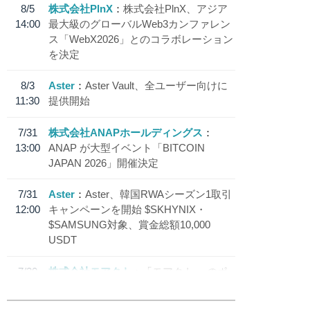
8/5
株式会社PlnX
株式会社PlnX、アジア
14:00
最大級のグローバルWeb3カンファレン
ス「WebX2026」とのコラボレーション
を決定
8/3
Aster
Aster Vault、全ユーザー向けに
11:30
提供開始
7/31
株式会社ANAPホールディングス
13:00
ANAP が大型イベント「BITCOIN
JAPAN 2026」開催決定
7/31
Aster
Aster、韓国RWAシーズン1取引
12:00
キャンペーンを開始 $SKHYNIX・
$SAMSUNG対象、賞金総額10,000
USDT
7/30
株式会社モアクト
「モアクト」 のポ
18:30
イント交換先に日本円ステーブルコイン
「 JPYC」を追加