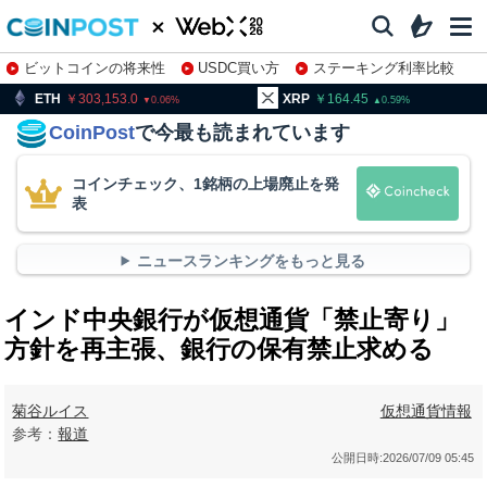
ビットコインの将来性
USDC買い方
ステーキング利率比較
株特集・関連銘柄
303,153.0
XRP
164.45
BNB
9
0.06
0.59
CoinPost
で今最も読まれています
コインチェック、1銘柄の上場廃止を発
表
ニュースランキングをもっと見る
インド中央銀行が仮想通貨「禁止寄り」
方針を再主張、銀行の保有禁止求める
菊谷ルイス
仮想通貨情報
参考：
報道
公開日時:
2026/07/09 05:45