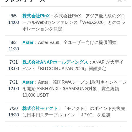
8/5
株式会社PlnX
株式会社PlnX、アジア最大級のグロ
14:00
ーバルWeb3カンファレンス「WebX2026」とのコラ
ボレーションを決定
8/3
Aster
Aster Vault、全ユーザー向けに提供開始
11:30
7/31
株式会社ANAPホールディングス
ANAP が大型イ
13:00
ベント「BITCOIN JAPAN 2026」開催決定
7/31
Aster
Aster、韓国RWAシーズン1取引キャンペーン
12:00
を開始 $SKHYNIX・$SAMSUNG対象、賞金総額
10,000 USDT
7/30
株式会社モアクト
「モアクト」 のポイント交換先
18:30
に日本円ステーブルコイン「 JPYC」を追加
7/29
SBI VCトレード株式会社
信託型円建てステーブル