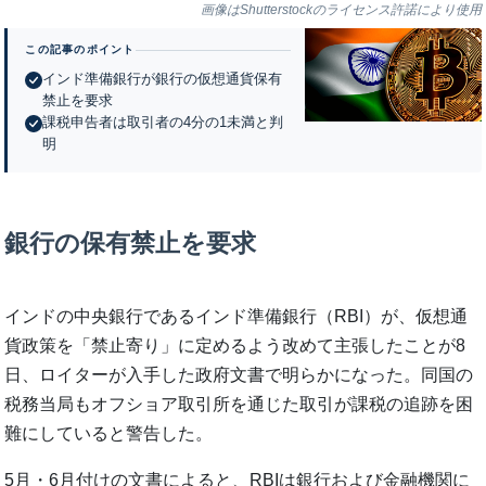
画像はShutterstockのライセンス許諾により使用
この記事のポイント
インド準備銀行が銀行の仮想通貨保有
禁止を要求
課税申告者は取引者の4分の1未満と判
明
銀行の保有禁止を要求
インドの中央銀行であるインド準備銀行（RBI）が、仮想通
貨政策を「禁止寄り」に定めるよう改めて主張したことが8
日、ロイターが入手した政府文書で明らかになった。同国の
税務当局もオフショア取引所を通じた取引が課税の追跡を困
難にしていると警告した。
5月・6月付けの文書によると、RBIは銀行および金融機関に