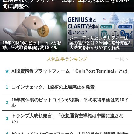
延期されたクラリティー法案、上院が採決日を9月中
旬に調整へ
ジーニアス法とクラリティー法
15年間休眠のビットコインが移
案の違いとは？米国の暗号資産2
動、平均取得単価は約10ドル
大法案をわかりやすく解説
人気記事ランキング
一覧 ＞
★
AI投資情報プラットフォーム 「CoinPost Terminal」とは
1
コインチェック、1銘柄の上場廃止を発表
15年間休眠のビットコインが移動、平均取得単価は約10ド
2
ル
トランプ大統領発言、「仮想通貨主導権は中国に渡さな
3
い」
4
ビットコインのeCashフォーク、8月23日から3段階で開始