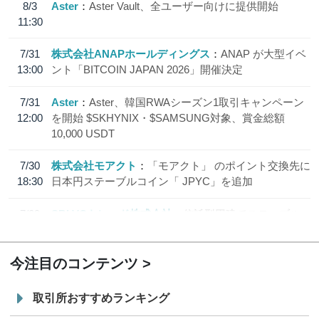
8/3
Aster
Aster Vault、全ユーザー向けに提供開始
11:30
7/31
株式会社ANAPホールディングス
ANAP が大型イベ
13:00
ント「BITCOIN JAPAN 2026」開催決定
7/31
Aster
Aster、韓国RWAシーズン1取引キャンペーン
12:00
を開始 $SKHYNIX・$SAMSUNG対象、賞金総額
10,000 USDT
7/30
株式会社モアクト
「モアクト」 のポイント交換先に
18:30
日本円ステーブルコイン「 JPYC」を追加
7/29
SBI VCトレード株式会社
信託型円建てステーブル
19:30
コイン「JPYSC」徹底解説セミナーを開催
今注目のコンテンツ
取引所おすすめランキング