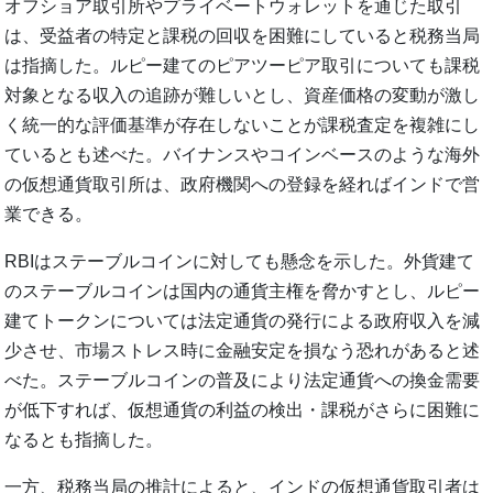
オフショア取引所やプライベートウォレットを通じた取引
は、受益者の特定と課税の回収を困難にしていると税務当局
は指摘した。ルピー建てのピアツーピア取引についても課税
対象となる収入の追跡が難しいとし、資産価格の変動が激し
く統一的な評価基準が存在しないことが課税査定を複雑にし
ているとも述べた。バイナンスやコインベースのような海外
の仮想通貨取引所は、政府機関への登録を経ればインドで営
業できる。
RBIはステーブルコインに対しても懸念を示した。外貨建て
のステーブルコインは国内の通貨主権を脅かすとし、ルピー
建てトークンについては法定通貨の発行による政府収入を減
少させ、市場ストレス時に金融安定を損なう恐れがあると述
べた。ステーブルコインの普及により法定通貨への換金需要
が低下すれば、仮想通貨の利益の検出・課税がさらに困難に
なるとも指摘した。
一方、税務当局の推計によると、インドの仮想通貨取引者は