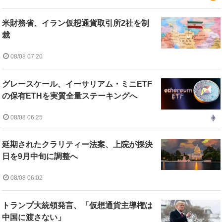
米財務省、イラン仮想通貨取引所2社を制
裁
08/08 07:20
グレースケール、イーサリアム・ミニETF
の保有ETHを実質全量ステーキングへ
08/08 06:25
延期されたクラリティー法案、上院が採決
日を9月中旬に調整へ
08/08 06:02
トランプ大統領発言、「仮想通貨主導権は
中国に渡さない」