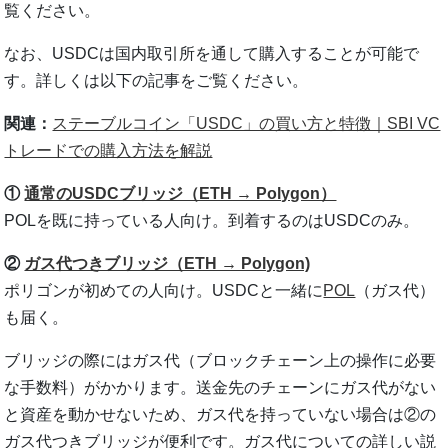
覧ください。
なお、USDCは国内取引所を通して購入することが可能で
す。詳しくは以下の記事をご覧ください。
関連：
ステーブルコイン「USDC」の買い方と特徴｜SBI VC
トレードでの購入方法を解説
①
通常のUSDCブリッジ（ETH → Polygon）
POLを既に持っている人向け。到着するのはUSDCのみ。
②
ガス代つきブリッジ（ETH → Polygon)
ポリゴンが初めての人向け。USDCと一緒に
POL
（ガス代）
も届く。
ブリッジの際にはガス代（ブロックチェーン上の操作に必要
な手数料）がかかります。送金先のチェーンにガス代がない
と資産を動かせないため、ガス代を持っていない場合は②の
ガス代つきブリッジが便利です。ガス代についての詳しい説