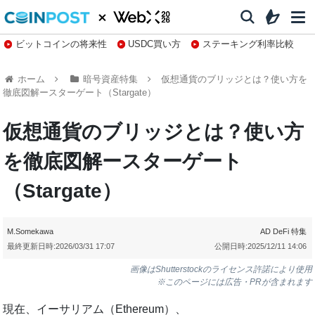
ビットコインの将来性
USDC買い方
ステーキング利率比較
株特集・関連銘柄
ホーム
暗号資産特集
仮想通貨のブリッジとは？使い方を
徹底図解ースターゲート（Stargate）
仮想通貨のブリッジとは？使い方
を徹底図解ースターゲート
（Stargate）
M.Somekawa
AD
DeFi
特集
最終更新日時:
2026/03/31 17:07
公開日時:
2025/12/11 14:06
画像はShutterstockのライセンス許諾により使用
※このページには広告・PRが含まれます
現在、イーサリアム（Ethereum）、