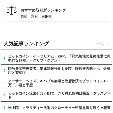
おすすめ取引所ランキング
実績・評判・目的別
人気記事ランキング
一覧
ビットコイン・イーサリアム・XRP、「弱気相場の最終段階に典
1
型的な兆候」＝クリプトクアント
暗号資産交換業者に出庫制限強化を要請、詐欺被害防止へ 金融
2
庁と警察庁
アーサー・ヘイズ、AIバブル崩壊と政府救済でビットコイン100
3
万ドル超と予想
ビットコイン流出6.58万BTC、売り枯れ指標は接近＝グラスノー
4
ド
5
米上院、クラリティー法案のクローチャー申請見送り続く＝報道