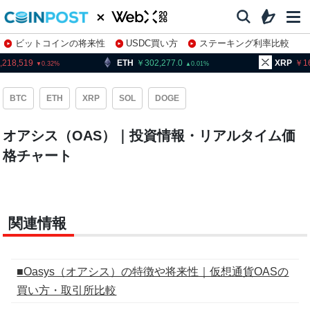
ビットコインの将来性
USDC買い方
ステーキング利率比較
株特集・関連銘柄
,519
ETH
302,277.0
XRP
164.1
0.32
0.01
BTC
ETH
XRP
SOL
DOGE
オアシス（OAS）｜投資情報・リアルタイム価
格チャート
関連情報
■Oasys（オアシス）の特徴や将来性｜仮想通貨OASの
買い方・取引所比較