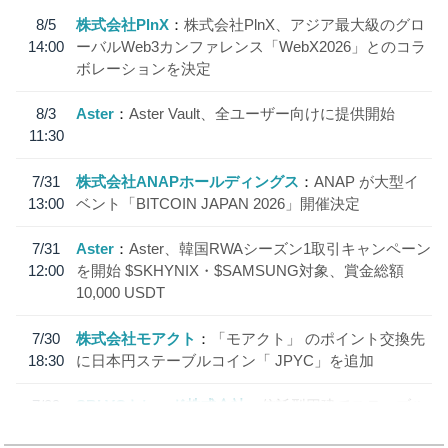
8/5
株式会社PlnX
株式会社PlnX、アジア最大級のグロ
14:00
ーバルWeb3カンファレンス「WebX2026」とのコラ
ボレーションを決定
8/3
Aster
Aster Vault、全ユーザー向けに提供開始
11:30
7/31
株式会社ANAPホールディングス
ANAP が大型イ
13:00
ベント「BITCOIN JAPAN 2026」開催決定
7/31
Aster
Aster、韓国RWAシーズン1取引キャンペーン
12:00
を開始 $SKHYNIX・$SAMSUNG対象、賞金総額
10,000 USDT
7/30
株式会社モアクト
「モアクト」 のポイント交換先
18:30
に日本円ステーブルコイン「 JPYC」を追加
7/29
SBI VCトレード株式会社
信託型円建てステーブル
19:30
コイン「JPYSC」徹底解説セミナーを開催