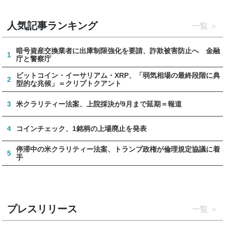
人気記事ランキング
一覧
暗号資産交換業者に出庫制限強化を要請、詐欺被害防止へ 金融
1
庁と警察庁
ビットコイン・イーサリアム・XRP、「弱気相場の最終段階に典
2
型的な兆候」＝クリプトクアント
3
米クラリティー法案、上院採決が9月まで延期＝報道
4
コインチェック、1銘柄の上場廃止を発表
停滞中の米クラリティー法案、トランプ政権が倫理規定協議に着
5
手
プレスリリース
一覧