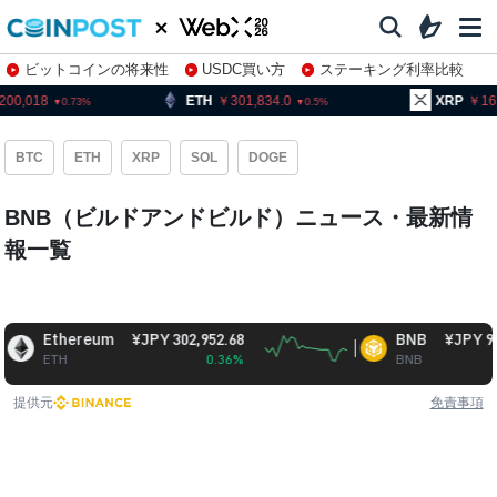
ビットコインの将来性
USDC買い方
ステーキング利率比較
株特集・関連銘柄
ETH
301,834.0
XRP
162.95
0.73
0.5
2.
BTC
ETH
XRP
SOL
DOGE
BNB（ビルドアンドビルド）ニュース・最新情
報一覧
Ethereum
¥JPY 302,952.68
BNB
¥JPY 93,402
ETH
0.36%
BNB
-0.
提供元
免責事項