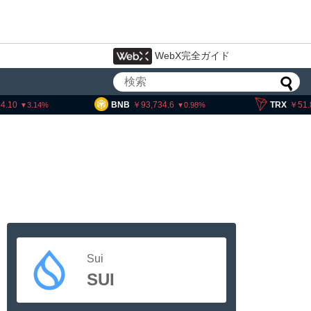
WebX完全ガイド
10
BNB
93,734.6
TRX
51.80
3.14
0.98
Sui
SUI