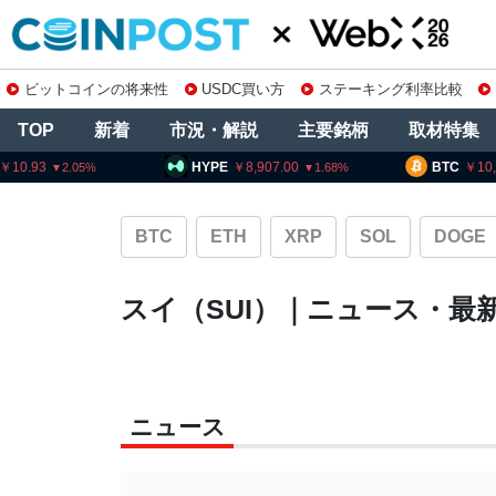
ビットコインの将来性
USDC買い方
ステーキング利率比較
TOP
新着
市況・解説
主要銘柄
取材特集
HYPE
8,907.00
BTC
10,21
1.68
BTC
ETH
XRP
SOL
DOGE
スイ（SUI）｜ニュース・最
ニュース