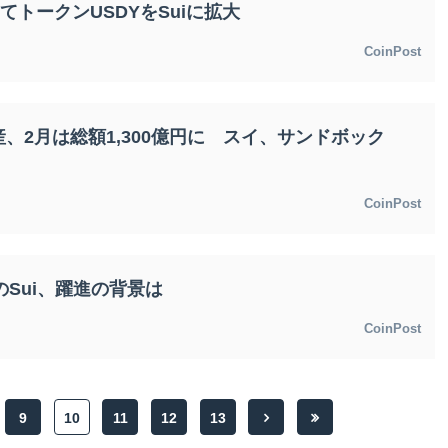
債建てトークンUSDYをSuiに拡大
CoinPost
、2月は総額1,300億円に スイ、サンドボック
CoinPost
りのSui、躍進の背景は
CoinPost
9
10
11
12
13