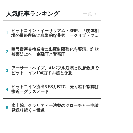
人気記事ランキング
一覧
ビットコイン・イーサリアム・XRP、「弱気相
1
場の最終段階に典型的な兆候」＝クリプトクア
ント
暗号資産交換業者に出庫制限強化を要請、詐欺
2
被害防止へ 金融庁と警察庁
アーサー・ヘイズ、AIバブル崩壊と政府救済で
3
ビットコイン100万ドル超と予想
ビットコイン流出6.58万BTC、売り枯れ指標は
4
接近＝グラスノード
米上院、クラリティー法案のクローチャー申請
5
見送り続く＝報道