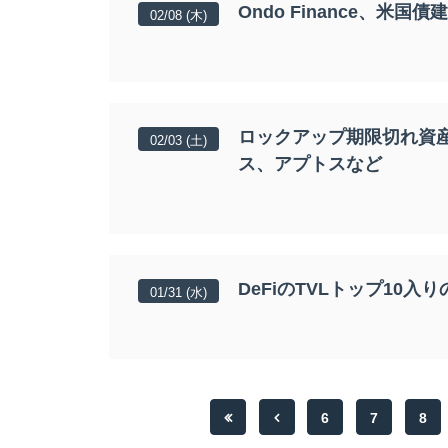
Ondo Finance、米国
02/08 (木)
ロックアップ期限切れ資産
02/03 (土)
ス、アプトスなど
DeFiのTVLトップ10入
01/31 (水)
6
7
8