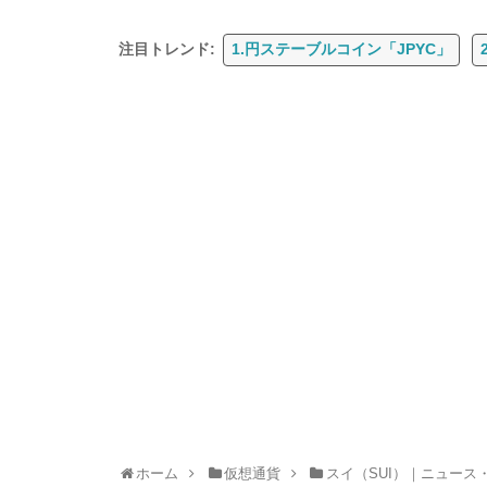
注目トレンド:
1.円ステーブルコイン「JPYC」
ホーム
仮想通貨
スイ（SUI）｜ニュース