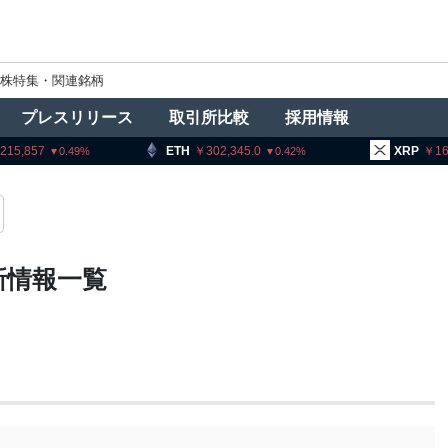
株特集・関連銘柄
プレスリリース
取引所比較
採用情報
5,857
ETH
302,345.0
XRP
164.
0.49
0.42
新情報一覧