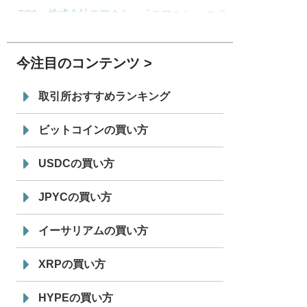
7/30
株式会社モアクト
「モアクト」 のポ
18:30
イント交換先に日本円ステーブルコイン
「 JPYC」を追加
今注目のコンテンツ
7/29
SBI VCトレード株式会社
信託型円建
19:30
てステーブルコイン「JPYSC」徹底解
取引所おすすめランキング
説セミナーを開催
ビットコインの買い方
USDCの買い方
JPYCの買い方
イーサリアムの買い方
XRPの買い方
HYPEの買い方