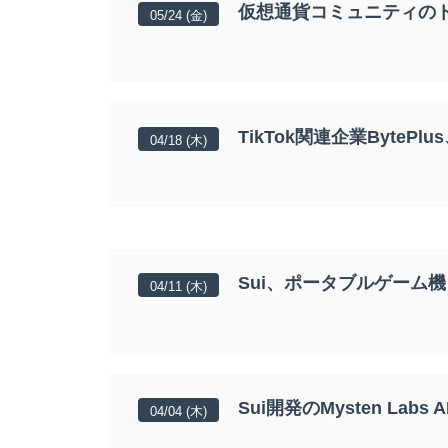
仮想通貨コミュニティの
05/24 (金)
TikTok関連企業ByteP
04/18 (木)
Sui、ポータブルゲーム機「
04/11 (木)
Sui開発のMysten La
04/04 (木)