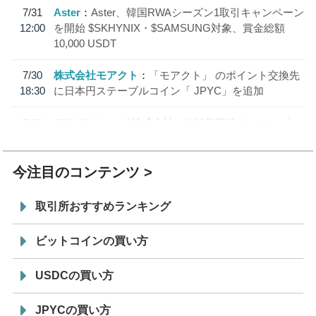
7/31
Aster
Aster、韓国RWAシーズン1取引キャンペーン
12:00
を開始 $SKHYNIX・$SAMSUNG対象、賞金総額
10,000 USDT
7/30
株式会社モアクト
「モアクト」 のポイント交換先
18:30
に日本円ステーブルコイン「 JPYC」を追加
7/29
SBI VCトレード株式会社
信託型円建てステーブル
19:30
コイン「JPYSC」徹底解説セミナーを開催
今注目のコンテンツ
取引所おすすめランキング
ビットコインの買い方
USDCの買い方
JPYCの買い方