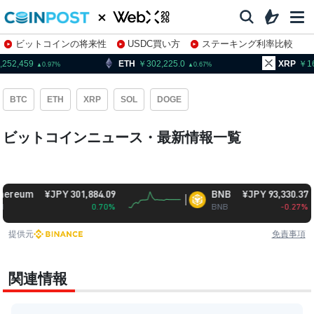
ビットコインの将来性
USDC買い方
ステーキング利率比較
株特集・関連銘柄
,459
ETH
302,225.0
XRP
162.8
0.97
0.67
BTC
ETH
XRP
SOL
DOGE
ビットコインニュース・最新情報一覧
um
¥JPY 301,884.09
BNB
¥JPY 93,330.37
0.70%
BNB
-0.27%
提供元
免責事項
関連情報