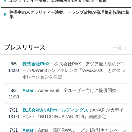
4
米クラリティー法案、上院採決が9月まで延期＝報道
停滞中の米クラリティー法案、トランプ政権が倫理規定協議に着
5
手
プレスリリース
一覧
8/5
株式会社PlnX
株式会社PlnX、アジア最大級のグロ
14:00
ーバルWeb3カンファレンス「WebX2026」とのコラ
ボレーションを決定
8/3
Aster
Aster Vault、全ユーザー向けに提供開始
11:30
7/31
株式会社ANAPホールディングス
ANAP が大型イ
13:00
ベント「BITCOIN JAPAN 2026」開催決定
7/31
Aster
Aster、韓国RWAシーズン1取引キャンペーン