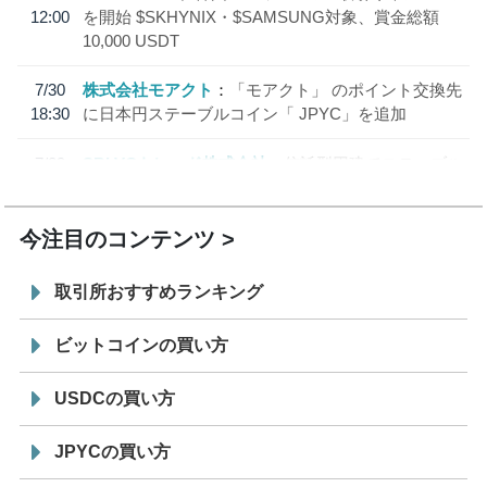
12:00
を開始 $SKHYNIX・$SAMSUNG対象、賞金総額
10,000 USDT
7/30
株式会社モアクト
「モアクト」 のポイント交換先
18:30
に日本円ステーブルコイン「 JPYC」を追加
7/29
SBI VCトレード株式会社
信託型円建てステーブル
19:30
コイン「JPYSC」徹底解説セミナーを開催
今注目のコンテンツ
取引所おすすめランキング
ビットコインの買い方
USDCの買い方
JPYCの買い方