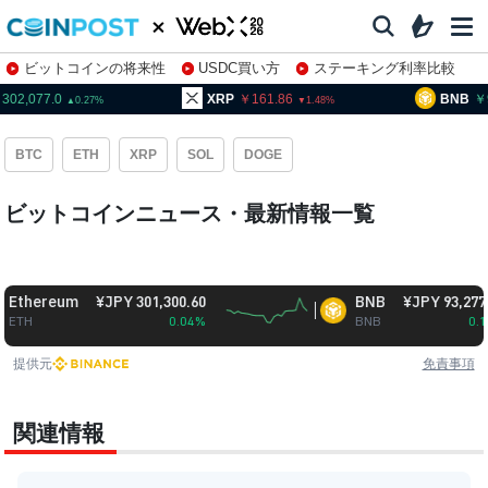
ビットコインの将来性
USDC買い方
ステーキング利率比較
株特集・関連銘柄
02,077.0
XRP
161.86
BNB
9
0.27
1.48
BTC
ETH
XRP
SOL
DOGE
ビットコインニュース・最新情報一覧
ereum
¥JPY 301,300.60
BNB
¥JPY 93,277.21
0.04%
BNB
0.15%
提供元
免責事項
関連情報