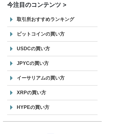
今注目のコンテンツ
7/29
SBI VCトレード株式会社
信託型円建
19:30
てステーブルコイン「JPYSC」徹底解
取引所おすすめランキング
説セミナーを開催
ビットコインの買い方
USDCの買い方
JPYCの買い方
イーサリアムの買い方
XRPの買い方
HYPEの買い方