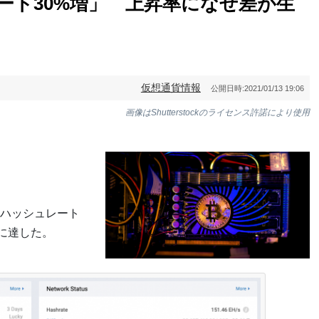
ート30%増」 上昇率になぜ差が生
仮想通貨情報
公開日時:
2021/01/13 19:06
画像はShutterstockのライセンス許諾により使用
ハッシュレート
に達した。