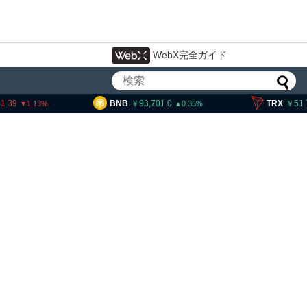
WebX完全ガイド
NB
93,701.0
TRX
51.70
SO
0.35
0.18
交換業者に出庫制限強化を
欺被害防止へ 金融庁と警