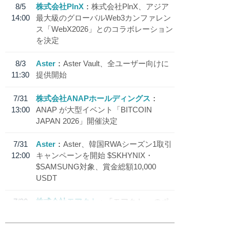
8/5
株式会社PlnX
株式会社PlnX、アジア
14:00
最大級のグローバルWeb3カンファレン
ス「WebX2026」とのコラボレーション
を決定
8/3
Aster
Aster Vault、全ユーザー向けに
11:30
提供開始
7/31
株式会社ANAPホールディングス
13:00
ANAP が大型イベント「BITCOIN
JAPAN 2026」開催決定
7/31
Aster
Aster、韓国RWAシーズン1取引
12:00
キャンペーンを開始 $SKHYNIX・
$SAMSUNG対象、賞金総額10,000
USDT
7/30
株式会社モアクト
「モアクト」 のポ
18:30
イント交換先に日本円ステーブルコイン
「 JPYC」を追加