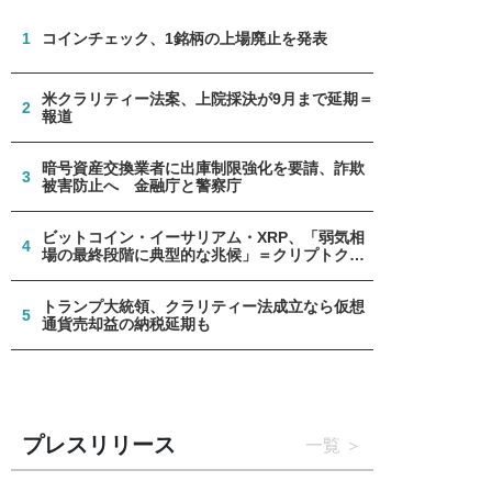
1
コインチェック、1銘柄の上場廃止を発表
米クラリティー法案、上院採決が9月まで延期＝
2
報道
暗号資産交換業者に出庫制限強化を要請、詐欺
3
被害防止へ 金融庁と警察庁
ビットコイン・イーサリアム・XRP、「弱気相
4
場の最終段階に典型的な兆候」＝クリプトクア
ント
トランプ大統領、クラリティー法成立なら仮想
5
通貨売却益の納税延期も
プレスリリース
一覧