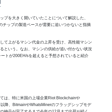
由
ップを大きく開いていたことについて解説した、
グマシンのチップの製造ペースが需要に追いつかないと指摘
して上がるマシン代金の上昇を受け、高性能マシン
るという。なお、マシンの供給が追い付かない状況
ートが200EH/sを超えると予想されていると紹介
特に米国の上場企業Riot Blockchainや
0年8月以降、BitmainやWhatsMinerのフラッグシップモデ
の納品が完了するまで今年の12月まで出荷が続く