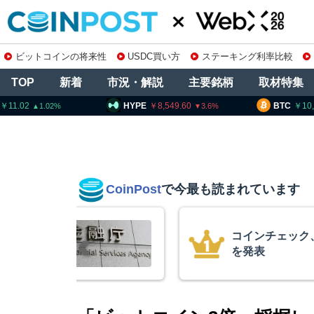
ビットコインの将来性
USDC買い方
ステーキング利率比較
TOP
新着
市況・解説
主要銘柄
取材特集
HYPE
8,549.60
BTC
10,248,382
E
3.6
0.99
CoinPost
で今最も読まれています
の上場廃止
米クラリティー
月まで延期＝報