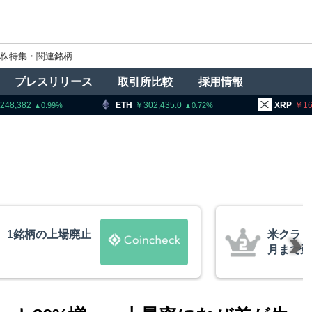
株特集・関連銘柄
プレスリリース
取引所比較
採用情報
TH
302,435.0
XRP
161.39
B
0.72
1.13
法案、上院採決が9
暗号資産
道
要請、詐
察庁