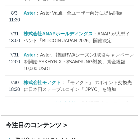
8/3
Aster
Aster Vault、全ユーザー向けに提供開始
11:30
7/31
株式会社ANAPホールディングス
ANAP が大型イ
13:00
ベント「BITCOIN JAPAN 2026」開催決定
7/31
Aster
Aster、韓国RWAシーズン1取引キャンペーン
12:00
を開始 $SKHYNIX・$SAMSUNG対象、賞金総額
10,000 USDT
7/30
株式会社モアクト
「モアクト」 のポイント交換先
18:30
に日本円ステーブルコイン「 JPYC」を追加
7/29
SBI VCトレード株式会社
信託型円建てステーブル
19:30
コイン「JPYSC」徹底解説セミナーを開催
今注目のコンテンツ