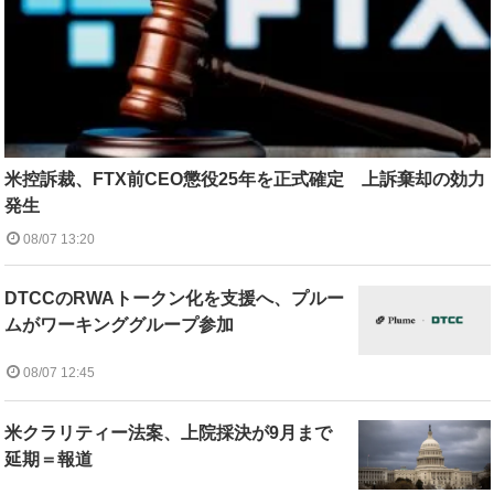
米控訴裁、FTX前CEO懲役25年を正式確定 上訴棄却の効力
発生
08/07 13:20
DTCCのRWAトークン化を支援へ、プルー
ムがワーキンググループ参加
08/07 12:45
米クラリティー法案、上院採決が9月まで
延期＝報道