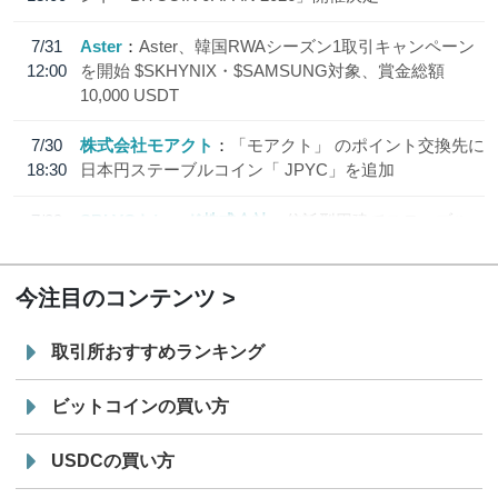
7/31
Aster
Aster、韓国RWAシーズン1取引キャンペーン
12:00
を開始 $SKHYNIX・$SAMSUNG対象、賞金総額
10,000 USDT
7/30
株式会社モアクト
「モアクト」 のポイント交換先に
18:30
日本円ステーブルコイン「 JPYC」を追加
7/29
SBI VCトレード株式会社
信託型円建てステーブル
19:30
コイン「JPYSC」徹底解説セミナーを開催
今注目のコンテンツ
取引所おすすめランキング
ビットコインの買い方
USDCの買い方