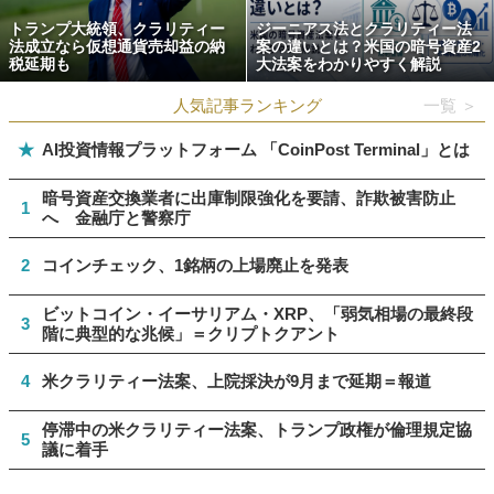
トランプ大統領、クラリティー
ジーニアス法とクラリティー法
法成立なら仮想通貨売却益の納
案の違いとは？米国の暗号資産2
税延期も
大法案をわかりやすく解説
人気記事ランキング
一覧 ＞
★
AI投資情報プラットフォーム 「CoinPost Terminal」とは
暗号資産交換業者に出庫制限強化を要請、詐欺被害防止
1
へ 金融庁と警察庁
2
コインチェック、1銘柄の上場廃止を発表
ビットコイン・イーサリアム・XRP、「弱気相場の最終段
3
階に典型的な兆候」＝クリプトクアント
4
米クラリティー法案、上院採決が9月まで延期＝報道
停滞中の米クラリティー法案、トランプ政権が倫理規定協
5
議に着手