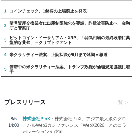
1
コインチェック、1銘柄の上場廃止を発表
暗号資産交換業者に出庫制限強化を要請、詐欺被害防止へ 金融
2
庁と警察庁
ビットコイン・イーサリアム・XRP、「弱気相場の最終段階に典
3
型的な兆候」＝クリプトクアント
4
米クラリティー法案、上院採決が9月まで延期＝報道
停滞中の米クラリティー法案、トランプ政権が倫理規定協議に着
5
手
プレスリリース
一覧
8/5
株式会社PlnX
株式会社PlnX、アジア最大級のグロ
14:00
ーバルWeb3カンファレンス「WebX2026」とのコラ
ボレーションを決定