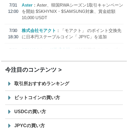
7/31
Aster
Aster、韓国RWAシーズン1取引キャンペーン
12:00
を開始 $SKHYNIX・$SAMSUNG対象、賞金総額
10,000 USDT
7/30
株式会社モアクト
「モアクト」 のポイント交換先
18:30
に日本円ステーブルコイン「 JPYC」を追加
7/29
SBI VCトレード株式会社
信託型円建てステーブル
19:30
コイン「JPYSC」徹底解説セミナーを開催
今注目のコンテンツ
取引所おすすめランキング
ビットコインの買い方
USDCの買い方
JPYCの買い方