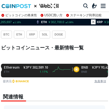
ビットコインの将来性
USDC買い方
ステーキング利率比較
株特集・関連銘柄
65,697
ETH
302,700.0
XRP
163
1.18
0.98
BTC
ETH
XRP
SOL
DOGE
ビットコインニュース・最新情報一覧
thereum
¥JPY 302,589.10
BNB
¥JPY 93,623.87
TH
1.17%
BNB
1.14%
提供元
免責事項
関連情報