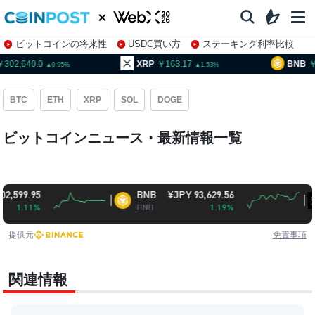
ビットコインの将来性
USDC買い方
ステーキング利率比較
株特集・関連銘柄
02,640.0
XRP
163.17
BNB
9
0.95
1.53
BTC
ETH
XRP
SOL
DOGE
ビットコインニュース・最新情報一覧
.95
BNB
¥JPY 93,629.56
So
11%
BNB
1.19%
SO
提供元
免責事項
関連情報