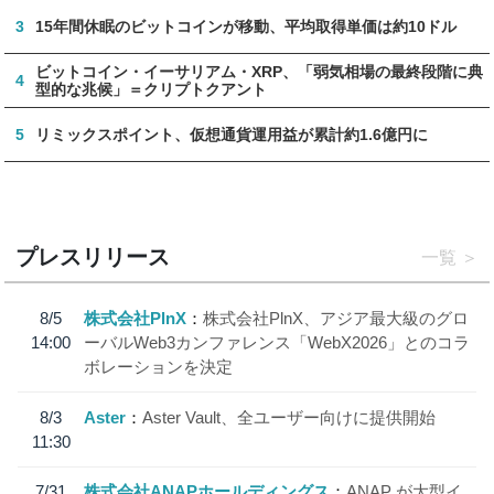
3
15年間休眠のビットコインが移動、平均取得単価は約10ドル
ビットコイン・イーサリアム・XRP、「弱気相場の最終段階に典
4
型的な兆候」＝クリプトクアント
5
リミックスポイント、仮想通貨運用益が累計約1.6億円に
プレスリリース
一覧
8/5
株式会社PlnX
株式会社PlnX、アジア最大級のグロ
14:00
ーバルWeb3カンファレンス「WebX2026」とのコラ
ボレーションを決定
8/3
Aster
Aster Vault、全ユーザー向けに提供開始
11:30
7/31
株式会社ANAPホールディングス
ANAP が大型イ