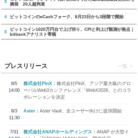
3
摘発 20人超拘束
4
ビットコインのeCashフォーク、8月23日から3段階で開始
ビットコイン1020万円台で上げ渋り、CPIと利上げ観測が焦点｜
5
bitbankアナリスト寄稿
プレスリリース
一覧
8/5
株式会社PlnX
株式会社PlnX、アジア最大級のグロ
14:00
ーバルWeb3カンファレンス「WebX2026」とのコラ
ボレーションを決定
8/3
Aster
Aster Vault、全ユーザー向けに提供開始
11:30
7/31
株式会社ANAPホールディングス
ANAP が大型イ