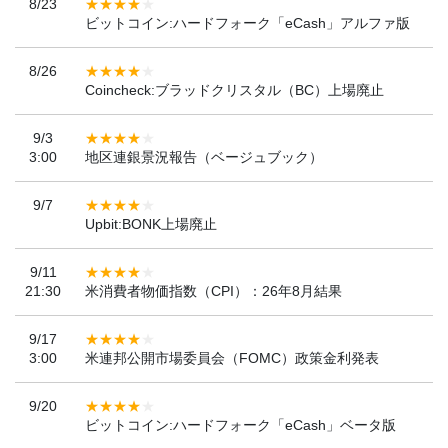
8/23
ビットコイン:ハードフォーク「eCash」アルファ版
8/26
Coincheck:ブラッドクリスタル（BC）上場廃止
9/3
3:00
地区連銀景況報告（ベージュブック）
9/7
Upbit:BONK上場廃止
9/11
21:30
米消費者物価指数（CPI）：26年8月結果
9/17
3:00
米連邦公開市場委員会（FOMC）政策金利発表
9/20
ビットコイン:ハードフォーク「eCash」ベータ版