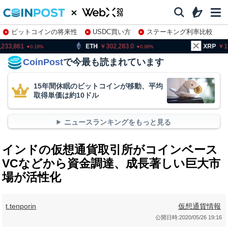
ビットコインの将来性
USDC買い方
ステーキング利率比較
株特集・関連銘柄
ETH
302,283.0
XRP
163.14
0.06
0.1
CoinPost
で今最も読まれています
15年間休眠のビットコインが移動、平均
取得単価は約10ドル
ニュースランキングをもっと見る
インドの仮想通貨取引所がコインベース
VCなどから資金調達、成長著しい巨大市
場が活性化
t.tenporin
仮想通貨情報
公開日時:
2020/05/26 19:16