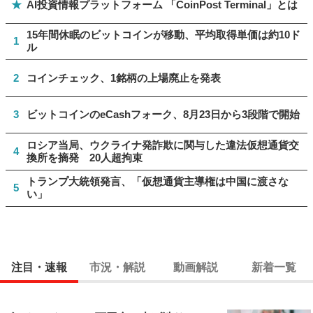
★
AI投資情報プラットフォーム 「CoinPost Terminal」とは
15年間休眠のビットコインが移動、平均取得単価は約10ド
1
ル
2
コインチェック、1銘柄の上場廃止を発表
3
ビットコインのeCashフォーク、8月23日から3段階で開始
ロシア当局、ウクライナ発詐欺に関与した違法仮想通貨交
4
換所を摘発 20人超拘束
トランプ大統領発言、「仮想通貨主導権は中国に渡さな
5
い」
注目・速報
市況・解説
動画解説
新着一覧