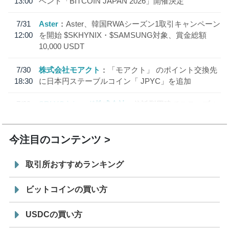
13:00
ベント「BITCOIN JAPAN 2026」開催決定
7/31
Aster
Aster、韓国RWAシーズン1取引キャンペーン
12:00
を開始 $SKHYNIX・$SAMSUNG対象、賞金総額
10,000 USDT
7/30
株式会社モアクト
「モアクト」 のポイント交換先
18:30
に日本円ステーブルコイン「 JPYC」を追加
7/29
SBI VCトレード株式会社
信託型円建てステーブル
19:30
コイン「JPYSC」徹底解説セミナーを開催
今注目のコンテンツ
取引所おすすめランキング
ビットコインの買い方
USDCの買い方