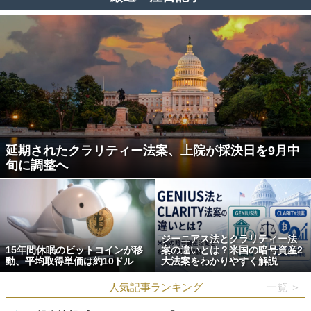
延期されたクラリティー法案、上院が採決日を9月中
旬に調整へ
ジーニアス法とクラリティー法
15年間休眠のビットコインが移
案の違いとは？米国の暗号資産2
動、平均取得単価は約10ドル
大法案をわかりやすく解説
人気記事ランキング
一覧 ＞