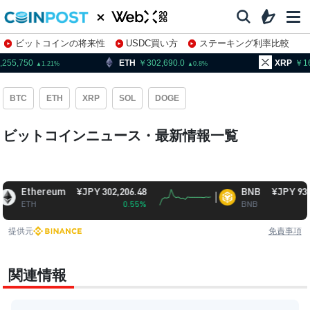
ビットコインの将来性
USDC買い方
ステーキング利率比較
株特集・関連銘柄
5,750
ETH
302,690.0
XRP
163.
1.21
0.8
BTC
ETH
XRP
SOL
DOGE
ビットコインニュース・最新情報一覧
Ethereum
¥JPY 302,206.48
BNB
¥JPY 93,759.4
ETH
0.55%
BNB
1.25
提供元
免責事項
関連情報