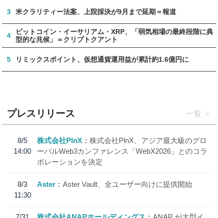
3
米クラリティー法案、上院採決が9月まで延期＝報道
ビットコイン・イーサリアム・XRP、「弱気相場の最終段階に典
4
型的な兆候」＝クリプトクアント
5
リミックスポイント、仮想通貨運用益が累計約1.6億円に
プレスリリース
一覧
8/5
株式会社PlnX
株式会社PlnX、アジア最大級のグロ
14:00
ーバルWeb3カンファレンス「WebX2026」とのコラ
ボレーションを決定
8/3
Aster
Aster Vault、全ユーザー向けに提供開始
11:30
7/31
株式会社ANAPホールディングス
ANAP が大型イ