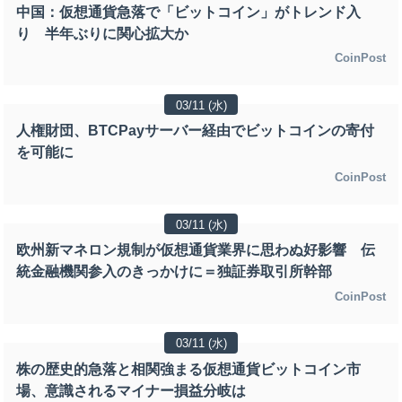
中国：仮想通貨急落で「ビットコイン」がトレンド入
り 半年ぶりに関心拡大か
CoinPost
03/11 (水)
人権財団、BTCPayサーバー経由でビットコインの寄付
を可能に
CoinPost
03/11 (水)
欧州新マネロン規制が仮想通貨業界に思わぬ好影響 伝
統金融機関参入のきっかけに＝独証券取引所幹部
CoinPost
03/11 (水)
株の歴史的急落と相関強まる仮想通貨ビットコイン市
場、意識されるマイナー損益分岐は