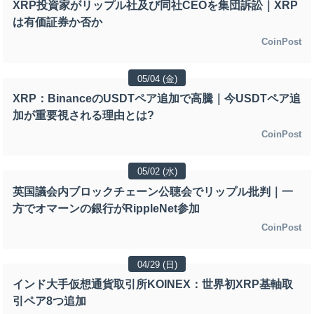
XRP投資家がリップル社及び同社CEOを集団訴訟｜XRP
は有価証券か否か
CoinPost
05/04 (金)
XRP：BinanceのUSDTペア追加で高騰｜今USDTペア追
加が重要視される理由とは?
CoinPost
05/02 (水)
英国議会内ブロックチェーン公聴会でリップル批判｜一
方でオマーンの銀行がRippleNet参加
CoinPost
04/29 (日)
インド大手仮想通貨取引所KOINEX：世界初XRP基軸取
引ペア8つ追加