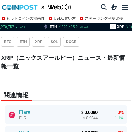
ビットコインの将来性
USDC買い方
ステーキング利率比較
株特集・関連銘柄
,270,757
ETH
303,495.0
XRP
1
0.47
0.74
BTC
ETH
XRP
SOL
DOGE
XRP（エックスアールピー）ニュース・最新情
報一覧
関連情報
Flare
＄
0.0060
0%
￥
0.9544
1.1%
FLR