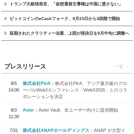
3
トランプ大統領発言、「仮想通貨主導権は中国に渡さない」
4
ビットコインのeCashフォーク、8月23日から3段階で開始
5
延期されたクラリティー法案、上院が採決日を9月中旬に調整へ
プレスリリース
一覧
8/5
株式会社PlnX
株式会社PlnX、アジア最大級のグロ
14:00
ーバルWeb3カンファレンス「WebX2026」とのコラ
ボレーションを決定
8/3
Aster
Aster Vault、全ユーザー向けに提供開始
11:30
7/31
株式会社ANAPホールディングス
ANAP が大型イ