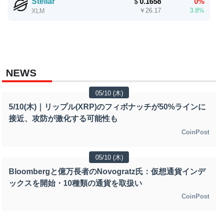
Stellar
＄
0.1658
0%
￥
26.17
3.8%
XLM
NEWS
05/10 (木)
5/10(木)｜リップル(XRP)のフィボナッチが50%ラインに
接近、攻防が激化する可能性も
CoinPost
05/10 (木)
Bloombergと億万長者のNovogratz氏：仮想通貨インデ
ックスを開始・10種類の通貨を取扱い
CoinPost