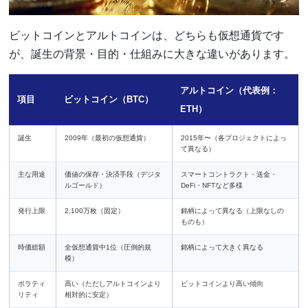
ビットコインとアルトコインは、どちらも仮想通貨です
が、誕生の背景・目的・仕組みに大きな違いがあります。
アルトコイン（代表例：
項目
ビットコイン（BTC）
ETH）
誕生
2009年（最初の仮想通貨）
2015年〜（各プロジェクトによっ
て異なる）
主な用途
価値の保存・決済手段（デジタ
スマートコントラクト・送金・
ルゴールド）
DeFi・NFTなど多様
発行上限
2,100万枚（固定）
銘柄によって異なる（上限なしの
ものも）
時価総額
全仮想通貨中1位（圧倒的規
銘柄によって大きく異なる
模）
ボラティ
高い（ただしアルトコインより
ビットコインより高い傾向
リティ
相対的に安定）