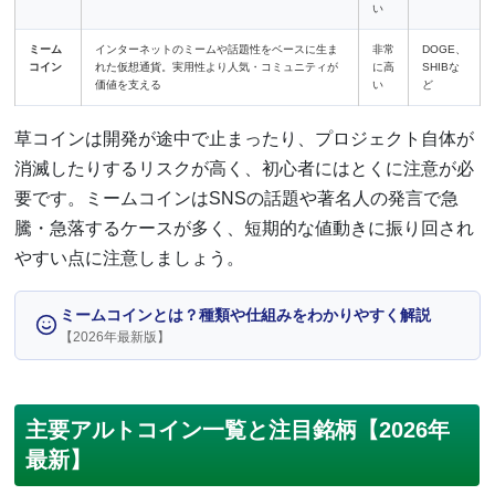
い
ミーム
インターネットのミームや話題性をベースに生ま
非常
DOGE、
コイン
れた仮想通貨。実用性より人気・コミュニティが
に高
SHIBな
価値を支える
い
ど
草コインは開発が途中で止まったり、プロジェクト自体が
消滅したりするリスクが高く、初心者にはとくに注意が必
要です。ミームコインはSNSの話題や著名人の発言で急
騰・急落するケースが多く、短期的な値動きに振り回され
やすい点に注意しましょう。
ミームコインとは？種類や仕組みをわかりやすく解説
【2026年最新版】
主要アルトコイン一覧と注目銘柄【2026年
最新】