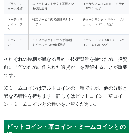
プラットフ
スマートコントラクト基盤とな
イーサリアム（ETH）、ソラナ
ォーム通貨
る仮想通貨
（SOL）など
ユーティリ
特定サービス内で使用できるト
チェーンリンク（LINK）、ポル
ティトーク
ークン
カドット（DOT）など
ン
ミームコイ
インターネットミームや話題性
ドージコイン（DOGE）、シバ
ン
をベースとした仮想通貨
イヌ（SHIB）など
それぞれの銘柄が異なる目的・技術背景を持つため、投資
前に「何のために作られた通貨か」を理解することが重要
です。
※ミームコインはアルトコインの一種ですが、他の分類と
異なる特性を持ちます。詳しくは
ビットコイン・草コイ
ン・ミームコインとの違い
をご覧ください。
ビットコイン・草コイン・ミームコインとの