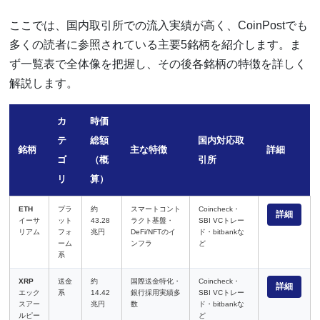
ここでは、国内取引所での流入実績が高く、CoinPostでも
多くの読者に参照されている主要5銘柄を紹介します。ま
ず一覧表で全体像を把握し、その後各銘柄の特徴を詳しく
解説します。
カ
時価
テ
総額
国内対応取
銘柄
主な特徴
詳細
ゴ
（概
引所
リ
算）
ETH
プラ
約
スマートコント
Coincheck・
詳細
イーサ
ット
43.28
ラクト基盤・
SBI VCトレー
リアム
フォ
兆円
DeFi/NFTのイ
ド・bitbankな
ーム
ンフラ
ど
系
XRP
送金
約
国際送金特化・
Coincheck・
詳細
エック
系
14.42
銀行採用実績多
SBI VCトレー
スアー
兆円
数
ド・bitbankな
ルピー
ど