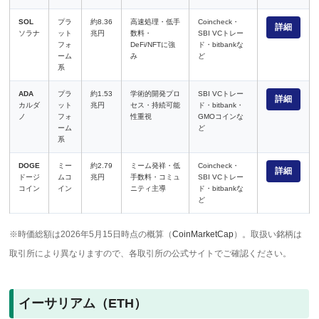
SOL
プラ
約8.36
高速処理・低手
Coincheck・
詳細
ソラナ
ット
兆円
数料・
SBI VCトレー
フォ
DeFi/NFTに強
ド・bitbankな
ーム
み
ど
系
ADA
プラ
約1.53
学術的開発プロ
SBI VCトレー
詳細
カルダ
ット
兆円
セス・持続可能
ド・bitbank・
ノ
フォ
性重視
GMOコインな
ーム
ど
系
DOGE
ミー
約2.79
ミーム発祥・低
Coincheck・
詳細
ドージ
ムコ
兆円
手数料・コミュ
SBI VCトレー
コイン
イン
ニティ主導
ド・bitbankな
ど
※時価総額は2026年5月15日時点の概算（
CoinMarketCap
）。取扱い銘柄は
取引所により異なりますので、各取引所の公式サイトでご確認ください。
イーサリアム（ETH）