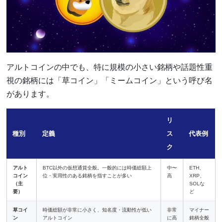
アルトコインの中でも、特に規模の小さい銘柄や話題性重
視の銘柄には「草コイン」「ミームコイン」という呼び名
があります。
リ
種別
定義
ス
代表例
ク
アルト
BTC以外の仮想通貨全般。一般的には時価総額上
中〜
ETH、
コイン
位・実用性のある銘柄を指すことが多い
高
XRP、
（主
SOLな
要）
ど
草コイ
時価総額が非常に小さく、知名度・流動性が低い
非常
マイナー
ン
アルトコイン
に高
銘柄全般