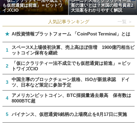
「仮にクラリティー法不成立で
ジーニアス法とクラリティー法
も仮想通貨は前進」＝ビットワ
案の違いとは？米国の暗号資産2
イズCIO
大法案をわかりやすく解説
人気記事ランキング
一覧 ＞
★
AI投資情報プラットフォーム 「CoinPost Terminal」とは
スペースX上場後初決算、売上高ほぼ倍増 1900億円相当ビ
1
ットコイン保有を継続
「仮にクラリティー法不成立でも仮想通貨は前進」＝ビッ
2
トワイズCIO
中国主導のブロックチェーン規格、ISOが新規承認 ドイ
3
ツ、日本など策定に参加予定
アメリカンビットコイン、BTC採掘量過去最高 保有数は
4
8000BTC超
5
バイナンス、仮想通貨6銘柄の上場廃止を8月17日に実施