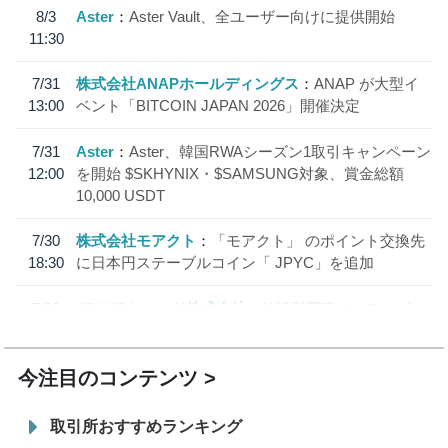
8/3
Aster
Aster Vault、全ユーザー向けに提供開始
11:30
7/31
株式会社ANAPホールディングス
ANAP が大型イ
13:00
ベント「BITCOIN JAPAN 2026」開催決定
7/31
Aster
Aster、韓国RWAシーズン1取引キャンペーン
12:00
を開始 $SKHYNIX・$SAMSUNG対象、賞金総額
10,000 USDT
7/30
株式会社モアクト
「モアクト」 のポイント交換先
18:30
に日本円ステーブルコイン「 JPYC」を追加
7/29
SBI VCトレード株式会社
信託型円建てステーブル
19:30
コイン「JPYSC」徹底解説セミナーを開催
今注目のコンテンツ
取引所おすすめランキング