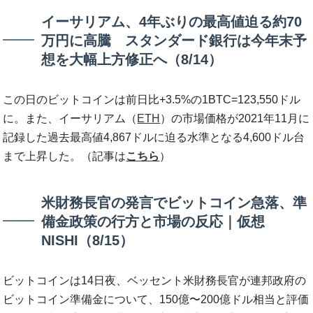
イーサリアム、4年ぶりの最高値迫る約70
万円に高騰 スタンダード銀行は今年末予
想を大幅上方修正へ（8/14）
この日のビットコインは前日比+3.5%の1BTC=123,550ドル
に。また、イーサリアム（
ETH
）の市場価格が2021年11月に
記録した過去最高値4,867ドルに迫る水準となる4,600ドル台
まで上昇した。（記事は
こちら
）
米財務長官の発言でビットコイン急落、準
備金政策の行方と市場の反応｜仮想
NISHI（8/15）
ビットコインは14日夜、ベッセント米財務長官が連邦政府の
ビットコイン準備金について、150億〜200億ドル相当と評価