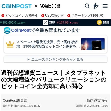
ビットコインの将来性
USDC買い方
ステーキング利率比較
株特集・関連銘柄
01,605.0
XRP
167.99
BNB
9
1.85
1.01
CoinPost
で今最も読まれています
スペースX上場後初決算、売上高ほぼ倍
増 1900億円相当ビットコイン保有を継
続
ニュースランキングをもっと見る
週刊仮想通貨ニュース｜メタプラネット
の大幅増益やバリュークリエーションの
ビットコイン全売却に高い関心
CoinPost編集部
仮想通貨情報
最終更新日時:
2025/12/10 16:37
公開日時:
2025/08/17 11:00