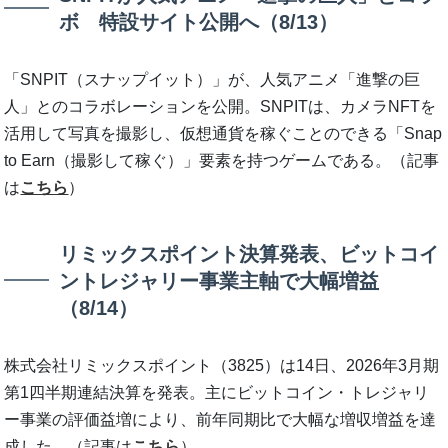
ボ 特設サイト公開へ（8/13）
「SNPIT（スナップイット）」が、人気アニメ「進撃の巨
人」とのコラボレーションを公開。SNPITは、カメラNFTを
活用して写真を撮影し、仮想通貨を稼ぐことのできる「Snap
to Earn（撮影して稼ぐ）」要素を持つゲームである。（記事
は
こちら
）
リミックスポイント決算発表、ビットコイ
ントレジャリー事業主軸で大幅増益
（8/14）
株式会社リミックスポイント（3825）は14日、2026年3月期
第1四半期連結決算を発表。主にビットコイン・トレジャリ
ー事業の評価益増により、前年同期比で大幅な増収増益を達
成した。（記事は
こちら
）