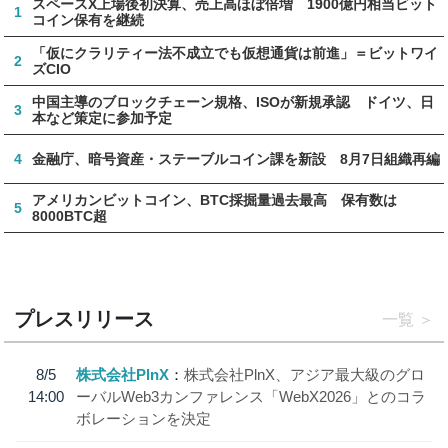
スペースX上場後初決算、売上高ほぼ倍増 1900億円相当ビット
1
コイン保有を継続
「仮にクラリティー法不成立でも仮想通貨は前進」＝ビットワイ
2
ズCIO
中国主導のブロックチェーン規格、ISOが新規承認 ドイツ、日
3
本など策定に参加予定
4
金融庁、暗号資産・ステーブルコイン課を新設 8月7日組織再編
アメリカンビットコイン、BTC採掘量過去最高 保有数は
5
8000BTC超
プレスリリース
一覧
8/5
株式会社PlnX
株式会社PlnX、アジア最大級のグロ
14:00
ーバルWeb3カンファレンス「WebX2026」とのコラ
ボレーションを決定