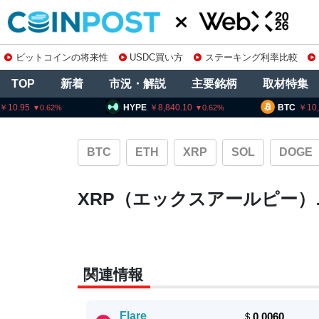
ビットコインの将来性
USDC買い方
ステーキング利率比較
TOP
新着
市況・解説
主要銘柄
取材特集
HYPE
8,840.10
BTC
10
0.62
BTC
ETH
XRP
SOL
DOGE
XRP（エックスアールピー
関連情報
Flare
＄
0.0060