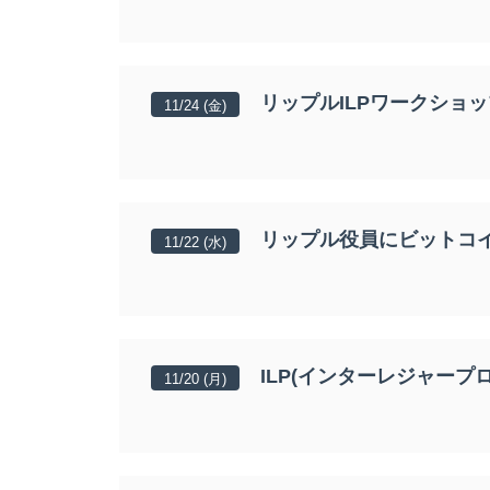
リップルILPワークショ
11/24 (金)
リップル役員にビットコ
11/22 (水)
ILP(インターレジャープ
11/20 (月)