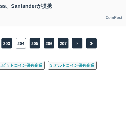
ress、Santanderが提携
CoinPost
203
204
205
206
207
2.ビットコイン保有企業
3.アルトコイン保有企業