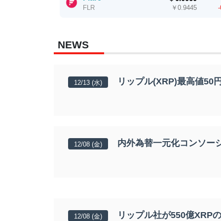
￥
0.9445
FLR
NEWS
リップル(XRP)最高値5
12/13 (水)
内外為替一元化コンソーシア
12/08 (金)
リップル社が550億XR
12/08 (金)