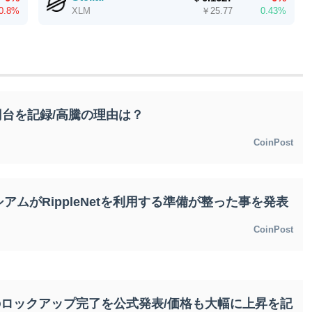
-0.8%
￥
25.77
0.43%
XLM
0円台を記録/高騰の理由は？
CoinPost
ムがRippleNetを利用する準備が整った事を発表
CoinPost
Pのロックアップ完了を公式発表/価格も大幅に上昇を記