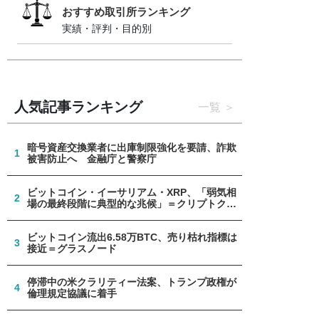
おすすめ取引所ランキング
実績・評判・目的別
人気記事ランキング
一覧
暗号資産交換業者に出庫制限強化を要請、詐欺
1
被害防止へ 金融庁と警察庁
ビットコイン・イーサリアム・XRP、「弱気相
2
場の最終段階に典型的な兆候」＝クリプトクア
ント
ビットコイン流出6.58万BTC、売り枯れ指標は
3
接近＝グラスノード
停滞中の米クラリティー法案、トランプ政権が
4
倫理規定協議に着手