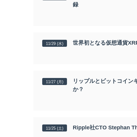
録
世界初となる仮想通貨XR
11/29 (水)
リップルとビットコインキ
11/27 (月)
か？
Ripple社CTO Steph
11/25 (土)