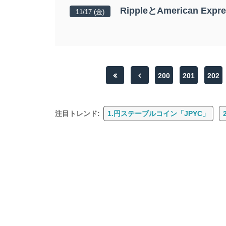
RippleとAmerican Exp
11/17 (金)
200
201
202
注目トレンド:
1.円ステーブルコイン「JPYC」