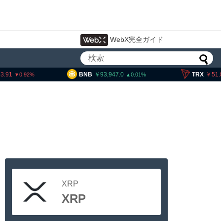
WebX完全ガイド
3.91
BNB
93,947.0
TRX
51.
0.92
0.01
XRP
XRP