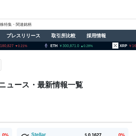
株特集・関連銘柄
プレスリリース
取引所比較
採用情報
,180,827
ETH
300,871.0
XRP
16
0.21
0.28
）ニュース・最新情報一覧
Stellar
0%
＄
0.1627
0%