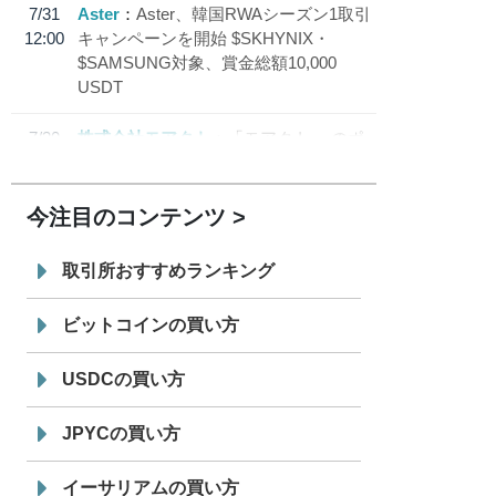
7/31
Aster
Aster、韓国RWAシーズン1取引
12:00
キャンペーンを開始 $SKHYNIX・
$SAMSUNG対象、賞金総額10,000
USDT
7/30
株式会社モアクト
「モアクト」 のポ
18:30
イント交換先に日本円ステーブルコイン
「 JPYC」を追加
今注目のコンテンツ
7/29
SBI VCトレード株式会社
信託型円建
19:30
てステーブルコイン「JPYSC」徹底解
取引所おすすめランキング
説セミナーを開催
ビットコインの買い方
USDCの買い方
JPYCの買い方
イーサリアムの買い方