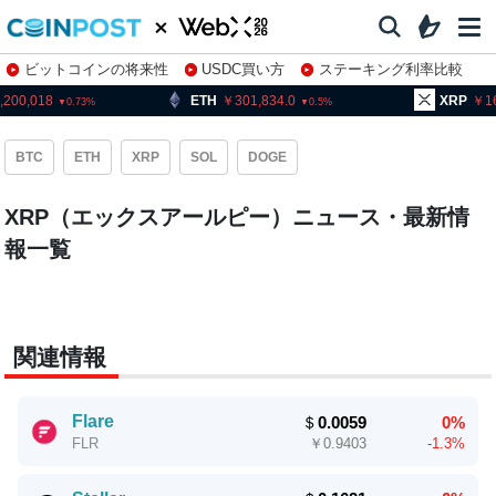
ビットコインの将来性
USDC買い方
ステーキング利率比較
株特集・関連銘柄
,200,018
ETH
301,834.0
XRP
1
0.73
0.5
BTC
ETH
XRP
SOL
DOGE
XRP（エックスアールピー）ニュース・最新情
報一覧
関連情報
Flare
＄
0.0059
0%
￥
0.9403
-1.3%
FLR