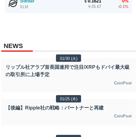
Stellar
＄
0.1621
0%
￥
25.67
-0.1%
XLM
NEWS
01/30 (火)
リップル社アラブ首長国連邦で注目/XRPもドバイ最大級
の取引所に上場予定
CoinPost
01/25 (木)
【後編】Ripple社の戦略：パートナーと再建
CoinPost