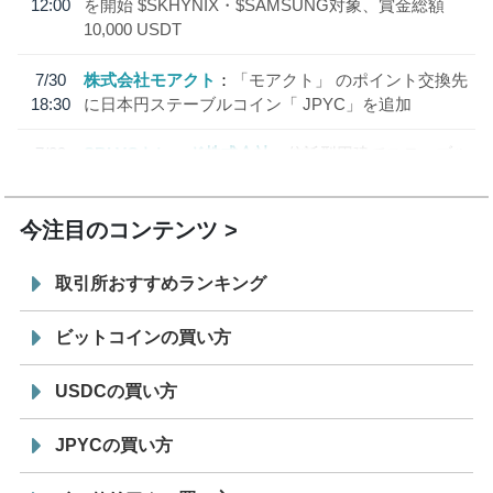
12:00
を開始 $SKHYNIX・$SAMSUNG対象、賞金総額
10,000 USDT
7/30
株式会社モアクト
「モアクト」 のポイント交換先
18:30
に日本円ステーブルコイン「 JPYC」を追加
7/29
SBI VCトレード株式会社
信託型円建てステーブル
19:30
コイン「JPYSC」徹底解説セミナーを開催
今注目のコンテンツ
取引所おすすめランキング
ビットコインの買い方
USDCの買い方
JPYCの買い方