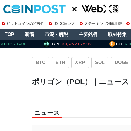
ビットコインの将来性
USDC買い方
ステーキング利率比較
TOP
新着
市況・解説
主要銘柄
取材特集
11.02
HYPE
8,575.20
BTC
1
1.41
2.61
BTC
ETH
XRP
SOL
DOGE
ポリゴン（POL）｜ニュース
ニュース