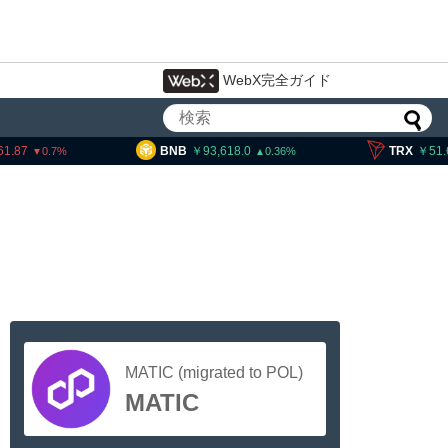
WebX完全ガイド
61.87
BNB
93,618.0
TRX
51.
0.7
0.36
MATIC (migrated to POL)
MATIC