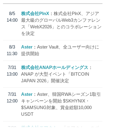
8/5
株式会社PlnX
株式会社PlnX、アジア
14:00
最大級のグローバルWeb3カンファレン
ス「WebX2026」とのコラボレーション
を決定
8/3
Aster
Aster Vault、全ユーザー向けに
11:30
提供開始
7/31
株式会社ANAPホールディングス
13:00
ANAP が大型イベント「BITCOIN
JAPAN 2026」開催決定
7/31
Aster
Aster、韓国RWAシーズン1取引
12:00
キャンペーンを開始 $SKHYNIX・
$SAMSUNG対象、賞金総額10,000
USDT
7/30
株式会社モアクト
「モアクト」 のポ
18:30
イント交換先に日本円ステーブルコイン