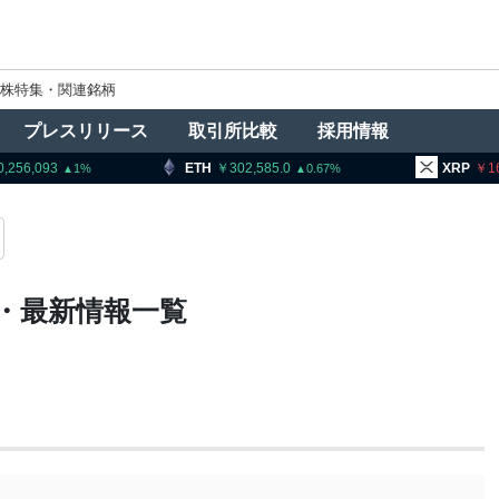
株特集・関連銘柄
プレスリリース
取引所比較
採用情報
0,256,093
ETH
302,585.0
XRP
1
1
0.67
・最新情報一覧