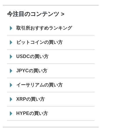
「 JPYC」を追加
今注目のコンテンツ
7/29
SBI VCトレード株式会社
信託型円建
19:30
てステーブルコイン「JPYSC」徹底解
取引所おすすめランキング
説セミナーを開催
ビットコインの買い方
USDCの買い方
JPYCの買い方
イーサリアムの買い方
XRPの買い方
HYPEの買い方