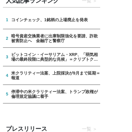
人気記事ランキング
一覧
1
コインチェック、1銘柄の上場廃止を発表
暗号資産交換業者に出庫制限強化を要請、詐欺
2
被害防止へ 金融庁と警察庁
ビットコイン・イーサリアム・XRP、「弱気相
3
場の最終段階に典型的な兆候」＝クリプトクア
ント
米クラリティー法案、上院採決が9月まで延期＝
4
報道
停滞中の米クラリティー法案、トランプ政権が
5
倫理規定協議に着手
プレスリリース
一覧