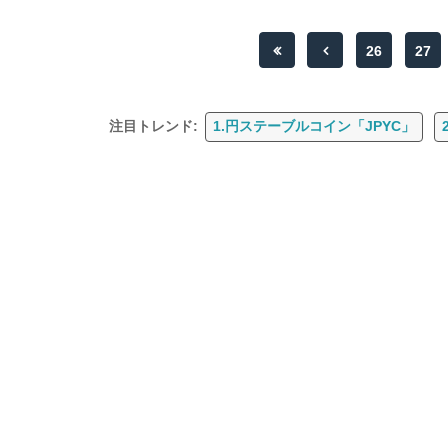
26
27
注目トレンド:
1.円ステーブルコイン「JPYC」