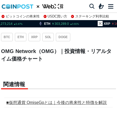
ビットコインの将来性
USDC買い方
ステーキング利率比較
株特集・関連銘柄
,273,214
ETH
303,289.0
XRP
1
0.47
0.81
BTC
ETH
XRP
SOL
DOGE
OMG Network（OMG）｜投資情報・リアルタ
イム価格チャート
関連情報
■仮想通貨 OmiseGoとは｜今後の将来性と特徴を解説