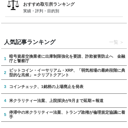
おすすめ取引所ランキング
実績・評判・目的別
人気記事ランキング
一覧
暗号資産交換業者に出庫制限強化を要請、詐欺被害防止へ 金融
1
庁と警察庁
ビットコイン・イーサリアム・XRP、「弱気相場の最終段階に典
2
型的な兆候」＝クリプトクアント
3
コインチェック、1銘柄の上場廃止を発表
4
米クラリティー法案、上院採決が9月まで延期＝報道
停滞中の米クラリティー法案、トランプ政権が倫理規定協議に着
5
手