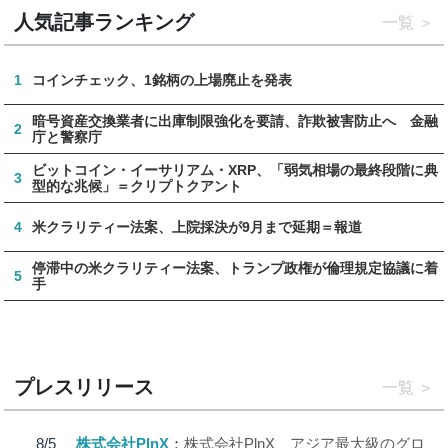
人気記事ランキング
一覧
1
コインチェック、1銘柄の上場廃止を発表
暗号資産交換業者に出庫制限強化を要請、詐欺被害防止へ 金融
2
庁と警察庁
ビットコイン・イーサリアム・XRP、「弱気相場の最終段階に典
3
型的な兆候」＝クリプトクアント
4
米クラリティー法案、上院採決が9月まで延期＝報道
停滞中の米クラリティー法案、トランプ政権が倫理規定協議に着
5
手
プレスリリース
一覧
8/5
株式会社PlnX
株式会社PlnX、アジア最大級のグロ