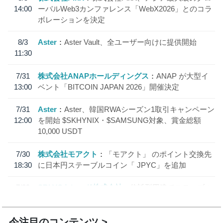
14:00
ーバルWeb3カンファレンス「WebX2026」とのコラ
ボレーションを決定
8/3
Aster
Aster Vault、全ユーザー向けに提供開始
11:30
7/31
株式会社ANAPホールディングス
ANAP が大型イ
13:00
ベント「BITCOIN JAPAN 2026」開催決定
7/31
Aster
Aster、韓国RWAシーズン1取引キャンペーン
12:00
を開始 $SKHYNIX・$SAMSUNG対象、賞金総額
10,000 USDT
7/30
株式会社モアクト
「モアクト」 のポイント交換先
18:30
に日本円ステーブルコイン「 JPYC」を追加
7/29
SBI VCトレード株式会社
信託型円建てステーブル
19:30
コイン「JPYSC」徹底解説セミナーを開催
今注目のコンテンツ