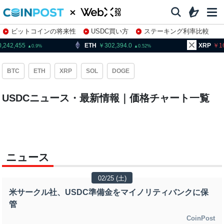
ビットコインの将来性
USDC買い方
ステーキング利率比較
株特集・関連銘柄
0,242,455
ETH
302,394.0
XRP
1
0.9
0.52
BTC
ETH
XRP
SOL
DOGE
USDCニュース・最新情報｜価格チャート一覧
ニュース
02/25 (土)
米サークル社、USDC準備金をマイノリティバンクに保
管
CoinPost