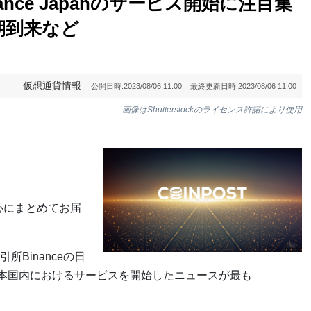
nce Japanのサービス開始に注目集
期到来など
仮想通貨情報
公開日時:
2023/08/06 11:00
最終更新日時:
2023/08/06 11:00
画像はShutterstockのライセンス許諾により使用
中心にまとめてお届
Binanceの日
社が、日本国内におけるサービスを開始したニュースが最も