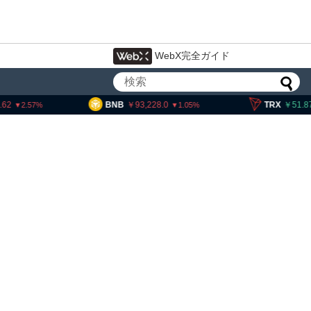
WebX完全ガイド
B
93,228.0
TRX
51.87
SOL
1.05
0.15
イン流出6.58万BTC、売り
は接近＝グラスノード