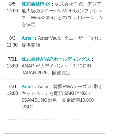
8/5
株式会社PlnX
株式会社PlnX、アジア
14:00
最大級のグローバルWeb3カンファレン
ス「WebX2026」とのコラボレーション
を決定
8/3
Aster
Aster Vault、全ユーザー向けに
11:30
提供開始
7/31
株式会社ANAPホールディングス
13:00
ANAP が大型イベント「BITCOIN
JAPAN 2026」開催決定
7/31
Aster
Aster、韓国RWAシーズン1取引
12:00
キャンペーンを開始 $SKHYNIX・
$SAMSUNG対象、賞金総額10,000
USDT
7/30
株式会社モアクト
「モアクト」 のポ
18:30
イント交換先に日本円ステーブルコイン
「 JPYC」を追加