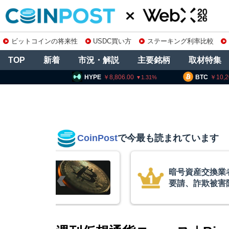
ビットコインの将来性
USDC買い方
ステーキング利率比較
TOP
新着
市況・解説
主要銘柄
取材特集
HYPE
8,806.00
BTC
10,200,348
E
1.31
0.62
CoinPost
で今最も読まれています
庫制限強化を
ビットコイン・
 金融庁と警
XRP、「弱気
的な兆候」＝ク