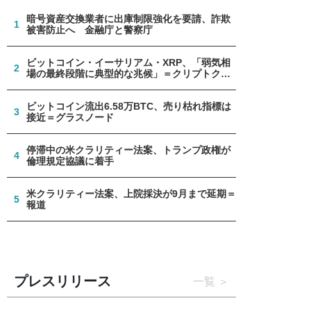
暗号資産交換業者に出庫制限強化を要請、詐欺
1
被害防止へ 金融庁と警察庁
ビットコイン・イーサリアム・XRP、「弱気相
2
場の最終段階に典型的な兆候」＝クリプトクア
ント
ビットコイン流出6.58万BTC、売り枯れ指標は
3
接近＝グラスノード
停滞中の米クラリティー法案、トランプ政権が
4
倫理規定協議に着手
米クラリティー法案、上院採決が9月まで延期＝
5
報道
プレスリリース
一覧