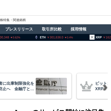
株特集・関連銘柄
プレスリリース
取引所比較
採用情報
TH
301,636.0
XRP
162.62
BN
0.4
2.57
イーサリアム・
ビットコ
相場の最終段階に典型
枯れ指標
リプトクアント