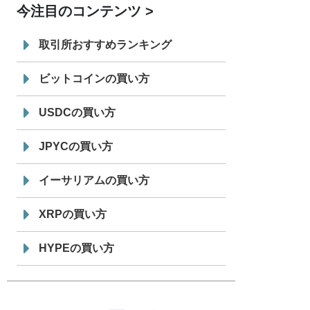
今注目のコンテンツ
7/29
SBI VCトレード株式会社
信託型円建
19:30
てステーブルコイン「JPYSC」徹底解
取引所おすすめランキング
説セミナーを開催
ビットコインの買い方
USDCの買い方
JPYCの買い方
イーサリアムの買い方
XRPの買い方
HYPEの買い方