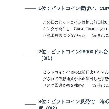
1位：ビットコイン横ばい、Curv
この日のビットコイン価格は前日比0.54%高
キングが発生し、Curve Financ
正流出被害につながった。（記事は
こ
2位：ビットコイン28000ドル
（8/1）
ビットコインの価格は前日比1.27%安の1B
グされて仮想通貨が不正流出した事態
リスク回避姿勢を強めた。（記事は
こ
3位：ビットコイン反発で一時3
退（8/2）