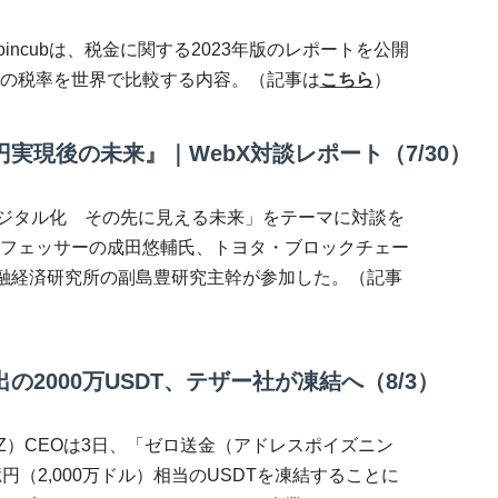
ncubは、税金に関する2023年版のレポートを公開
の税率を世界で比較する内容。（記事は
こちら
）
実現後の未来』｜WebX対談レポート（7/30）
デジタル化 その先に見える未来」をテーマに対談を
フェッサーの成田悠輔氏、トヨタ・ブロックチェー
金融経済研究所の副島豊研究主幹が参加した。（記事
2000万USDT、テザー社が凍結へ（8/3）
Z）CEOは3日、「ゼロ送金（アドレスポイズニン
（2,000万ドル）相当のUSDTを凍結することに