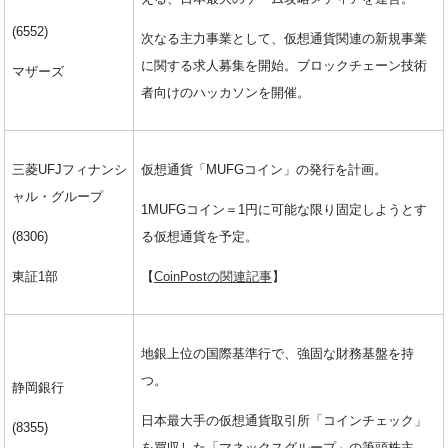
(6552)
次なる主力事業として、仮想通貨関連の新規事業
に関する求人募集を開始。ブロックチェーン技術
マザーズ
者向けのハッカソンを開催。
三菱UFJフィナンシ
仮想通貨「MUFGコイン」の発行を計画。
ャル・グループ
1MUFGコイン＝1円に可能な限り固定しようとす
(8306)
る仮想通貨を予定。
東証1部
【
CoinPostの関連記事
】
地銀上位の国際基準行で、強固な財務基盤を持
つ。
静岡銀行
日本最大手の仮想通貨取引所「コインチェック」
(8355)
を買収した「マネックスグループ」の筆頭株主