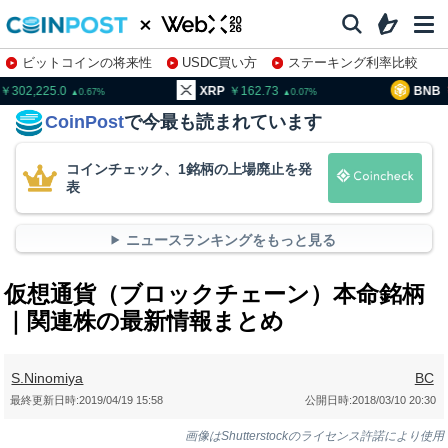
ビットコインの将来性
USDC買い方
ステーキング利率比較
株特集・関連銘柄
02,225.0
XRP
162.73
BNB
93
0.67
0.07
CoinPost
で今最も読まれています
コインチェック、1銘柄の上場廃止を発
表
ニュースランキングをもっと見る
仮想通貨（ブロックチェーン）本命銘柄
｜関連株の最新情報まとめ
S.Ninomiya
BC
最終更新日時:
2019/04/19 15:58
公開日時:
2018/03/10 20:30
画像はShutterstockのライセンス許諾により使用