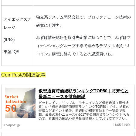
独立系システム開発会社で、ブロックチェーン技術の
アイエックスナ
研究にも注力。
レッジ
みずほ情報総研を取引先企業に持つことで、みずほフ
(9753)
ィナンシャルグループ主導で進めるデジタル通貨「J
東証JQS
コイン」構想に絡んでくるとの思惑買いも。
CoinPostの関連記事
仮想通貨時価総額ランキングTOP50｜将来性と
最新ニュースを徹底解説
ビットコイン、リップル、モナコインなど仮想通貨（暗号通
貨）の「仮想通貨時価総額ランキングTOP50」です。通貨の
特徴などポイント解説、前週比の相場変動まで一覧表で掲
載。最新の海外ニュースや2017年仮想通貨ランキングもある
ので、将来性の確認や参考投資情報としてお役立て下さい。
11/05 11:00
coinpost.jp