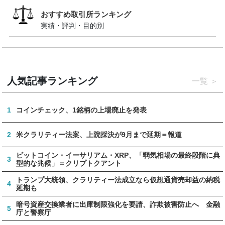
おすすめ取引所ランキング
実績・評判・目的別
人気記事ランキング
一覧
1
コインチェック、1銘柄の上場廃止を発表
2
米クラリティー法案、上院採決が9月まで延期＝報道
ビットコイン・イーサリアム・XRP、「弱気相場の最終段階に典
3
型的な兆候」＝クリプトクアント
トランプ大統領、クラリティー法成立なら仮想通貨売却益の納税
4
延期も
暗号資産交換業者に出庫制限強化を要請、詐欺被害防止へ 金融
5
庁と警察庁