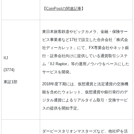
【
CoinPostの関連記事
】
東日本旅客鉄道やビックカメラ、金融・保険サー
ビス事業者など17社で設立した合弁会社「株式会
社ディーカレット」にて、FX専業会社やネット銀
行・証券会社向けに提供している通貨取引システ
IIJ
ム「IIJ Raptor」等の運用ノウハウをベースにした
(3774)
サービスを開発。
東証1部
2018年度下期には、仮想通貨と法定通貨の交換機
能を含めたウォレット、仮想通貨や銀行発行のデ
ジタル通貨によるリアルタイム取引・交換サービ
スの提供を開始予定。
ダービースタリオンマスターズなど、他社IPを活