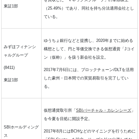
東証1部
（25.49%）であり、同社を持ち分法適用会社とし
ている。
ゆうちょ銀行などと提携し、2020年までに始める
みずほフィナンシ
構想として、円と等価交換できる仮想通貨「Jコイ
ャルグループ
ン（仮称）」を扱う新会社を設立。
(8411)
2017年7月6日には、ブロックチェーン/DLTを活用
した豪州・日本間での実貿易取引を完了してい
東証1部
る。
仮想通貨取引所「
SBIバーチャル・カレンシーズ
」
を今夏を目処に開設予定。
SBIホールディング
2017年8月にはBCHなどのマイニングを行うために
ス