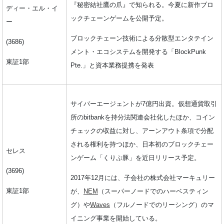
『秘密結社鷹の爪』で知られる。今夏に新作ブロ
ディー・エル・イ
ックチェーンゲームを公開予定。
ー
ブロックチェーン技術による分散型エンタテイン
(3686)
メント・エコシステムを開発する「BlockPunk
東証1部
Pte.」と資本業務提携を発表
サイバーエージェントが7億円出資。仮想通貨取引
所のbitbankを持分法関連会社化したほか、コイン
チェックの収益に対し、アーンアウト条項で分配
される権利を持つほか、日本初のブロックチェー
セレス
ンゲーム「くりぷ豚」を近日リリース予定。
(3696)
2017年12月には、子会社の株式会社マーキュリー
東証1部
が、
NEM
（スーパーノードでのハーベスティン
グ）や
Waves
（フルノードでのリーシング）のマ
イニング事業を開始している。