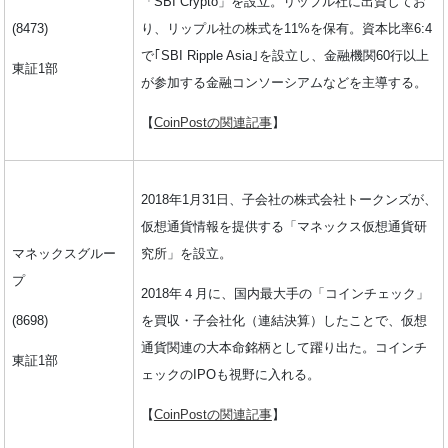
「SBI Crypto」を設立。リップル社に出資してお
(8473)
り、リップル社の株式を11%を保有。資本比率6:4
で｢SBI Ripple Asia｣を設立し、金融機関60行以上
東証1部
が参加する金融コンソーシアムなどを主導する。
【
CoinPostの関連記事
】
2018年1月31日、子会社の株式会社トークンズが、
仮想通貨情報を提供する「マネックス仮想通貨研
マネックスグルー
究所」を設立。
プ
2018年４月に、国内最大手の「コインチェック」
(8698)
を買収・子会社化（連結決算）したことで、仮想
通貨関連の大本命銘柄として躍り出た。コインチ
東証1部
ェックのIPOも視野に入れる。
【
CoinPostの関連記事
】