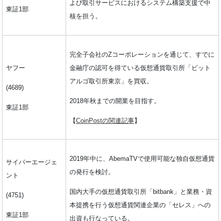
よび取引サービスにおけるシステム構築支援で中
東証1部
核を担う。
完全子会社のZコーポレーションを通じて、すでに
ヤフー
金融庁の認可を得ている仮想通貨取引所「ビット
アルゴ取引所東京」を買収。
(4689)
2018年秋までの開業を目指す。
東証1部
【
CoinPostの関連記事
】
2019年中に、AbemaTVで使用可能な独自仮想通貨
サイバーエージェ
の発行を検討。
ント
国内大手の仮想通貨取引所「bitbank」と業務・資
(4751)
本提携を行う仮想通貨関連企業の「セレス」への
東証1部
出資も行なっている。