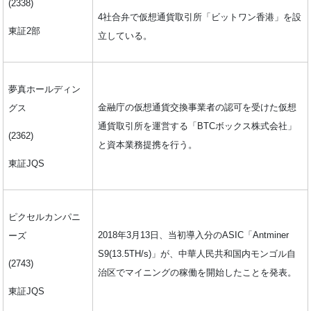
(2338)
4社合弁で仮想通貨取引所「ビットワン香港」を設
東証2部
立している。
夢真ホールディン
金融庁の仮想通貨交換事業者の認可を受けた仮想
グス
通貨取引所を運営する「BTCボックス株式会社」
(2362)
と資本業務提携を行う。
東証JQS
ピクセルカンパニ
2018年3月13日、当初導入分のASIC「Antminer
ーズ
S9(13.5TH/s)」が、中華人民共和国内モンゴル自
(2743)
治区でマイニングの稼働を開始したことを発表。
東証JQS