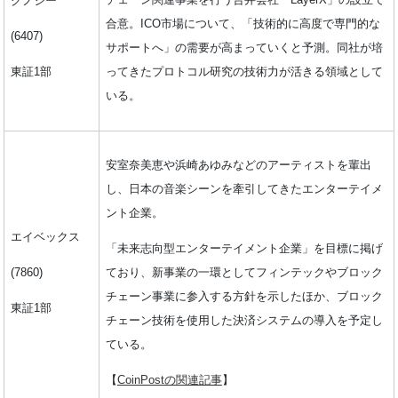
グノシー
合意。ICO市場について、「技術的に⾼度で専⾨的な
(6407)
サポートへ」の需要が⾼まっていくと予測。同社が培
東証1部
ってきたプロトコル研究の技術⼒が活きる領域として
いる。
安室奈美恵や浜崎あゆみなどのアーティストを輩出
し、日本の音楽シーンを牽引してきたエンターテイメ
ント企業。
エイベックス
「未来志向型エンターテイメント企業」を目標に掲げ
(7860)
ており、新事業の一環としてフィンテックやブロック
チェーン事業に参入する方針を示したほか、ブロック
東証1部
チェーン技術を使用した決済システムの導入を予定し
ている。
【
CoinPostの関連記事
】