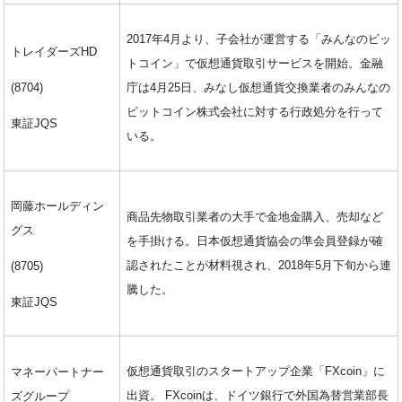
2017年4月より、子会社が運営する「みんなのビッ
トレイダーズHD
トコイン」で仮想通貨取引サービスを開始。金融
(8704)
庁は4月25日、みなし仮想通貨交換業者のみんなの
ビットコイン株式会社に対する行政処分を行って
東証JQS
いる。
岡藤ホールディン
商品先物取引業者の大手で金地金購入、売却など
グス
を手掛ける。日本仮想通貨協会の準会員登録が確
認されたことが材料視され、2018年5月下旬から連
(8705)
騰した。
東証JQS
仮想通貨取引のスタートアップ企業「FXcoin」に
マネーパートナー
出資。 FXcoinは、ドイツ銀行で外国為替営業部長
ズグループ