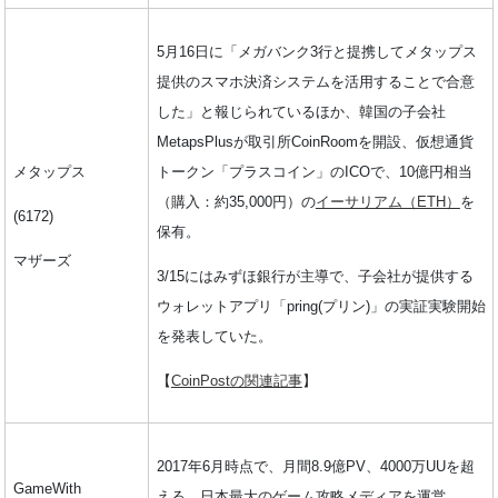
5月16日に「メガバンク3行と提携してメタップス
提供のスマホ決済システムを活用することで合意
した」と報じられているほか、韓国の子会社
MetapsPlusが取引所CoinRoomを開設、仮想通貨
メタップス
トークン「プラスコイン」のICOで、10億円相当
（購入：約35,000円）の
イーサリアム（ETH）
を
(6172)
保有。
マザーズ
3/15にはみずほ銀行が主導で、子会社が提供する
ウォレットアプリ「pring(プリン)」の実証実験開始
を発表していた。
【
CoinPostの関連記事
】
2017年6月時点で、月間8.9億PV、4000万UUを超
GameWith
える、日本最大のゲーム攻略メディアを運営。