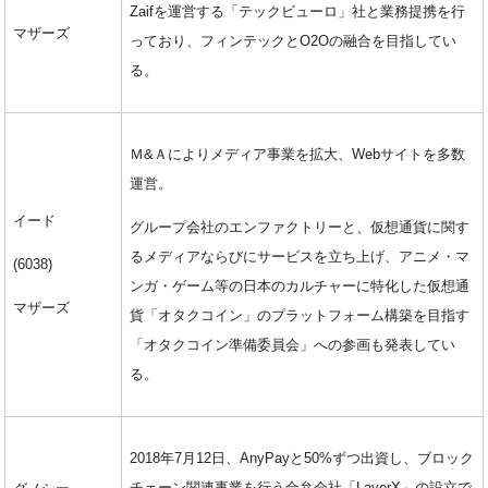
Zaifを運営する「テックビューロ」社と業務提携を行
マザーズ
っており、フィンテックとO2Oの融合を目指してい
る。
Ｍ&Ａによりメディア事業を拡大、Webサイトを多数
運営。
イード
グループ会社のエンファクトリーと、仮想通貨に関す
るメディアならびにサービスを立ち上げ、アニメ・マ
(6038)
ンガ・ゲーム等の日本のカルチャーに特化した仮想通
マザーズ
貨「オタクコイン」のプラットフォーム構築を目指す
「オタクコイン準備委員会」への参画も発表してい
る。
2018年7月12日、AnyPayと50%ずつ出資し、ブロック
チェーン関連事業を⾏う合弁会社「LayerX」の設⽴で