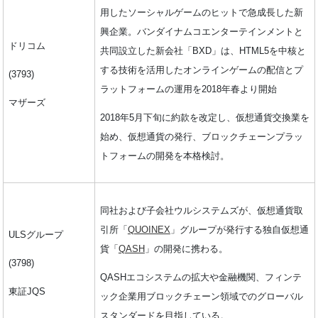
用したソーシャルゲームのヒットで急成長した新
興企業。バンダイナムコエンターテインメントと
ドリコム
共同設立した新会社「BXD」は、HTML5を中核と
する技術を活用したオンラインゲームの配信とプ
(3793)
ラットフォームの運用を2018年春より開始
マザーズ
2018年5月下旬に約款を改定し、仮想通貨交換業を
始め、仮想通貨の発行、ブロックチェーンプラッ
トフォームの開発を本格検討。
同社および子会社ウルシステムズが、仮想通貨取
引所「
QUOINEX
」グループが発行する独自仮想通
ULSグループ
貨「
QASH
」の開発に携わる。
(3798)
QASHエコシステムの拡大や金融機関、フィンテ
東証JQS
ック企業用ブロックチェーン領域でのグローバル
スタンダードを目指している。