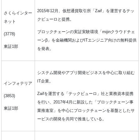
2015年12月、仮想通貨取引所「Zaif」を運営するテッ
さくらインター
クビューロと提携。
ネット
ブロックチェーンの実証実験環境「mijinクラウドチェ
(3778)
ーンβ」を金融機関およびITエンジニア向けの無料提供
東証1部
を発表。
システム開発やアプリ開発ビジネスを中心に取り組む
IT企業。
インフォテリア
Zaifを運営する「テックビューロ」社と業務資本提携
(3853)
を行い、2017年4月に新設した「ブロックチェーン事
東証1部
業推進室」を中心にブロックチェーンを基盤としたサ
ービスの開発を共同で推進している。