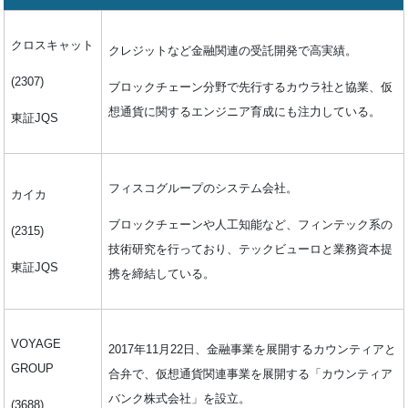
クロスキャット
クレジットなど金融関連の受託開発で高実績。
(2307)
ブロックチェーン分野で先行するカウラ社と協業、仮
想通貨に関するエンジニア育成にも注力している。
東証JQS
フィスコグループのシステム会社。
カイカ
ブロックチェーンや人工知能など、フィンテック系の
(2315)
技術研究を行っており、テックビューロと業務資本提
東証JQS
携を締結している。
VOYAGE
2017年11月22日、金融事業を展開するカウンティアと
GROUP
合弁で、仮想通貨関連事業を展開する「カウンティア
バンク株式会社」を設立。
(3688)