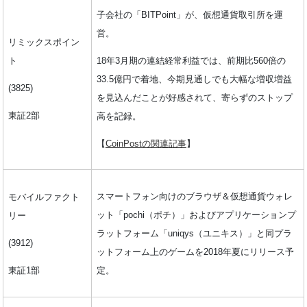
子会社の「BITPoint」が、仮想通貨取引所を運
営。
リミックスポイン
18年3月期の連結経常利益では、前期比560倍の
ト
33.5億円で着地、今期見通しでも大幅な増収増益
(3825)
を見込んだことが好感されて、寄らずのストップ
東証2部
高を記録。
【
CoinPostの関連記事
】
スマートフォン向けのブラウザ＆仮想通貨ウォレ
モバイルファクト
ット「pochi（ポチ）」およびアプリケーションプ
リー
ラットフォーム「uniqys（ユニキス）」と同プラ
(3912)
ットフォーム上のゲームを2018年夏にリリース予
東証1部
定。