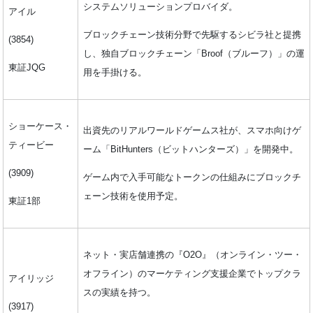
システムソリューションプロバイダ。
アイル
ブロックチェーン技術分野で先駆するシビラ社と提携
(3854)
し、独自ブロックチェーン「Broof（ブルーフ）」の運
東証JQG
用を手掛ける。
ショーケース・
出資先のリアルワールドゲームス社が、スマホ向けゲ
ティービー
ーム「BitHunters（ビットハンターズ）」を開発中。
(3909)
ゲーム内で入手可能なトークンの仕組みにブロックチ
ェーン技術を使用予定。
東証1部
ネット・実店舗連携の『O2O』（オンライン・ツー・
オフライン）のマーケティング支援企業でトップクラ
アイリッジ
スの実績を持つ。
(3917)