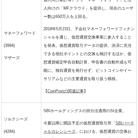
人向けの「MFクラウド」を提供し、現在のユーザ
ー数は650万人を上回る。
2018年5月23日、子会社マネーフォワードフィナン
マネーフォワード
シャルを通じ、仮想通貨交換事業に参入すること
(3994)
を発表。仮想通貨取引データの提供、決済に充当
できる他社ポイントとの交換も検討するほか、仮
マザーズ
想通貨確定申告自動計算、申告書の自動作成も可
能に。独自通貨を発行せず、ビットコインやイー
サリアムなどの主要通貨を取り扱う模様。
【
CoinPostの関連記事
】
SBIホールディングスの持分法適用のSI企業。
ソルクシーズ
今夏以降に開設予定の仮想通貨取引所「
SBIバーチ
(4284)
ャルカレンシーズ
」における、仮想通貨の交換お