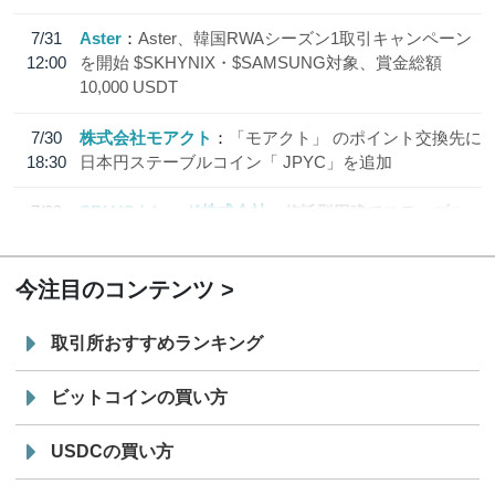
7/31
Aster
Aster、韓国RWAシーズン1取引キャンペーン
12:00
を開始 $SKHYNIX・$SAMSUNG対象、賞金総額
10,000 USDT
7/30
株式会社モアクト
「モアクト」 のポイント交換先に
18:30
日本円ステーブルコイン「 JPYC」を追加
7/29
SBI VCトレード株式会社
信託型円建てステーブル
19:30
コイン「JPYSC」徹底解説セミナーを開催
今注目のコンテンツ
取引所おすすめランキング
ビットコインの買い方
USDCの買い方