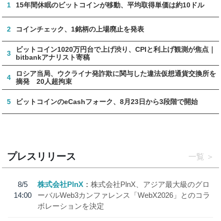
1
15年間休眠のビットコインが移動、平均取得単価は約10ドル
2
コインチェック、1銘柄の上場廃止を発表
ビットコイン1020万円台で上げ渋り、CPIと利上げ観測が焦点｜
3
bitbankアナリスト寄稿
ロシア当局、ウクライナ発詐欺に関与した違法仮想通貨交換所を
4
摘発 20人超拘束
5
ビットコインのeCashフォーク、8月23日から3段階で開始
プレスリリース
一覧
8/5
株式会社PlnX
株式会社PlnX、アジア最大級のグロ
14:00
ーバルWeb3カンファレンス「WebX2026」とのコラ
ボレーションを決定