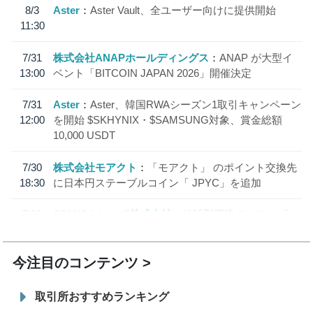
8/3
Aster
Aster Vault、全ユーザー向けに提供開始
11:30
7/31
株式会社ANAPホールディングス
ANAP が大型イ
13:00
ベント「BITCOIN JAPAN 2026」開催決定
7/31
Aster
Aster、韓国RWAシーズン1取引キャンペーン
12:00
を開始 $SKHYNIX・$SAMSUNG対象、賞金総額
10,000 USDT
7/30
株式会社モアクト
「モアクト」 のポイント交換先
18:30
に日本円ステーブルコイン「 JPYC」を追加
7/29
SBI VCトレード株式会社
信託型円建てステーブル
19:30
コイン「JPYSC」徹底解説セミナーを開催
今注目のコンテンツ
取引所おすすめランキング