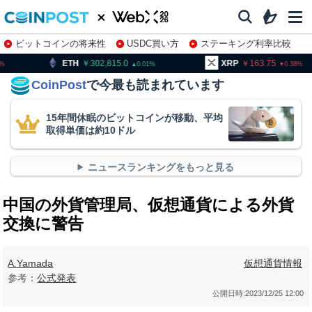
ビットコインの将来性
USDC買い方
ステーキング利率比較
株特集・関連銘柄
302,815.0
XRP
163.75
BNB
0.01
0.38
CoinPost
で今最も読まれています
15年間休眠のビットコインが移動、平均
取得単価は約10ドル
ニュースランキングをもっと見る
中国の外貨管理局、仮想通貨による外貨
交換に警告
A.Yamada
仮想通貨情報
参考：
公式発表
公開日時:
2023/12/25 12:00