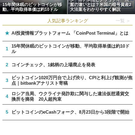
15年間休眠のビットコインが移
案の違いとは？米国の暗号資産2
動、平均取得単価は約10ドル
大法案をわかりやすく解説
人気記事ランキング
一覧 ＞
★
AI投資情報プラットフォーム 「CoinPost Terminal」とは
15年間休眠のビットコインが移動、平均取得単価は約10ド
1
ル
2
コインチェック、1銘柄の上場廃止を発表
ビットコイン1020万円台で上げ渋り、CPIと利上げ観測が焦
3
点｜bitbankアナリスト寄稿
ロシア当局、ウクライナ発詐欺に関与した違法仮想通貨交
4
換所を摘発 20人超拘束
5
ビットコインのeCashフォーク、8月23日から3段階で開始