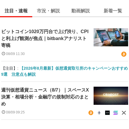
注目・速報
市況・解説
動画解説
新着一覧
ビットコイン1020万円台で上げ渋り、CPI
と利上げ観測が焦点｜bitbankアナリスト
寄稿
08/09 11:30
【注目】:
【2026年8月最新】仮想通貨取引所のキャンペーンおすすめ
9選 注意点も解説
週刊仮想通貨ニュース（8/7）｜スペースX
決算・相場分析・金融庁の規制対応のまと
め
08/09 09:25