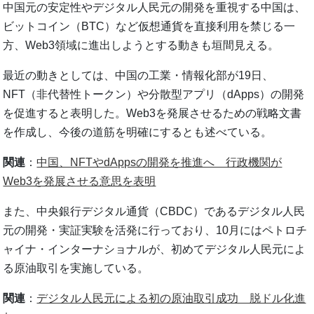
中国元の安定性やデジタル人民元の開発を重視する中国は、
ビットコイン（BTC）など仮想通貨を直接利用を禁じる一
方、Web3領域に進出しようとする動きも垣間見える。
最近の動きとしては、中国の工業・情報化部が19日、
NFT（非代替性トークン）や分散型アプリ（dApps）の開発
を促進すると表明した。Web3を発展させるための戦略文書
を作成し、今後の道筋を明確にするとも述べている。
関連
：
中国、NFTやdAppsの開発を推進へ 行政機関が
Web3を発展させる意思を表明
また、中央銀行デジタル通貨（CBDC）であるデジタル人民
元の開発・実証実験を活発に行っており、10月にはペトロチ
ャイナ・インターナショナルが、初めてデジタル人民元によ
る原油取引を実施している。
関連
：
デジタル人民元による初の原油取引成功 脱ドル化進