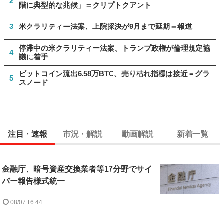
2
階に典型的な兆候」＝クリプトクアント
3
米クラリティー法案、上院採決が9月まで延期＝報道
停滞中の米クラリティー法案、トランプ政権が倫理規定協
4
議に着手
ビットコイン流出6.58万BTC、売り枯れ指標は接近＝グラ
5
スノード
注目・速報
市況・解説
動画解説
新着一覧
金融庁、暗号資産交換業者等17分野でサイ
バー報告様式統一
08/07 16:44