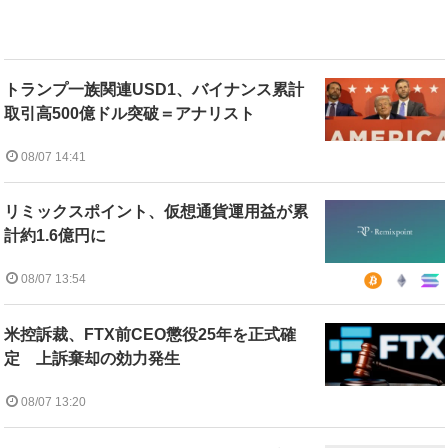
トランプ一族関連USD1、バイナンス累計
取引高500億ドル突破＝アナリスト
08/07 14:41
リミックスポイント、仮想通貨運用益が累
計約1.6億円に
08/07 13:54
米控訴裁、FTX前CEO懲役25年を正式確
定 上訴棄却の効力発生
08/07 13:20