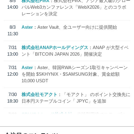
8/5
株式会社PlnX
株式会社PlnX、アジア最大級のグロー
14:00
バルWeb3カンファレンス「WebX2026」とのコラボ
レーションを決定
8/3
Aster
Aster Vault、全ユーザー向けに提供開始
11:30
7/31
株式会社ANAPホールディングス
ANAP が大型イベ
13:00
ント「BITCOIN JAPAN 2026」開催決定
7/31
Aster
Aster、韓国RWAシーズン1取引キャンペーン
12:00
を開始 $SKHYNIX・$SAMSUNG対象、賞金総額
10,000 USDT
7/30
株式会社モアクト
「モアクト」 のポイント交換先に
18:30
日本円ステーブルコイン「 JPYC」を追加
7/29
SBI VCトレード株式会社
信託型円建てステーブル
19:30
コイン「JPYSC」徹底解説セミナーを開催