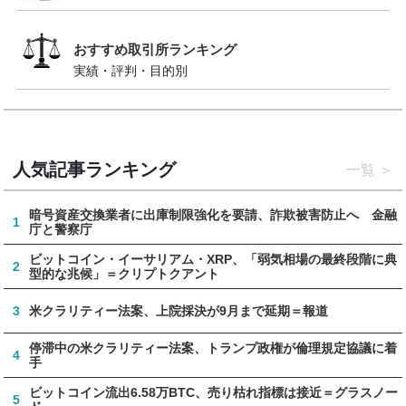
おすすめ取引所ランキング
実績・評判・目的別
人気記事ランキング
一覧
暗号資産交換業者に出庫制限強化を要請、詐欺被害防止へ 金融
1
庁と警察庁
ビットコイン・イーサリアム・XRP、「弱気相場の最終段階に典
2
型的な兆候」＝クリプトクアント
3
米クラリティー法案、上院採決が9月まで延期＝報道
停滞中の米クラリティー法案、トランプ政権が倫理規定協議に着
4
手
ビットコイン流出6.58万BTC、売り枯れ指標は接近＝グラスノー
5