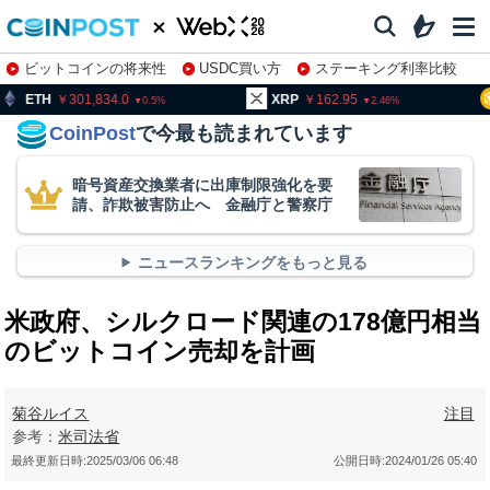
ビットコインの将来性
USDC買い方
ステーキング利率比較
株特集・関連銘柄
301,834.0
XRP
162.95
BNB
9
0.5
2.46
CoinPost
で今最も読まれています
暗号資産交換業者に出庫制限強化を要
請、詐欺被害防止へ 金融庁と警察庁
ニュースランキングをもっと見る
米政府、シルクロード関連の178億円相当
のビットコイン売却を計画
菊谷ルイス
注目
参考：
米司法省
最終更新日時:
2025/03/06 06:48
公開日時:
2024/01/26 05:40