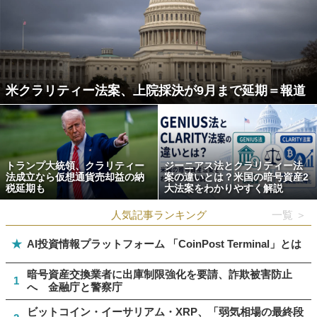
米クラリティー法案、上院採決が9月まで延期＝報道
トランプ大統領、クラリティー
ジーニアス法とクラリティー法
法成立なら仮想通貨売却益の納
案の違いとは？米国の暗号資産2
税延期も
大法案をわかりやすく解説
人気記事ランキング
一覧 ＞
★
AI投資情報プラットフォーム 「CoinPost Terminal」とは
暗号資産交換業者に出庫制限強化を要請、詐欺被害防止
1
へ 金融庁と警察庁
ビットコイン・イーサリアム・XRP、「弱気相場の最終段