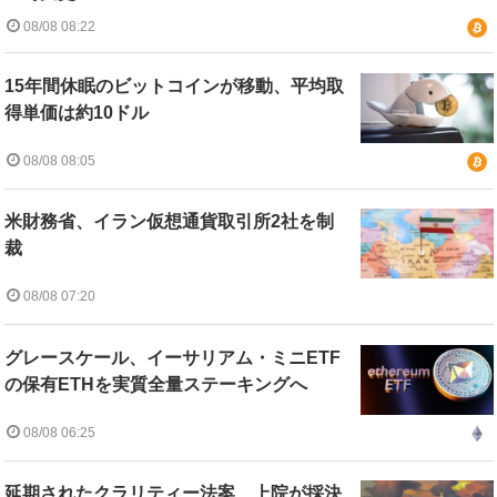
08/08 08:22
15年間休眠のビットコインが移動、平均取
得単価は約10ドル
08/08 08:05
米財務省、イラン仮想通貨取引所2社を制
裁
08/08 07:20
グレースケール、イーサリアム・ミニETF
の保有ETHを実質全量ステーキングへ
08/08 06:25
延期されたクラリティー法案、上院が採決