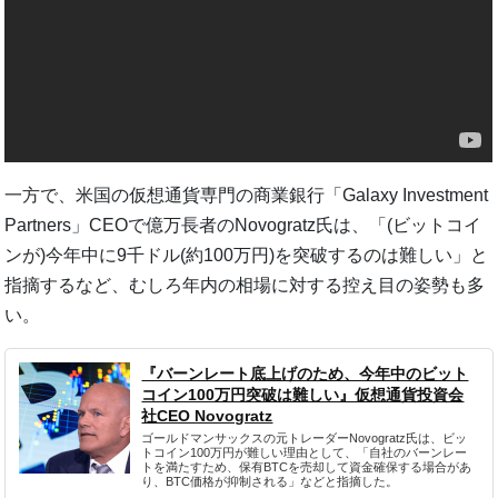
一方で、米国の仮想通貨専門の商業銀行「Galaxy Investment
Partners」CEOで億万長者のNovogratz氏は、「(ビットコイ
ンが)今年中に9千ドル(約100万円)を突破するのは難しい」と
指摘するなど、むしろ年内の相場に対する控え目の姿勢も多
い。
『バーンレート底上げのため、今年中のビット
コイン100万円突破は難しい』仮想通貨投資会
社CEO Novogratz
ゴールドマンサックスの元トレーダーNovogratz氏は、ビッ
トコイン100万円が難しい理由として、「自社のバーンレー
トを満たすため、保有BTCを売却して資金確保する場合があ
り、BTC価格が抑制される」などと指摘した。