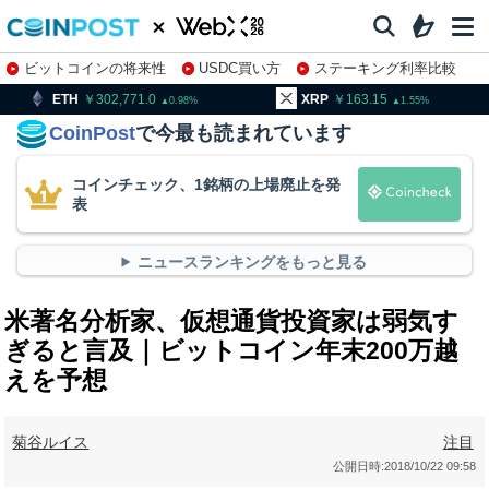
ビットコインの将来性
USDC買い方
ステーキング利率比較
株特集・関連銘柄
302,771.0
XRP
163.15
BNB
9
0.98
1.55
CoinPost
で今最も読まれています
コインチェック、1銘柄の上場廃止を発
表
ニュースランキングをもっと見る
米著名分析家、仮想通貨投資家は弱気す
ぎると言及｜ビットコイン年末200万越
えを予想
菊谷ルイス
注目
公開日時:
2018/10/22 09:58