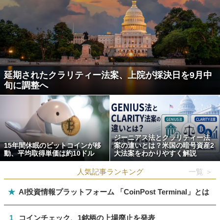
延期されたクラリティー法案、上院が採決日を9月中
旬に調整へ
ジーニアス法とクラリティー法
15年間休眠のビットコインが移
案の違いとは？米国の暗号資産2
動、平均取得単価は約10ドル
大法案をわかりやすく解説
人気記事ランキング
一覧 ＞
★
AI投資情報プラットフォーム 「CoinPost Terminal」とは
1
コインチェック、1銘柄の上場廃止を発表