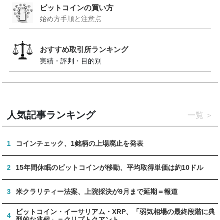
ビットコインの買い方
始め方手順と注意点
おすすめ取引所ランキング
実績・評判・目的別
人気記事ランキング
一覧
1
コインチェック、1銘柄の上場廃止を発表
2
15年間休眠のビットコインが移動、平均取得単価は約10ドル
3
米クラリティー法案、上院採決が9月まで延期＝報道
ビットコイン・イーサリアム・XRP、「弱気相場の最終段階に典
4
型的な兆候」＝クリプトクアント