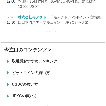
12:00
を開始 $SKHYNIX・$SAMSUNG対象、賞金総額
10,000 USDT
7/30
株式会社モアクト
「モアクト」 のポイント交換先
18:30
に日本円ステーブルコイン「 JPYC」を追加
7/29
SBI VCトレード株式会社
信託型円建てステーブル
19:30
コイン「JPYSC」徹底解説セミナーを開催
今注目のコンテンツ
取引所おすすめランキング
ビットコインの買い方
USDCの買い方
JPYCの買い方