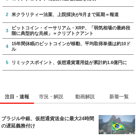
2
米クラリティー法案、上院採決が9月まで延期＝報道
ビットコイン・イーサリアム・XRP、「弱気相場の最終段
3
階に典型的な兆候」＝クリプトクアント
15年間休眠のビットコインが移動、平均取得単価は約10ド
4
ル
5
リミックスポイント、仮想通貨運用益が累計約1.6億円に
注目・速報
市況・解説
動画解説
新着一覧
ブラジル中銀、仮想通貨送金に最大24時間
の遅延義務付け